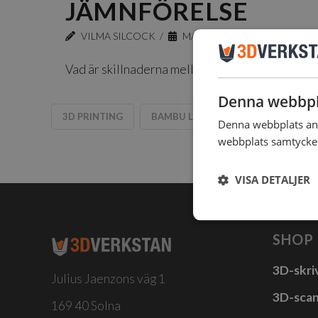
JÄMNFÖRELSE
VILMA SILCOCK
MAJ 11, 2026
3DVERKST
Vad är skillnaderna mellan H2D och H2D PRO
Denna webbpl
3D PRINTING
BAMBU LAB
BLOGG
Denna webbplats anv
webbplats samtycker 
VISA DETALJER
SHOP
3D-skri
Julius Jaenzons väg 1
3D-sca
169 40 Solna