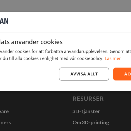
AN
,
BAMBU LAB
,
BLOGG
?
ats använder cookies
änder cookies för att förbättra användarupplevelsen. Genom at
du till alla cookies i enlighet med vår cookiepolicy.
Läs mer
AVVISA ALLT
AC
RESURSER
vare
3D-tjänster
nners
Om 3D-printing