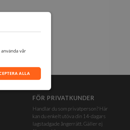
t använda vår
CEPTERA ALLA
FÖR PRIVATKUNDER
Handlar du som privatperson? Här
kan du enkelt utöva din 14-dagars
lagstadgade ångerrätt. Gäller ej