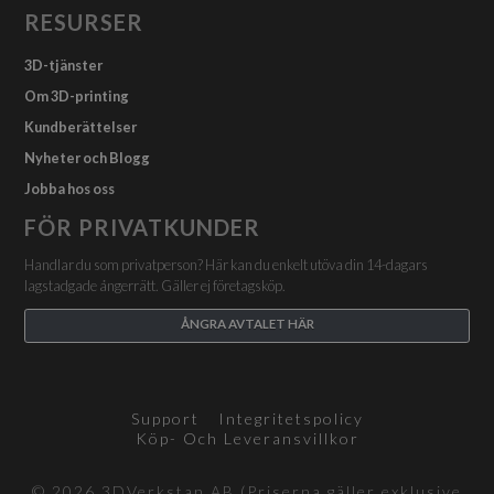
RESURSER
3D-tjänster
Om 3D-printing
Kundberättelser
Nyheter och Blogg
Jobba hos oss
FÖR PRIVATKUNDER
Handlar du som privatperson? Här kan du enkelt utöva din 14-dagars
lagstadgade ångerrätt. Gäller ej företagsköp.
ÅNGRA AVTALET HÄR
Support
Integritetspolicy
Köp- Och Leveransvillkor
© 2026 3DVerkstan AB (Priserna gäller exklusive