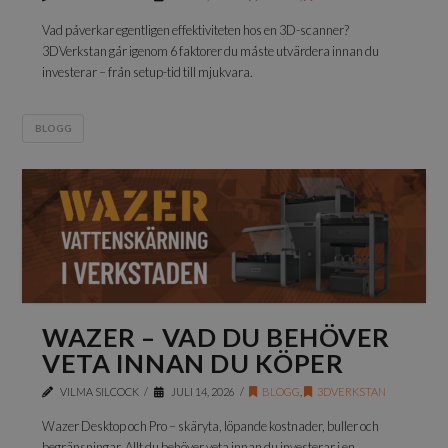
Vad påverkar egentligen effektiviteten hos en 3D-scanner?
3DVerkstan går igenom 6 faktorer du måste utvärdera innan du
investerar – från setup-tid till mjukvara.
BLOGG
WAZER – VAD DU BEHÖVER
VETA INNAN DU KÖPER
VILMA SILCOCK
JULI 14, 2026
BLOGG
,
3DVERKSTAN
Wazer Desktop och Pro – skäryta, löpande kostnader, buller och
begränsningar. Allt du behöver veta innan du investerar i en