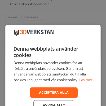
X1 och ändrade den ekvationen.
BLOGG
FORMLABS
Denna webbplats använder
cookies
Denna webbplats använder cookies för att
SHINING3D AUTOSCAN
förbättra användarupplevelsen. Genom att
INSPEC2: METROLOGI-
använda vår webbplats samtycker du till alla
PRECISION PÅ DITT
cookies i enlighet med vår cookiepolicy.
Läs mer
SKRIVBORD
ACCEPTERA ALLA
VILMA SILCOCK
JUNI 5, 2026
BLOGG
,
3DVERKSTAN
,
SHINING3D
Shining3D har lanserat AutoScan Inspec2, och det känns som ett
AVVISA ALLT