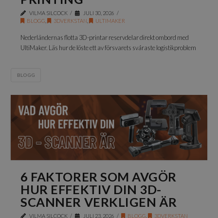
VILMA SILCOCK
JULI 30, 2026
BLOGG
,
3DVERKSTAN
,
ULTIMAKER
Nederländernas flotta 3D-printar reservdelar direkt ombord med
UltiMaker. Läs hur de löste ett av försvarets svåraste logistikproblem
BLOGG
6 FAKTORER SOM AVGÖR
HUR EFFEKTIV DIN 3D-
SCANNER VERKLIGEN ÄR
VILMA SILCOCK
JULI 23, 2026
BLOGG
,
3DVERKSTAN