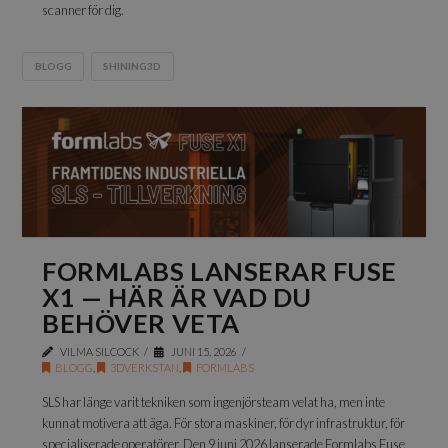
scanner för dig.
BLOGG
SHINING3D
FORMLABS LANSERAR FUSE
X1 — HÄR ÄR VAD DU
BEHÖVER VETA
VILMA SILCOCK
JUNI 15, 2026
BLOGG
,
3DVERKSTAN
,
FORMLABS
SLS har länge varit tekniken som ingenjörsteam velat ha, men inte
kunnat motivera att äga. För stora maskiner, för dyr infrastruktur, för
specialiserade operatörer. Den 9 juni 2026 lanserade Formlabs Fuse