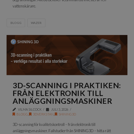
vattenskärare.
BLOGG
WAZER
3D-SCANNING I PRAKTIKEN:
FRÅN ELEKTRONIK TILL
ANLÄGGNINGSMASKINER
VILMA SILCOCK
JULI 3, 2026
BLOGG
,
3DVERKSTAN
,
SHINING3D
3D-scanning för kvalitetskontroll – från elektronik till
anläggningsmaskiner. Fallstudier från SHINING3D – hitta rätt