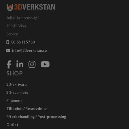
Julius Jaenzons väg 1
169 40 Solna
Sweden
08-55 11 57 50
info@3dverkstan.se
SHOP
3D-skrivare
3D-scanners
Filament
Tillbehör / Reservdelar
Efterbehandling / Post-processing
Outlet