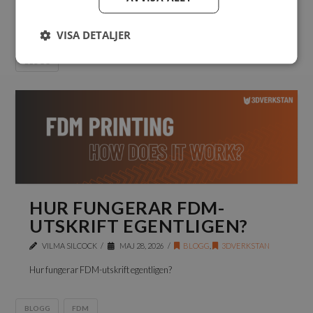
ordentligt omtag av vad en automatisk bordsskanner ska kunna
erbjuda.
VISA DETALJER
BLOGG
HUR FUNGERAR FDM-
UTSKRIFT EGENTLIGEN?
VILMA SILCOCK
MAJ 28, 2026
BLOGG
,
3DVERKSTAN
Hur fungerar FDM-utskrift egentligen?
BLOGG
FDM