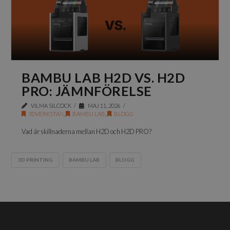
BAMBU LAB H2D VS. H2D
PRO: JÄMNFÖRELSE
VILMA SILCOCK
MAJ 11, 2026
3DVERKSTAN
,
BAMBU LAB
,
BLOGG
Vad är skillnaderna mellan H2D och H2D PRO?
3D PRINTING
BAMBU LAB
BLOGG