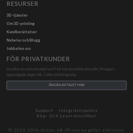
RESURSER
3D-tjänster
Om 3D-printing
Kundberättelser
Nyheter och Blogg
Jobba hos oss
FÖR PRIVATKUNDER
Handlar du som privatperson? Här kan du enkelt utöva din 14-dagars
lagstadgade ångerrätt. Gäller ej företagsköp.
ÅNGRA AVTALET HÄR
Support
Integritetspolicy
Köp- Och Leveransvillkor
© 2026 3DVerkstan AB (Priserna gäller exklusive