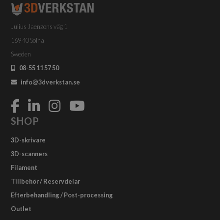
Julius Jaenzons väg 1
169 40 Solna
Sweden
08-55 11 57 50
info@3dverkstan.se
SHOP
3D-skrivare
3D-scanners
Filament
Tillbehör / Reservdelar
Efterbehandling / Post-processing
Outlet