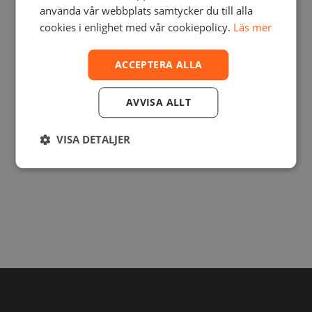
använda vår webbplats samtycker du till alla
DET HÄR EVENTET HAR REDAN
cookies i enlighet med vår cookiepolicy.
Läs mer
VARIT. LÄS VÅRA SENASTE NYHETER
»HÄR.«
ACCEPTERA ALLA
AVVISA ALLT
DELA DENNA NYHET
VISA DETALJER