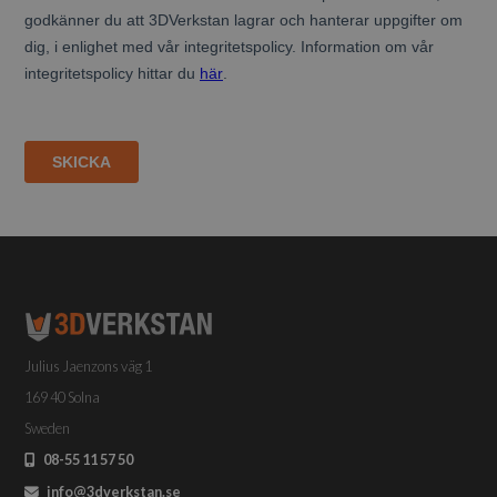
Julius Jaenzons väg 1
169 40 Solna
Sweden
08-55 11 57 50
info@3dverkstan.se