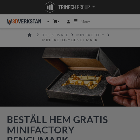
Meny
HOME
3D-SKRIVARE
MINIFACTORY
MINIFACTORY BENCHMARK
BESTÄLL HEM GRATIS
MINIFACTORY