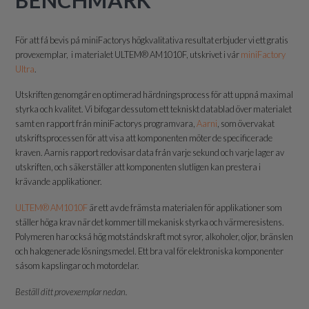
BENCHMARK
För att få bevis på miniFactorys högkvalitativa resultat erbjuder vi ett gratis
provexemplar, i materialet ULTEM® AM1010F, utskrivet i vår
miniFactory
Ultra
.
Utskriften genomgår en optimerad härdningsprocess för att uppnå maximal
styrka och kvalitet. Vi bifogar dessutom ett tekniskt datablad över materialet
samt en rapport från miniFactorys programvara,
Aarni
, som övervakat
utskriftsprocessen för att visa att komponenten möter de specificerade
kraven. Aarnis rapport redovisar data från varje sekund och varje lager av
utskriften, och säkerställer att komponenten slutligen kan prestera i
krävande applikationer.
ULTEM® AM1010F
är ett av de främsta materialen för applikationer som
ställer höga krav när det kommer till mekanisk styrka och värmeresistens.
Polymeren har också hög motståndskraft mot syror, alkoholer, oljor, bränslen
och halogenerade lösningsmedel. Ett bra val för elektroniska komponenter
såsom kapslingar och motordelar.
Beställ ditt provexemplar nedan.