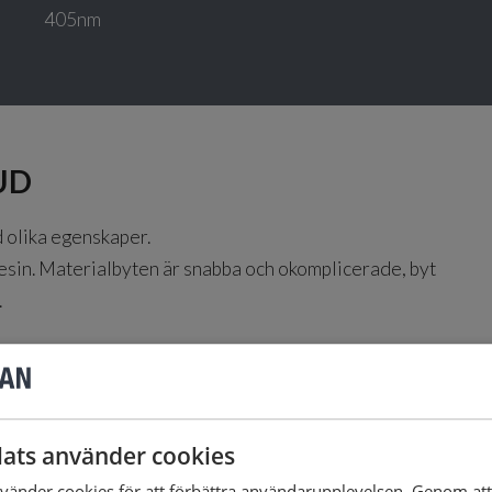
405nm
UD
 olika egenskaper.
esin. Materialbyten är snabba och okomplicerade, byt
.
 idéer i full skala. För industriella komponenter,
och biokompatibla applikationer.
äkerhetsdatablad för alla maskiner och material från
ats använder cookies
änder cookies för att förbättra användarupplevelsen. Genom at