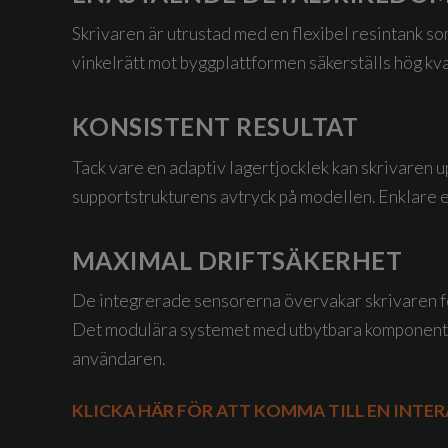
Skrivaren är utrustad med en flexibel resintank s
vinkelrätt mot byggplattformen säkerställs hög kv
KONSISTENT RESULTAT
Tack vare en adaptiv lagertjocklek kan skrivaren 
supportstrukturens avtryck på modellen. Enklare e
MAXIMAL DRIFTSÄKERHET
De integrerade sensorerna övervakar skrivaren för
Det modulära systemet med utbytbara komponenter
användaren.
KLICKA HÄR FÖR ATT KOMMA TILL EN INT