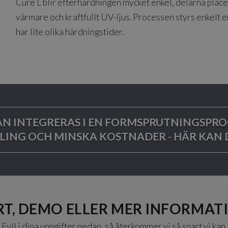
Cure L blir efterhärdningen mycket enkel, delarna pla
värmare och kraftfullt UV-ljus. Processen styrs enkelt e
har lite olika härdningstider.
KAN INTEGRERAS I EN FORMSPRUTNINGSPRO
ING OCH MINSKA KOSTNADER - HÄR KAN D
T, DEMO ELLER MER INFORMATI
Fyll i dina uppgifter nedan, så återkommer vi så snart vi kan.