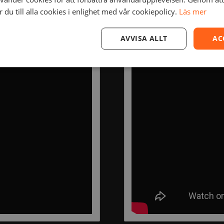
du till alla cookies i enlighet med vår cookiepolicy.
Läs mer
AVVISA ALLT
AC