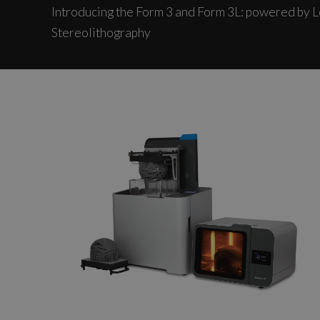
Introducing the Form 3 and Form 3L: powered by 
Stereolithography