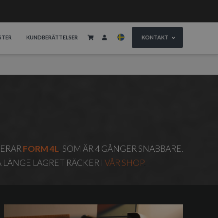
STER
KUNDBERÄTTELSER
KONTAKT
DERAR
FORM 4L
,
SOM ÄR 4 GÅNGER SNABBARE.
Å LÄNGE LAGRET RÄCKER I
VÅR SHOP
.