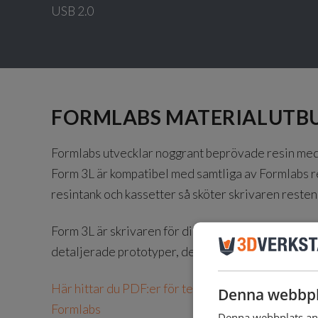
USB 2.0
FORMLABS MATERIALUTB
Formlabs utvecklar noggrant beprövade resin med
Form 3L är kompatibel med samtliga av Formlabs r
resintank och kassetter så sköter skrivaren resten
Form 3L är skrivaren för dig som vill realisera dina
detaljerade prototyper, detaljer med hög ytfinish 
Här hittar du PDF:er för tekniska datablad samt s
Denna webbpl
Formlabs
Denna webbplats anv