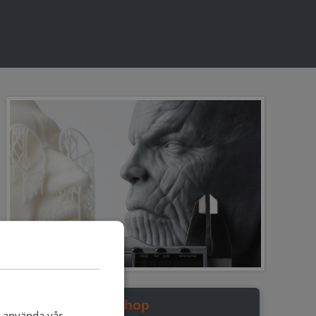
Shop
t använda vår