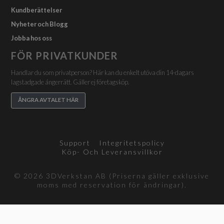
Kundberättelser
Nyheter och Blogg
Jobba hos oss
FÖR PRIVATKUNDER
Handlar du som privatperson? Här kan du enkelt utöva din 14-dagars
lagstadgade ångerrätt. Gäller ej företagsköp.
ÅNGRA AVTALET HÄR
Support
Integritetspolicy
Köp- Och Leveransvillkor
© 2026 3DVerkstan AB (Priserna gäller exklusive
moms med reservation för ändringar).