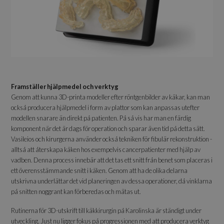
Framställer hjälpmedel och verktyg
Genom att kunna 3D-printa modeller efter röntgenbilder av käkar, kan man
också producera hjälpmedel i form av plattor som kan anpassas utefter
modellen snarare än direkt på patienten. På så vis har man en färdig
komponent när det är dags för operation och sparar även tid på detta sätt.
Vasileios och kirurgerna använder också tekniken för fibulär rekonstruktion -
alltså att återskapa käken hos exempelvis cancerpatienter med hjälp av
vadben. Denna process innebär att det tas ett snitt från benet som placeras i
ett överensstämmande snitt i käken. Genom att ha de olika delarna
utskrivna underlättar det vid planeringen av dessa operationer, då vinklarna
på snitten noggrant kan förberedas och mätas ut.
Rutinerna för 3D-utskrift till käkkirurgin på Karolinska är ständigt under
utveckling. Just nu ligger fokus på progressionen med att producera verktyg