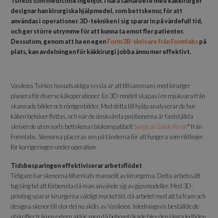
Tsirkos som medicinsk ingenjör. I nära samarbete med käkkirurger
designar han kirurgiska hjälpmedel, som bettskenor, för att
användas i operationer. 3D-tekniken i sig sparar in på värdefull tid,
och ger större utrymme för att kunna ta emot fler patienter.
Dessutom, genom att ha en egen
Form 3B-skrivare från Formlabs
på
plats, kan avdelningen för käkkirurgi jobba ännu mer effektivt.
Vasileios Tsirkos huvudsakliga syssla är att tillsammans med kirurger
planera för diverse käkoperationer. En 3D-modell skapas i en mjukvara från
skannade bilder och röntgenbilder. Med detta till hjälp analyserar de hur
käken behöver flyttas, och när de önskvärda positionerna är fastställda
skriver de ut en sorts bettskena i biokompatibelt
Surgical Guide Resin
* från
Formlabs. Skenorna placeras sen på tänderna för att fungera som riktlinjer
för korrigeringen under operation.
Tidsbesparingen effektiviserar arbetsflödet
Tidigare har skenorna tillverkats manuellt av kirurgerna. Detta arbetssätt
tog lång tid att förbereda då man använde sig av gipsmodeller. Med 3D-
printing sparar kirurgerna väldigt mycket tid, då arbetet med att ta fram och
designa skenor till stor del nu sköts av Vasileios. Inledningsvis beställde de
utskrifter från en extern aktör, men då behovet ökade blev den långa ledtiden