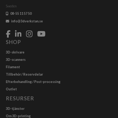
Sweden
08-55 11 57 50
info@3dverkstan.se
SHOP
3D-skrivare
3D-scanners
Filament
Tillbehör / Reservdelar
Efterbehandling / Post-processing
Outlet
RESURSER
3D-tjänster
Om 3D-printing