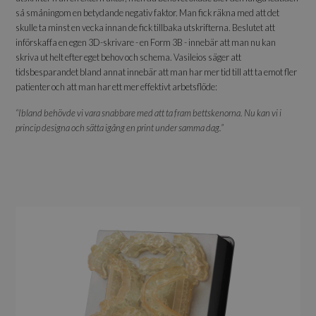
så småningom en betydande negativ faktor. Man fick räkna med att det
skulle ta minst en vecka innan de fick tillbaka utskrifterna. Beslutet att
införskaffa en egen 3D-skrivare - en Form 3B - innebär att man nu kan
skriva ut helt efter eget behov och schema. Vasileios säger att
tidsbesparandet bland annat innebär att man har mer tid till att ta emot fler
patienter och att man har ett mer effektivt arbetsflöde:
“Ibland behövde vi vara snabbare med att ta fram bettskenorna. Nu kan vi i
princip designa och sätta igång en print under samma dag.”