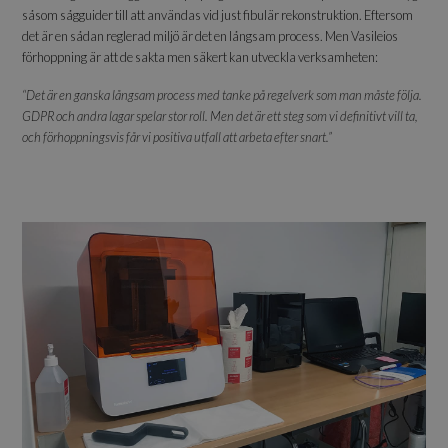
såsom sågguider till att användas vid just fibulär rekonstruktion. Eftersom
det är en sådan reglerad miljö är det en långsam process. Men Vasileios
förhoppning är att de sakta men säkert kan utveckla verksamheten:
“Det är en ganska långsam process med tanke på regelverk som man måste följa.
GDPR och andra lagar spelar stor roll. Men det är ett steg som vi definitivt vill ta,
och förhoppningsvis får vi positiva utfall att arbeta efter snart.”