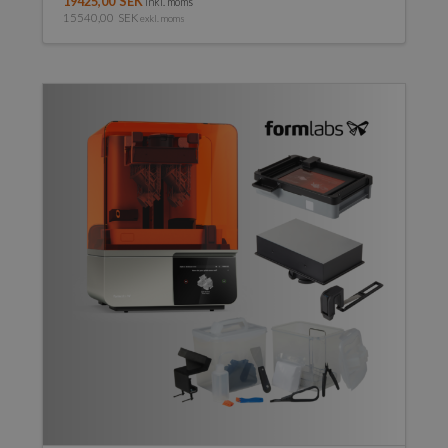
19425,00
SEK
inkl. moms
15540,00
SEK
exkl. moms