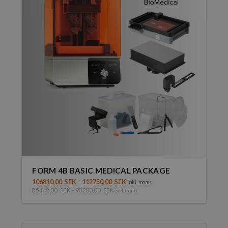
FORM 4B BASIC MEDICAL PACKAGE
106810,00
SEK
–
112750,00
SEK
inkl. moms
85448,00
SEK
–
90200,00
SEK
exkl. moms
Den
här
produkten