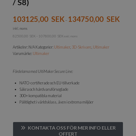
/ S8)
103125,00
SEK
134750,00
SEK
–
inkl. moms
82500,00
SEK
–
107800,00
SEK
exkl. moms
Artikelnr:
N/A
Kategorier:
Ultimaker
,
3D-Skrivare
,
Ultimaker
Varumärke:
Ultimaker
Fördelarna med UltiMaker Secure Line:
NATO-certifierade och EU-tillverkade
Säkra och hårdvaruförseglade
300+ kompatibla material
Pålitlighet i världsklass, även i extrema miljöer
KONTAKTA OSS FÖR MER INFO ELLER
OFFERT