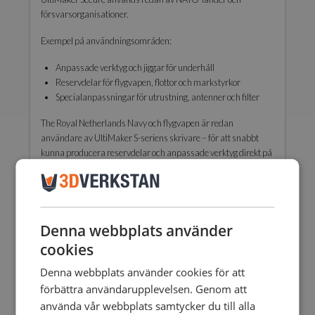
försvarsorganisationer.
Exempel på användningsområden:
Anpassade verktyg och jiggar för underhåll
Reservdelar för flygvapen, flottor och markstyrkor
Specialanpassningar för utrustning, antenner och filter
The Royal Netherlands Navy och flygvapen är redan
användare av UltiMaker S-seriens skrivare – för att snabbt
kunna producera reservdelar och anpassade verktyg direkt på
plats.
Denna webbplats använder
cookies
Denna webbplats använder cookies för att
förbättra användarupplevelsen. Genom att
använda vår webbplats samtycker du till alla