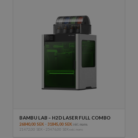
har
flera
varianter.
De
olika
alternativen
kan
väljas
på
produktsidan
BAMBU LAB – H2D LASER FULL COMBO
26840,00
SEK
–
31845,00
SEK
inkl. moms
21472,00
SEK
–
25476,00
SEK
exkl. moms
Den