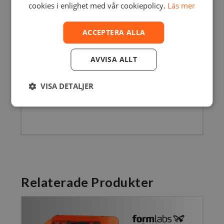
cookies i enlighet med vår cookiepolicy.
Läs mer
ACCEPTERA ALLA
AVVISA ALLT
Produktdatablad S8 Secure (PDF)
Produktdatablad S6 Secure (PDF)
VISA DETALJER
Relaterade Produkter