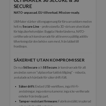
SECURE
NATO-anpassad. EU-tillverkad. Mission-ready.
UltiMaker stärker sitt engagemang för försvarssektorn med en
helt ny
Secure Line
– professionella 3D-skrivare utvecklade
för högsäkerhetsmiljöer. Byggda i Nederländerna, NATO-
certifierade och konstruerade för att leverera pålitlig additiv
tillverkning där den behövs som mest, från labbet till
frontlinjen.
SÄKERHET UTAN KOMPROMISSER
De nya
S6 Secure
och
S8 Secure
är konstruerade för att
användas som en ”utplacerbar taktisk tillgång” – robusta,
avskalade och härdade för säker drift i fält.
Säker drift:
Endast USB-workflows, inga Wi-Fi-
anslutningar, inga externa kameror, inga icke-verifierade
enheter från tredje part.
Tamper-resistant firmware:
Fabriksinställd, krypterad