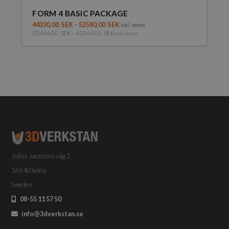
FORM 4 BASIC PACKAGE
44330,00
SEK
–
52580,00
SEK
inkl. moms
35464,00
SEK
–
42064,00
SEK
exkl. moms
Den
här
produkten
har
flera
varianter.
De
olika
alternativen
kan
väljas
Julius Jaenzons väg 1
på
produktsidan
169 40 Solna
Sweden
08-55 11 57 50
info@3dverkstan.se