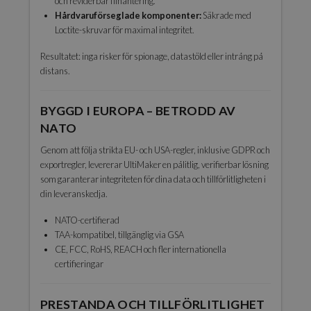
och reviderbar filhantering.
Hårdvaruförseglade komponenter:
Säkrade med
Loctite-skruvar för maximal integritet.
Resultatet: inga risker för spionage, datastöld eller intrång på
distans.
BYGGD I EUROPA – BETRODD AV
NATO
Genom att följa strikta EU- och USA-regler, inklusive GDPR och
exportregler, levererar UltiMaker en pålitlig, verifierbar lösning
som garanterar integriteten för dina data och tillförlitligheten i
din leveranskedja.
NATO-certifierad
TAA-kompatibel, tillgänglig via GSA
CE, FCC, RoHS, REACH och fler internationella
certifieringar
PRESTANDA OCH TILLFÖRLITLIGHET