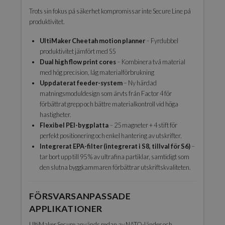
Trots sin fokus på säkerhet kompromissar inte Secure Line på
produktivitet.
UltiMaker Cheetah motion planner
– Fyrdubbel
produktivitet jämfört med S5
Dual high flow print cores
– Kombinera två material
med hög precision, låg materialförbrukning
Uppdaterat feeder-system
– Ny härdad
matningsmoduldesign som ärvts från Factor 4 för
förbättrat grepp och bättre materialkontroll vid höga
hastigheter.
Flexibel PEI-bygplatta
– 25 magneter + 4 stift för
perfekt positionering och enkel hantering av utskrifter.
Integrerat EPA-filter (integrerat i S8, tillval för S6)
–
tar bort upp till 95 % av ultrafina partiklar, samtidigt som
den slutna byggkammaren förbättrar utskriftskvaliteten.
FÖRSVARSANPASSADE
APPLIKATIONER
UltiMaker Secure används redan av NATO-länder och