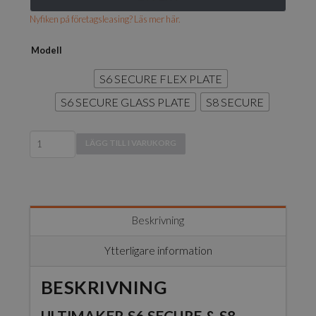
Nyfiken på företagsleasing? Läs mer här.
Modell
S6 SECURE FLEX PLATE
S6 SECURE GLASS PLATE
S8 SECURE
Ultimaker
LÄGG TILL I VARUKORG
Secure
Line
(S6
/
S8)
Beskrivning
mängd
Ytterligare information
BESKRIVNING
ULTIMAKER S6 SECURE & S8