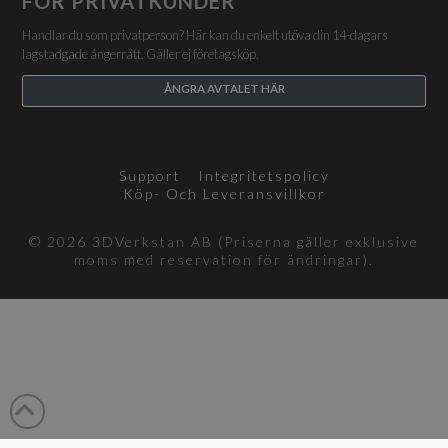
FÖR PRIVATKUNDER
Handlar du som privatperson? Här kan du enkelt utöva din 14-dagars
lagstadgade ångerrätt. Gäller ej företagsköp.
ÅNGRA AVTALET HÄR
Support
Integritetspolicy
Köp- Och Leveransvillkor
© 2026 3DVerkstan AB (Priserna gäller exklusive
moms med reservation för ändringar).