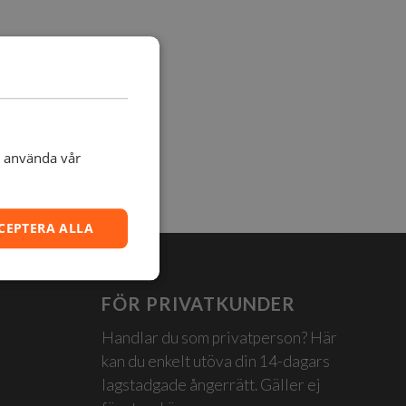
t använda vår
CEPTERA ALLA
FÖR PRIVATKUNDER
Handlar du som privatperson? Här
kan du enkelt utöva din 14-dagars
lagstadgade ångerrätt. Gäller ej