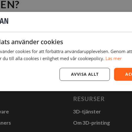
GEN?
3DVERKSTAN
ats använder cookies
änder cookies för att förbättra användarupplevelsen. Genom at
du till alla cookies i enlighet med vår cookiepolicy.
Läs mer
AVVISA ALLT
AC
RESURSER
vare
3D-tjänster
nners
Om 3D-printing