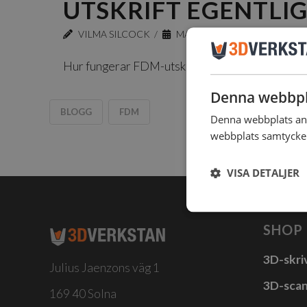
UTSKRIFT EGENTLI
VILMA SILCOCK
MAJ 28, 2026
BLOGG
,
Hur fungerar FDM-utskrift egentligen?
Denna webbpl
BLOGG
FDM
Denna webbplats anv
webbplats samtycker 
VISA DETALJER
SHOP
3D-skri
Julius Jaenzons väg 1
3D-sca
169 40 Solna