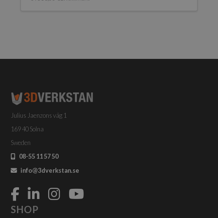
Julius Jaenzons väg 1
169 40 Solna
Sweden
08-55 11 57 50
info@3dverkstan.se
SHOP