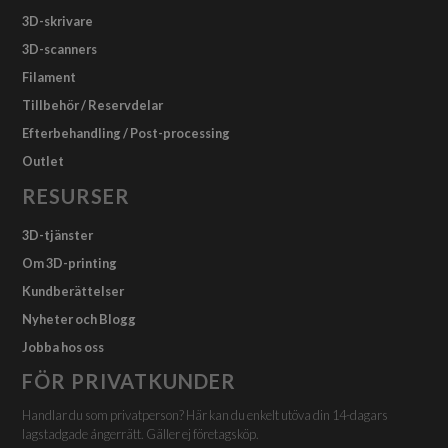
3D-skrivare
3D-scanners
Filament
Tillbehör / Reservdelar
Efterbehandling / Post-processing
Outlet
RESURSER
3D-tjänster
Om 3D-printing
Kundberättelser
Nyheter och Blogg
Jobba hos oss
FÖR PRIVATKUNDER
Handlar du som privatperson? Här kan du enkelt utöva din 14-dagars
lagstadgade ångerrätt. Gäller ej företagsköp.