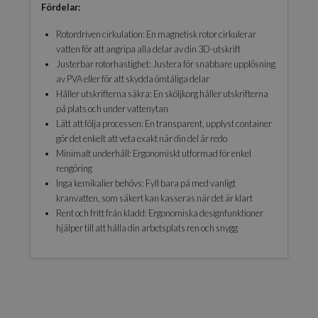
Fördelar:
Rotordriven cirkulation: En magnetisk rotor cirkulerar
vatten för att angripa alla delar av din 3D-utskrift
Justerbar rotorhastighet: Justera för snabbare upplösning
av PVA eller för att skydda ömtåliga delar
Håller utskrifterna säkra: En sköljkorg håller utskrifterna
på plats och under vattenytan
Lätt att följa processen: En transparent, upplyst container
gör det enkelt att veta exakt när din del är redo
Minimalt underhåll: Ergonomiskt utformad för enkel
rengöring
Inga kemikalier behövs: Fyll bara på med vanligt
kranvatten, som säkert kan kasseras när det är klart
Rent och fritt från kladd: Ergonomiska designfunktioner
hjälper till att hålla din arbetsplats ren och snygg