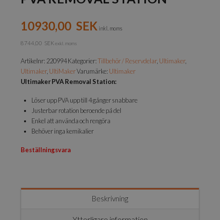
10930,00
SEK
inkl. moms
8744,00
SEK
exkl. moms
Artikelnr:
220994
Kategorier:
Tillbehör / Reservdelar
,
Ultimaker
,
Ultimaker
,
UltiMaker
Varumärke:
Ultimaker
Ultimaker PVA Removal Station:
Löser upp PVA upp till 4 gånger snabbare
Justerbar rotation beroende på del
Enkel att använda och rengöra
Behöver inga kemikalier
Beställningsvara
Beskrivning
Ytterligare information