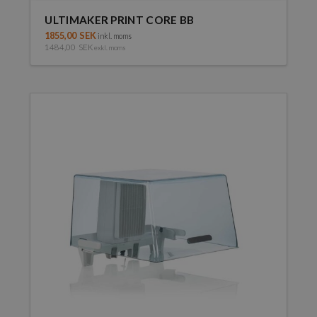
ULTIMAKER PRINT CORE BB
1855,00
SEK
inkl. moms
1484,00
SEK
exkl. moms
Den
här
produkten
har
flera
varianter.
De
olika
alternativen
kan
väljas
på
produktsidan