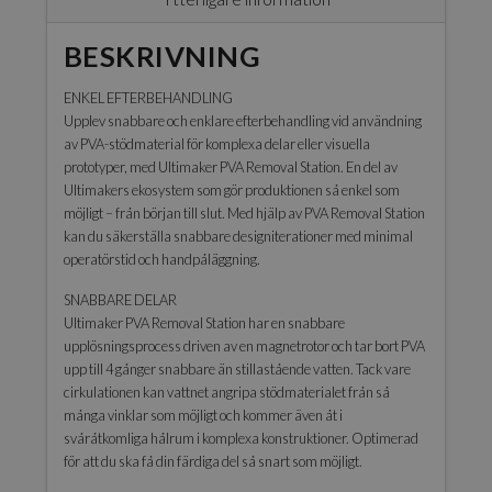
BESKRIVNING
ENKEL EFTERBEHANDLING
Upplev snabbare och enklare efterbehandling vid användning
av PVA-stödmaterial för komplexa delar eller visuella
prototyper, med Ultimaker PVA Removal Station. En del av
Ultimakers ekosystem som gör produktionen så enkel som
möjligt – från början till slut. Med hjälp av PVA Removal Station
kan du säkerställa snabbare designiterationer med minimal
operatörstid och handpåläggning.
SNABBARE DELAR
Ultimaker PVA Removal Station har en snabbare
upplösningsprocess driven av en magnetrotor och tar bort PVA
upp till 4 gånger snabbare än stillastående vatten. Tack vare
cirkulationen kan vattnet angripa stödmaterialet från så
många vinklar som möjligt och kommer även åt i
svåråtkomliga hålrum i komplexa konstruktioner. Optimerad
för att du ska få din färdiga del så snart som möjligt.