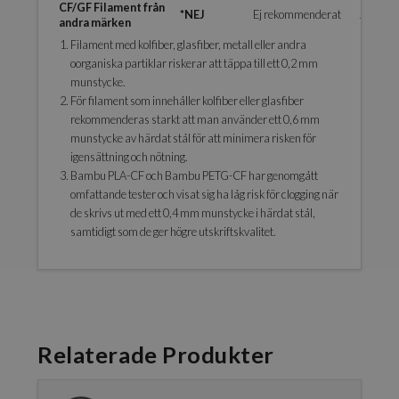
CF/GF Filament från
*NEJ
Ej rekommenderat
JA
andra märken
Filament med kolfiber, glasfiber, metall eller andra
oorganiska partiklar riskerar att täppa till ett 0,2 mm
munstycke.
För filament som innehåller kolfiber eller glasfiber
rekommenderas starkt att man använder ett 0,6 mm
munstycke av härdat stål för att minimera risken för
igensättning och nötning.
Bambu PLA-CF och Bambu PETG-CF har genomgått
omfattande tester och visat sig ha låg risk för clogging när
de skrivs ut med ett 0,4 mm munstycke i härdat stål,
samtidigt som de ger högre utskriftskvalitet.
Relaterade Produkter