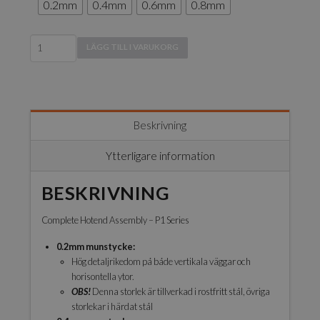
0.2mm
0.4mm
0.6mm
0.8mm
P1
LÄGG TILL I VARUKORG
Complete
Hotend
Assembly
mängd
Beskrivning
Ytterligare information
BESKRIVNING
Complete Hotend Assembly – P1 Series
0.2mm munstycke:
Hög detaljrikedom på både vertikala väggar och
horisontella ytor.
OBS!
Denna storlek är tillverkad i rostfritt stål, övriga
storlekar i härdat stål