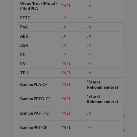
Wood/Rock/Metal-
*NEJ
JA
JA
filled PLA
PETG
JA
JA
JA
PVA
JA
JA
JA
ABS
JA
JA
JA
ASA
JA
JA
JA
PC
JA
JA
JA
PA
*NEJ
JA
JA
TPU
*NEJ
JA
JA
*Starkt
Bambu PLA-CF
*NEJ
JA
Rekommenderat
*Starkt
Bambu PETG-CF
*NEJ
JA
Rekommenderat
*Starkt
Bambu PAHT-CF
*NEJ
JA
Rekom
*Starkt
Bambu PET-CF
*NEJ
JA
Rekom