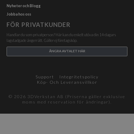
Nyheter och Blogg
Jobba hos oss
FÖR PRIVATKUNDER
Handlar du som privatperson? Här kan du enkelt utöva din 14-dagars
lagstadgade ångerrätt. Gäller ej företagsköp.
ÅNGRA AVTALET HÄR
Support
Integritetspolicy
Köp- Och Leveransvillkor
© 2026 3DVerkstan AB (Priserna gäller exklusive
moms med reservation för ändringar).