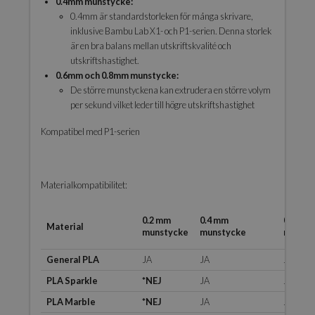
0.4mm munstycke:
0.4mm är standardstorleken för många skrivare,
inklusive Bambu Lab X1- och P1-serien. Denna storlek
är en bra balans mellan utskriftskvalité och
utskriftshastighet.
0.6mm och 0.8mm munstycke:
De större munstyckena kan extrudera en större volym
per sekund vilket leder till högre utskriftshastighet
Kompatibel med P1-serien
Materialkompatibilitet:
0.2 mm
0.4 mm
0.6 mm
Material
munstycke
munstycke
munsty
General PLA
JA
JA
JA
PLA Sparkle
*NEJ
JA
JA
PLA Marble
*NEJ
JA
JA