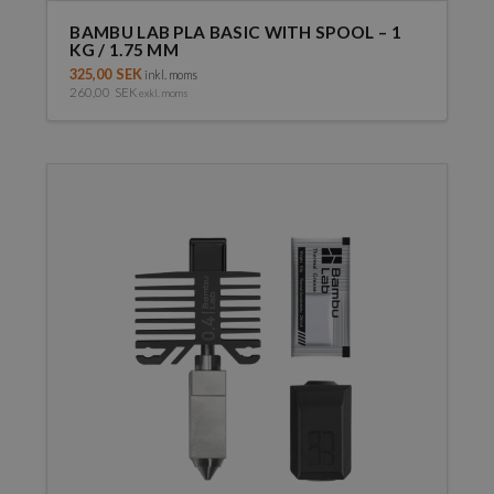
BAMBU LAB PLA BASIC WITH SPOOL – 1
KG / 1.75 MM
325,00
SEK
inkl. moms
260,00
SEK
exkl. moms
Den
här
produkten
har
flera
varianter.
De
olika
alternativen
kan
väljas
på
produktsidan