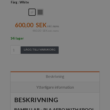
Färg
: White
600,00
SEK
inkl. moms
480,00
SEK
exkl. moms
14 i lager
Bambu
LÄGG TILL I VARUKORG
Lab
-
PLA
Aero
with
Beskrivning
Spool
-
Ytterligare information
1
kg
BESKRIVNING
/
1.75
BAMBU LAB – PLA AERO WITH SPOOL
mm