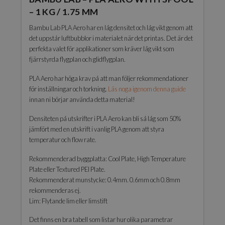
mängd
– 1 KG / 1.75 MM
Bambu Lab PLA Aero har en låg densitet och låg vikt genom att
det uppstår luftbubblor i materialet när det printas. Det är det
perfekta valet för applikationer som kräver låg vikt som
fjärrstyrda flygplan och glidflygplan.
PLA Aero har höga krav på att man följer rekommendationer
för inställningar och torkning.
Läs noga igenom denna guide
innan ni börjar använda detta material!
Densiteten på utskrifter i PLA Aero kan bli så låg som 50%
jämfört med en utskrift i vanlig PLA genom att styra
temperatur och flow rate.
Rekommenderad byggplatta: Cool Plate, High Temperature
Plate eller Textured PEI Plate.
Rekommenderat munstycke: 0.4mm. 0.6mm och 0.8mm
rekommenderas ej.
Lim: Flytande lim eller limstift
Det finns en bra tabell som listar hur olika parametrar