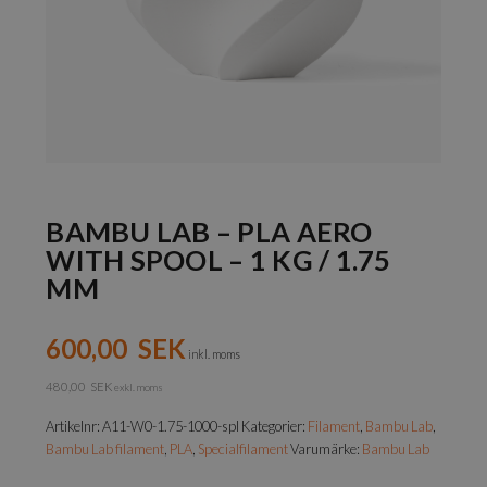
BAMBU LAB – PLA AERO
WITH SPOOL – 1 KG / 1.75
MM
600,00
SEK
inkl. moms
480,00
SEK
exkl. moms
Artikelnr:
A11-W0-1.75-1000-spl
Kategorier:
Filament
,
Bambu Lab
,
Bambu Lab filament
,
PLA
,
Specialfilament
Varumärke:
Bambu Lab