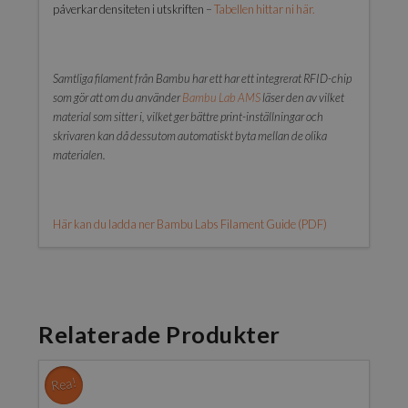
påverkar densiteten i utskriften –
Tabellen hittar ni här.
Samtliga filament från Bambu har ett har ett integrerat RFID-chip
som gör att om du använder
Bambu Lab AMS
läser den av vilket
material som sitter i, vilket ger bättre print-inställningar och
skrivaren kan då dessutom automatiskt byta mellan de olika
materialen.
Här kan du ladda ner Bambu Labs Filament Guide (PDF)
Relaterade Produkter
Rea!