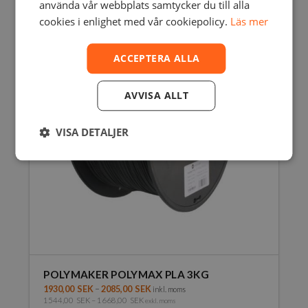
använda vår webbplats samtycker du till alla
har
flera
cookies i enlighet med vår cookiepolicy.
Läs mer
varianter.
De
ACCEPTERA ALLA
olika
alternativen
kan
AVVISA ALLT
väljas
på
VISA DETALJER
produktsidan
POLYMAKER POLYMAX PLA 3KG
1930,00
SEK
–
2085,00
SEK
inkl. moms
1544,00
SEK
–
1668,00
SEK
exkl. moms