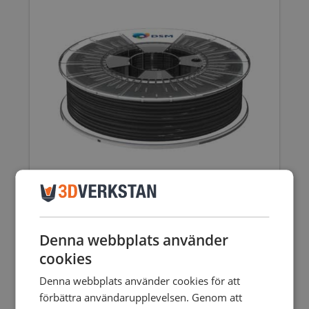
DSM ARNITEL ID 2045 (TPC)
Denna webbplats använder
123,75
SEK
inkl. moms
123,75
SEK
cookies
99,00
SEK
exkl. moms
Den
Denna webbplats använder cookies för att
här
förbättra användarupplevelsen. Genom att
produkten