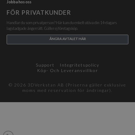
Jobba hos oss
FÖR PRIVATKUNDER
Handlar du som privatperson? Här kan du enkelt utöva din 14-dagars
lagstadgade ångerrätt. Gäller ej företagsköp.
ÅNGRA AVTALET HÄR
Support
Integritetspolicy
Köp- Och Leveransvillkor
© 2026 3DVerkstan AB (Priserna gäller exklusive
moms med reservation för ändringar).