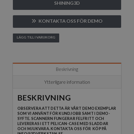
SHINING3D
KONTAKTA OSS FÖR DEMO
LÄGG TILL I VARUKORG
Freescan
Combo
-
(Vårt
demo
Beskrivning
exemplar)
mängd
Ytterligare information
BESKRIVNING
OBSERVERA ATT DETTA ÄR VÅRT DEMO EXEMPLAR
SOM VI ANVÄNT FÖR KUNDJOBB SAMT I DEMO-
SYFTE. SCANNERN FUNGERAR FELFRITT OCH
LEVERERAS I ETT PELICAN-CASE MED SLADDAR
OCH MJUKVARA. KONTAKTA OSS FÖR KÖP PÅ
INFO@3DVERKSTAN.SE