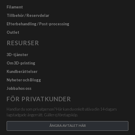
Filament
Tillbehör / Reservdelar
Efterbehandling / Post-processing
Outlet
RESURSER
3D-tjänster
Om 3D-printing
Kundberättelser
Nyheter och Blogg
Jobba hos oss
FÖR PRIVATKUNDER
Handlar du som privatperson? Här kan du enkelt utöva din 14-dagars
lagstadgade ångerrätt. Gäller ej företagsköp.
ÅNGRA AVTALET HÄR