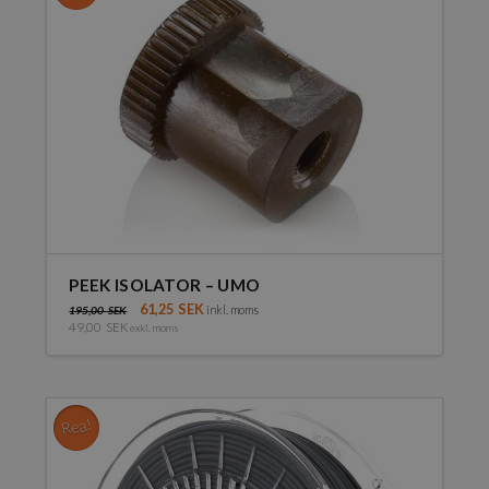
varianter.
De
olika
alternativen
kan
väljas
på
produktsidan
PEEK ISOLATOR – UMO
61,25
SEK
inkl. moms
195,00
SEK
49,00
SEK
exkl. moms
Rea!