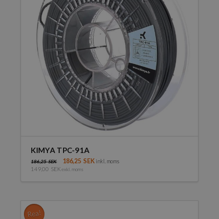
KIMYA TPC-91A
186,25
SEK
inkl. moms
186,25
SEK
149,00
SEK
exkl. moms
Den
här
produkten
har
Rea!
flera