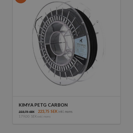
varianter.
De
olika
alternativen
kan
väljas
på
produktsidan
KIMYA PETG CARBON
223,75
SEK
inkl. moms
223,75
SEK
179,00
SEK
exkl. moms
Den
här
produkten