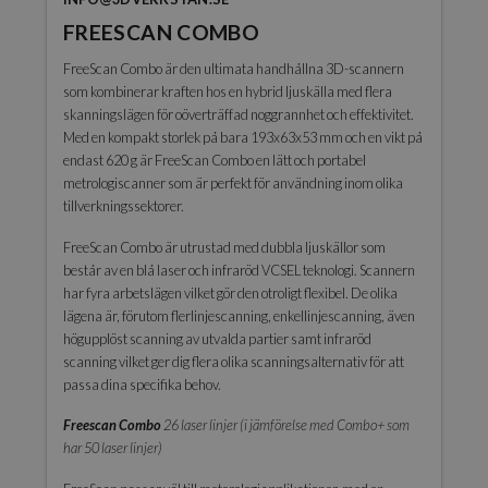
FREESCAN COMBO
FreeScan Combo är den ultimata handhållna 3D-scannern
som kombinerar kraften hos en hybrid ljuskälla med flera
skanningslägen för oöverträffad noggrannhet och effektivitet.
Med en kompakt storlek på bara 193x63x53 mm och en vikt på
endast 620 g är FreeScan Combo en lätt och portabel
metrologiscanner som är perfekt för användning inom olika
tillverkningssektorer.
FreeScan Combo är utrustad med dubbla ljuskällor som
består av en blå laser och infraröd VCSEL teknologi. Scannern
har fyra arbetslägen vilket gör den otroligt flexibel. De olika
lägena är, förutom flerlinjescanning, enkellinjescanning, även
högupplöst scanning av utvalda partier samt infraröd
scanning vilket ger dig flera olika scanningsalternativ för att
passa dina specifika behov.
Freescan Combo
26 laser linjer (i jämförelse med Combo+ som
har 50 laser linjer)