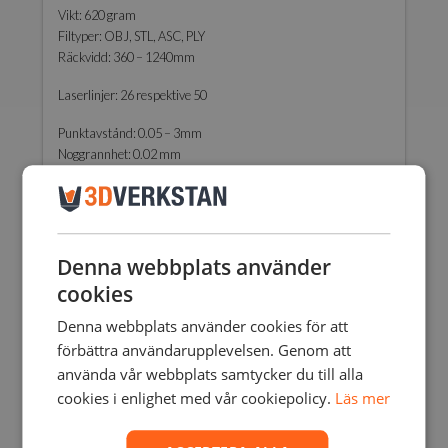
Vikt: 620 gram
Filtyper: OBJ, STL, ASC, PLY
Räckvidd: 360 – 1240mm
Laserlinjer: 26 respektive 50
Punktavstånd: 0.05 – 3mm
Noggrannhet: 0.02 mm
Hastighet: 1,860,000 – 2,250,000 punkter/sekund
Denna webbplats använder
cookies
Denna webbplats använder cookies för att
Relaterade Produkter
förbättra användarupplevelsen. Genom att
använda vår webbplats samtycker du till alla
Rea!
cookies i enlighet med vår cookiepolicy.
Läs mer