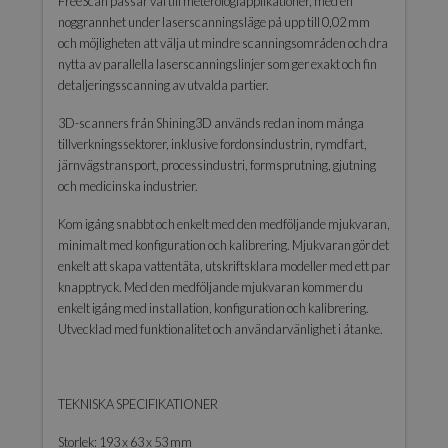
FreeScan passar väl till meterologiapplikationer, med en
noggrannhet under laserscanningsläge på upp till 0,02 mm
och möjligheten att välja ut mindre scanningsområden och dra
nytta av parallella laserscanningslinjer som ger exakt och fin
detaljeringsscanning av utvalda partier.
3D-scanners från Shining3D används redan inom många
tillverkningssektorer, inklusive fordonsindustrin, rymdfart,
järnvägstransport, processindustri, formsprutning, gjutning
och medicinska industrier.
Kom igång snabbt och enkelt med den medföljande mjukvaran,
minimalt med konfiguration och kalibrering. Mjukvaran gör det
enkelt att skapa vattentäta, utskriftsklara modeller med ett par
knapptryck. Med den medföljande mjukvaran kommer du
enkelt igång med installation, konfiguration och kalibrering.
Utvecklad med funktionalitet och användarvänlighet i åtanke.
TEKNISKA SPECIFIKATIONER
Storlek: 193 x 63 x 53 mm