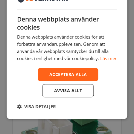
kan
väljas
på
Denna webbplats använder
produktsidan
cookies
Denna webbplats använder cookies för att
förbättra användarupplevelsen. Genom att
använda vår webbplats samtycker du till alla
HOT END ISOLATOR TUBE – UMO
cookies i enlighet med vår cookiepolicy.
Läs mer
61,25
SEK
inkl. moms
210,00
SEK
49,00
SEK
exkl. moms
ACCEPTERA ALLA
AVVISA ALLT
Rea!
VISA DETALJER