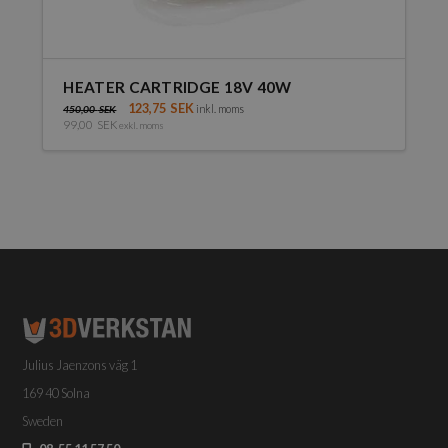
HEATER CARTRIDGE 18V 40W
123,75
SEK
inkl. moms
450,00
SEK
99,00
SEK
exkl. moms
Julius Jaenzons väg 1
169 40 Solna
Sweden