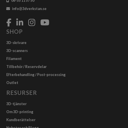
08-55 11 57 50
info@3dverkstan.se
SHOP
3D-skrivare
3D-scanners
Filament
Tillbehör / Reservdelar
Efterbehandling / Post-processing
Outlet
RESURSER
3D-tjänster
Om 3D-printing
Kundberättelser
Nyheter och Blogg