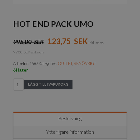
HOT END PACK UMO
123,75
SEK
995,00
SEK
inkl. moms
99,00
SEK
exkl. moms
Artikelnr:
1587
Kategorier:
OUTLET
,
REA ÖVRIGT
6 i lager
Hot
LÄGG TILL I VARUKORG
End
Pack
UMO
mängd
Beskrivning
Ytterligare information