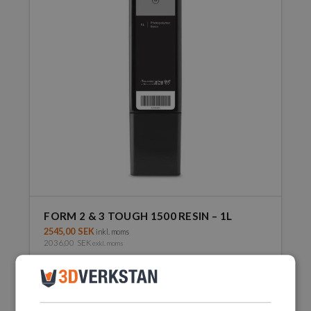
FORM 2 & 3 TOUGH 1500 RESIN – 1L
2545,00
SEK
inkl. moms
2036,00
SEK
exkl. moms