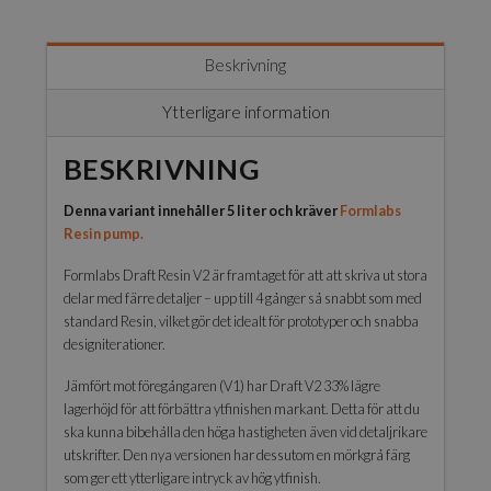
Beskrivning
Ytterligare information
BESKRIVNING
Denna variant innehåller 5 liter och kräver
Formlabs
Resin pump.
Formlabs Draft Resin V2 är framtaget för att att skriva ut stora
delar med färre detaljer – upp till 4 gånger så snabbt som med
standard Resin, vilket gör det idealt för prototyper och snabba
designiterationer.
Jämfört mot föregångaren (V1) har Draft V2 33% lägre
lagerhöjd för att förbättra ytfinishen markant. Detta för att du
ska kunna bibehålla den höga hastigheten även vid detaljrikare
utskrifter. Den nya versionen har dessutom en mörkgrå färg
som ger ett ytterligare intryck av hög ytfinish.