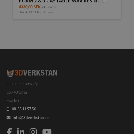
FORM 2 & 3 CASTABLE WAX RESIN – 1L
4330,00
SEK
inkl. moms
3464,00
SEK
exkl. moms
Julius Jaenzons väg 1
169 40 Solna
Sweden
08-55 11 57 50
info@3dverkstan.se