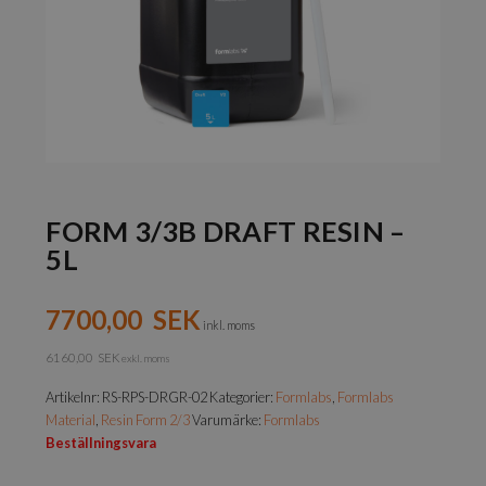
FORM 3/3B DRAFT RESIN –
5L
7700,00
SEK
inkl. moms
6160,00
SEK
exkl. moms
Artikelnr:
RS-RPS-DRGR-02
Kategorier:
Formlabs
,
Formlabs
Material
,
Resin Form 2/3
Varumärke:
Formlabs
Beställningsvara