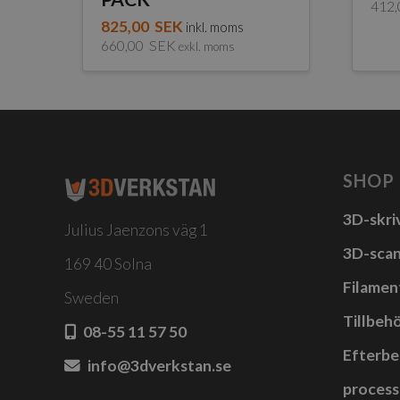
412
825,00
SEK
inkl. moms
660,00
SEK
exkl. moms
SHOP
3D-skri
Julius Jaenzons väg 1
3D-sca
169 40 Solna
Filamen
Sweden
Tillbehö
08-55 11 57 50
Efterbe
info@3dverkstan.se
process