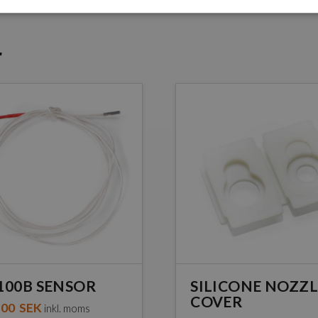
r
100B SENSOR
SILICONE NOZZL
COVER
,00
SEK
inkl. moms