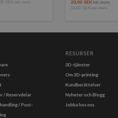
,00
SEK
20,00
SEK
exkl. moms
inkl. moms
16,00
SEK
exkl. moms
RESURSER
vare
3D-tjänster
nners
Om 3D-printing
t
Kundberättelser
r / Reservdelar
Nyheter och Blogg
handling / Post-
Jobba hos oss
ing