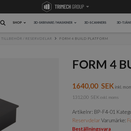
SHOP
3D-SKRIVARE / MASKINER
3D-SCANNERS
3D-TJÄN
TILLBEHÖR / RESERVDELAR
FORM 4 BUILD PLATFORM
FORM 4 B
1640,00
SEK
inkl. mo
1312,00
SEK
exkl. moms
Artikelnr:
BP-F4-01
Kateg
Reservdelar
Varumärke:
F
Beställningsvara