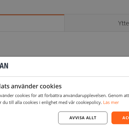
Ytte
iumyta.
t arbetsflöde och möjliggöra nonstop-utskrifter, oavsett om 
ats använder cookies
l.
änder cookies för att förbättra användarupplevelsen. Genom at
du till alla cookies i enlighet med vår cookiepolicy.
Läs mer
 Quick Release Technology för ett snabbare och enklare arb
AVVISA ALLT
AC