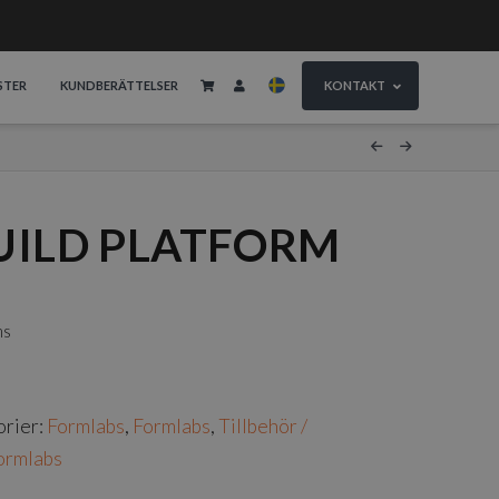
STER
KUNDBERÄTTELSER
KONTAKT
UILD PLATFORM
ms
orier:
Formlabs
,
Formlabs
,
Tillbehör /
ormlabs