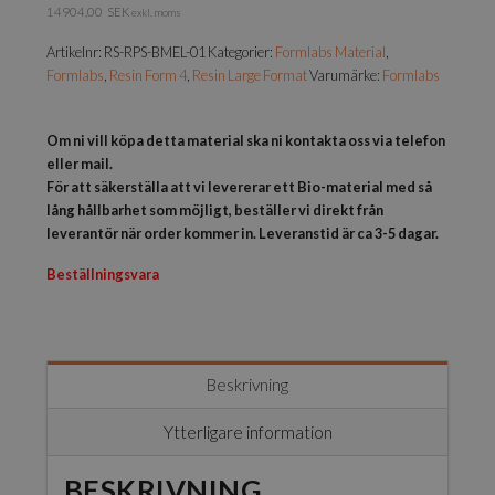
14904,00
SEK
exkl. moms
Artikelnr:
RS-RPS-BMEL-01
Kategorier:
Formlabs Material
,
Formlabs
,
Resin Form 4
,
Resin Large Format
Varumärke:
Formlabs
Om ni vill köpa detta material ska ni kontakta oss via telefon
eller mail.
För att säkerställa att vi levererar ett Bio-material med så
lång hållbarhet som möjligt, beställer vi direkt från
leverantör när order kommer in. Leveranstid är ca 3-5 dagar.
Beställningsvara
Beskrivning
Ytterligare information
BESKRIVNING