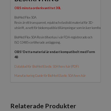
OBS minsta orderkvantitet 30L
BioMed Flex 50A
Resin är ett transparent, mjukt och elastiskt material för 3D-
utskrift, avsett för biokompatibla tillämpningar som kräver komfort och l
BioMed Flex 50A Resin tillverkas i vår FDA-registrerade och
ISO 13485-certifierade anläggning.
OBS! Detta material är endast kompatibelt med Form
4B
Datablad för BioMed Elastic 50A finns här (PDF)
Manufacturing Guide för BioMed Elastic 50A finns här
Relaterade Produkter