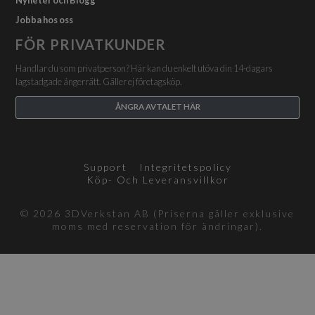
Nyheter och Blogg
Jobba hos oss
FÖR PRIVATKUNDER
Handlar du som privatperson? Här kan du enkelt utöva din 14-dagars
lagstadgade ångerrätt. Gäller ej företagsköp.
ÅNGRA AVTALET HÄR
Support
Integritetspolicy
Köp- Och Leveransvillkor
© 2026 3DVerkstan AB (Priserna gäller exklusive
moms med reservation för ändringar).