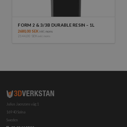
FORM 2 & 3/3B DURABLE RESIN – 1L
2680,00
SEK
inkl. moms
2144,00
SEK
exkl. moms
Julius Jaenzons väg 1
169 40 Solna
Sweden