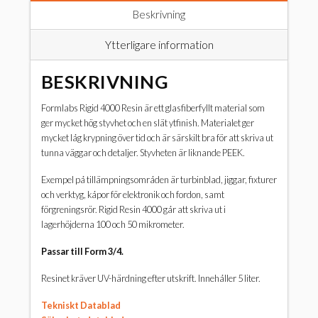
Beskrivning
Ytterligare information
BESKRIVNING
Formlabs Rigid 4000 Resin är ett glasfiberfyllt material som
ger mycket hög styvhet och en slät ytfinish. Materialet ger
mycket låg krypning över tid och är särskilt bra för att skriva ut
tunna väggar och detaljer. Styvheten är liknande PEEK.
Exempel på tillämpningsområden är turbinblad, jiggar, fixturer
och verktyg, kåpor för elektronik och fordon, samt
förgreningsrör. Rigid Resin 4000 går att skriva ut i
lagerhöjderna 100 och 50 mikrometer.
Passar till Form 3/4.
Resinet kräver UV-härdning efter utskrift. Innehåller 5 liter.
Tekniskt Datablad