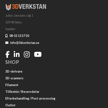
Julius Jaenzons väg 1
169 40 Solna
Sweden
08-55 11 57 50
info@3dverkstan.se
SHOP
3D-skrivare
3D-scanners
Filament
Tillbehör / Reservdelar
Efterbehandling / Post-processing
Outlet