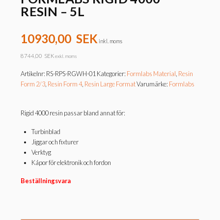
RESIN – 5L
10930,00
SEK
inkl. moms
8744,00
SEK
exkl. moms
Artikelnr:
RS-RPS-RGWH-01
Kategorier:
Formlabs Material
,
Resin
Form 2/3
,
Resin Form 4
,
Resin Large Format
Varumärke:
Formlabs
Rigid 4000 resin passar bland annat för:
Turbinblad
Jiggar och fixturer
Verktyg
Kåpor för elektronik och fordon
Beställningsvara