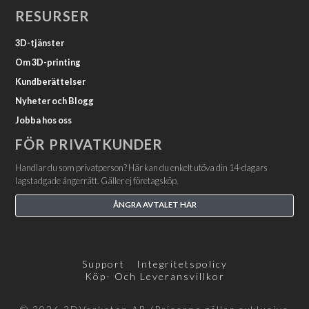
RESURSER
3D-tjänster
Om 3D-printing
Kundberättelser
Nyheter och Blogg
Jobba hos oss
FÖR PRIVATKUNDER
Handlar du som privatperson? Här kan du enkelt utöva din 14-dagars
lagstadgade ångerrätt. Gäller ej företagsköp.
ÅNGRA AVTALET HÄR
Support
Integritetspolicy
Köp- Och Leveransvillkor