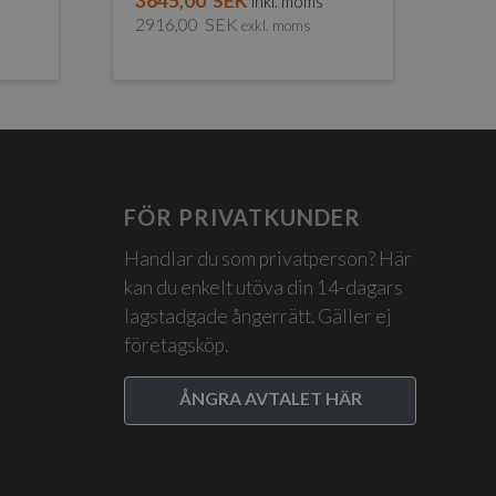
3645,00
SEK
s
inkl. moms
2916,00
SEK
exkl. moms
FÖR PRIVATKUNDER
Handlar du som privatperson? Här
kan du enkelt utöva din 14-dagars
lagstadgade ångerrätt. Gäller ej
företagsköp.
ÅNGRA AVTALET HÄR