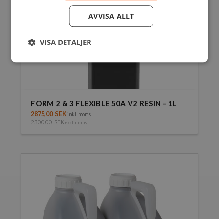
AVVISA ALLT
VISA DETALJER
FORM 2 & 3 FLEXIBLE 50A V2 RESIN – 1L
2875,00
SEK
inkl. moms
2300,00
SEK
exkl. moms