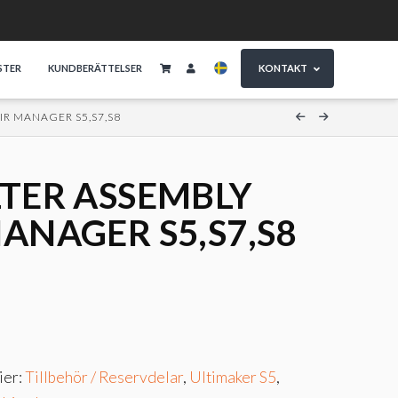
STER
KUNDBERÄTTELSER
KONTAKT
IR MANAGER S5,S7,S8
LTER ASSEMBLY
ANAGER S5,S7,S8
ier:
Tillbehör / Reservdelar
,
Ultimaker S5
,