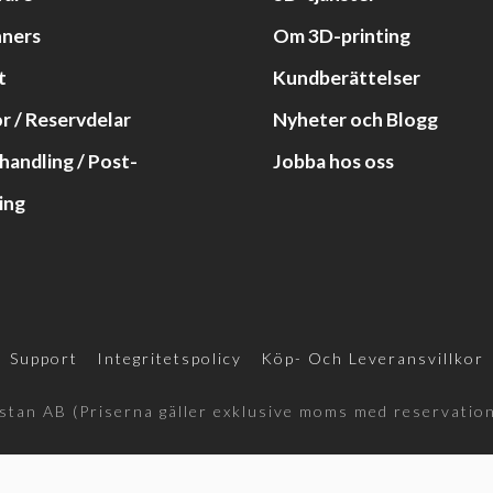
alternativen
nners
Om 3D-printing
kan
väljas
t
Kundberättelser
på
r / Reservdelar
Nyheter och Blogg
produktsidan
handling / Post-
Jobba hos oss
ing
Support
Integritetspolicy
Köp- Och Leveransvillkor
tan AB (Priserna gäller exklusive moms med reservation 