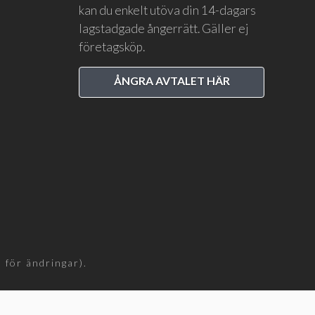
kan du enkelt utöva din 14-dagars
lagstadgade ångerrätt. Gäller ej
företagsköp.
ÅNGRA AVTALET HÄR
för ändringar).