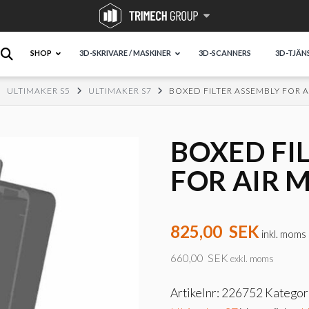
SHOP
3D-SKRIVARE / MASKINER
3D-SCANNERS
3D-TJÄN
ULTIMAKER S5
ULTIMAKER S7
BOXED FILTER ASSEMBLY FOR A
BOXED FI
FOR AIR M
825,00
SEK
inkl. moms
660,00
SEK
exkl. moms
Artikelnr:
226752
Kategor