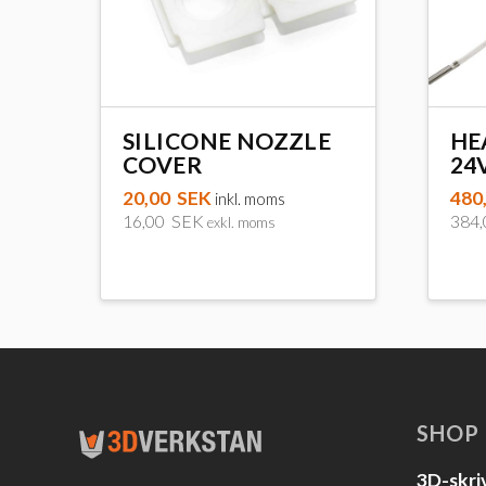
SILICONE NOZZLE
HE
COVER
24
20,00
SEK
480
inkl. moms
16,00
SEK
384
exkl. moms
SHOP
3D-skri