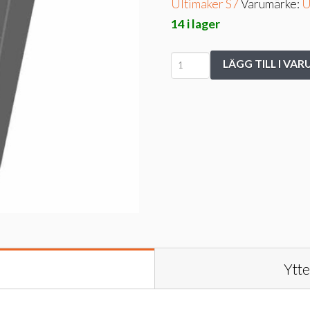
Ultimaker S7
Varumärke:
U
14 i lager
Boxed
LÄGG TILL I VA
Filter
assembly
For
Air
Manager
S5,S7,S8
mängd
Ytte