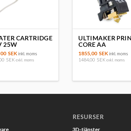
ATER CARTRIDGE
ULTIMAKER PRI
V 25W
CORE AA
,00
SEK
1855,00
SEK
inkl. moms
inkl. moms
,00
SEK
1484,00
SEK
exkl. moms
exkl. moms
Den
här
produkten
har
flera
varianter.
RESURSER
De
olika
vare
3D-tjänster