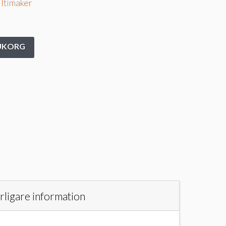
ltimaker
RUKORG
rligare information