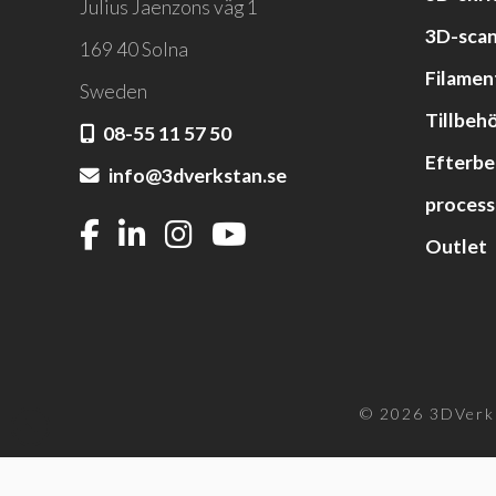
Julius Jaenzons väg 1
3D-sca
169 40 Solna
Filamen
Sweden
Tillbehö
08-55 11 57 50
Efterbe
info@3dverkstan.se
process
Outlet
© 2026 3DVerks