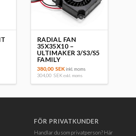
NT
RADIAL FAN
35X35X10 –
ULTIMAKER 3/S3/S5
FAMILY
380,00
SEK
inkl. moms
304,00
SEK
exkl. moms
FÖR PRIVATKUNDER
Handlar du som privatperson? Här