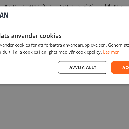
 innan du försöker få bort utskrifterna så går det lättare att f
ningsvara som kommer att försämras med tiden. Garantin täck
ats använder cookies
r sprickor. Endast plattor som är skadade vid leverans täcks
änder cookies för att förbättra användarupplevelsen. Genom at
du till alla cookies i enlighet med vår cookiepolicy.
Läs mer
AVVISA ALLT
AC