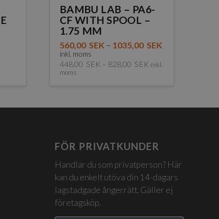
BAMBU LAB – PA6-
E
CF WITH SPOOL –
1.75 MM
560,00
SEK
–
1035,00
SEK
inkl. moms
448,00
SEK
–
828,00
SEK
exkl.
moms
Den
här
produkten
har
flera
FÖR PRIVATKUNDER
varianter.
Handlar du som privatperson? Här
De
kan du enkelt utöva din 14-dagars
olika
lagstadgade ångerrätt. Gäller ej
alternativen
företagsköp.
kan