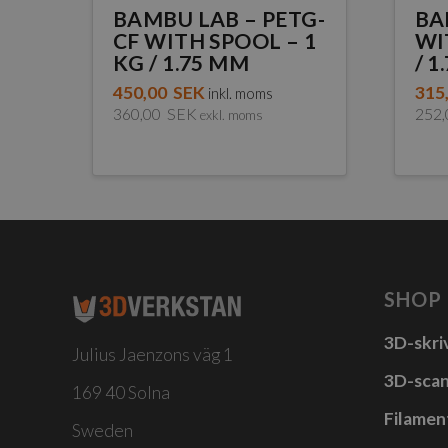
BAMBU LAB – PETG-
BA
CF WITH SPOOL – 1
WI
KG / 1.75 MM
/ 1
450,00
SEK
315
inkl. moms
360,00
SEK
252
exkl. moms
Den
Den
här
här
produkten
pro
har
har
flera
fler
varianter.
vari
SHOP
De
De
olika
olik
3D-skri
Julius Jaenzons väg 1
alternativen
alte
3D-sca
169 40 Solna
kan
kan
Filamen
väljas
välj
Sweden