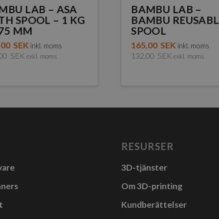
MBU LAB – ASA
BAMBU LAB –
TH SPOOL – 1 KG
BAMBU REUSABL
.75 MM
SPOOL
,00
SEK
165,00
SEK
inkl. moms
inkl. moms
,00
SEK
132,00
SEK
exkl. moms
exkl. moms
dukten
a
anter.
RESURSER
a
vare
3D-tjänster
rnativen
nners
Om 3D-printing
t
Kundberättelser
as