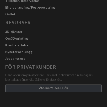
Tillbehör / Reservdelar
Efterbehandling / Post-processing
Outlet
RESURSER
3D-tjänster
Om 3D-printing
Kundberättelser
Nyheter och Blogg
Jobba hos oss
FÖR PRIVATKUNDER
Handlar du som privatperson? Här kan du enkelt utöva din 14-dagars
lagstadgade ångerrätt. Gäller ej företagsköp.
ÅNGRA AVTALET HÄR