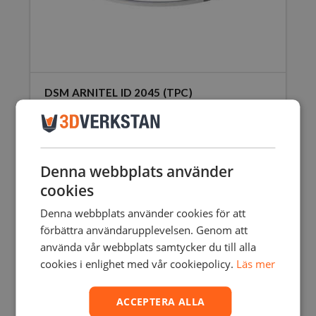
DSM ARNITEL ID 2045 (TPC)
123,75
SEK
inkl. moms
123,75
SEK
99,00
SEK
exkl. moms
Den
här
produkten
Denna webbplats använder
har
Rea!
cookies
flera
varianter.
Denna webbplats använder cookies för att
De
förbättra användarupplevelsen. Genom att
olika
använda vår webbplats samtycker du till alla
alternativen
cookies i enlighet med vår cookiepolicy.
Läs mer
kan
väljas
på
ACCEPTERA ALLA
produktsidan