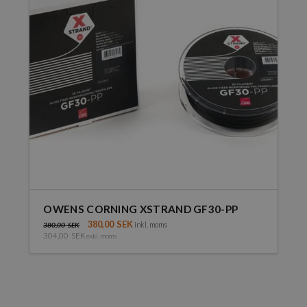
olika
alternativen
kan
väljas
på
produktsidan
OWENS CORNING XSTRAND GF30-PP
380,00
SEK
inkl. moms
380,00
SEK
304,00
SEK
exkl. moms
Den
här
produkten
har
flera