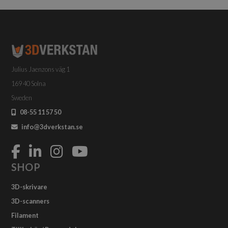
varianter.
De
olika
alternativen
kan
väljas
Julius Jaenzons väg 1
på
produktsidan
169 40 Solna
Sweden
08-55 11 57 50
info@3dverkstan.se
SHOP
3D-skrivare
3D-scanners
Filament