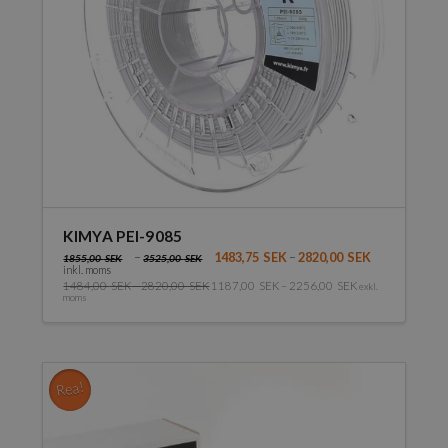
väljas
på
produktsidan
KIMYA PEI-9085
–
1483,75
SEK
–
2820,00
SEK
1855,00
SEK
3525,00
SEK
inkl. moms
1484,00
SEK
–
2820,00
SEK
1187,00
SEK
–
2256,00
SEK
exkl.
moms
Den
här
produkten
har
Rea!
flera
varianter.
De