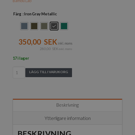
Bambu Lab
Färg
: Iron Gray Metallic
350,00
SEK
inkl. moms
280,00
SEK
exkl. moms
17 i lager
Bambu
LÄGG TILL I VARUKORG
Lab
-
PLA
Metal
with
Beskrivning
Spool
-
Ytterligare information
1
kg
BESKRIVNING
/