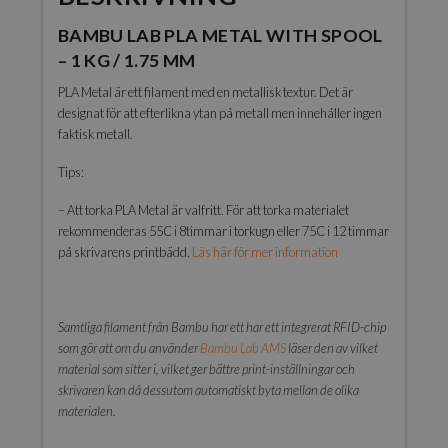
1.75
BAMBU LAB PLA METAL WITH SPOOL
mm
mängd
– 1 KG / 1.75 MM
PLA Metal är ett filament med en metallisk textur. Det är
designat för att efterlikna ytan på metall men innehåller ingen
faktisk metall.
Tips:
– Att torka PLA Metal är valfritt. För att torka materialet
rekommenderas 55C i 8timmar i torkugn eller 75C i 12 timmar
på skrivarens printbädd.
Läs här för mer information
Samtliga filament från Bambu har ett har ett integrerat RFID-chip
som gör att om du använder
Bambu Lab AMS
läser den av vilket
material som sitter i, vilket ger bättre print-inställningar och
skrivaren kan då dessutom automatiskt byta mellan de olika
materialen.