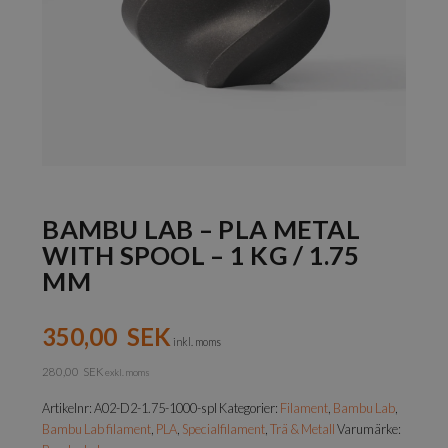
BAMBU LAB – PLA METAL
WITH SPOOL – 1 KG / 1.75
MM
350,00
SEK
inkl. moms
280,00
SEK
exkl. moms
Artikelnr:
A02-D2-1.75-1000-spl
Kategorier:
Filament
,
Bambu Lab
,
Bambu Lab filament
,
PLA
,
Specialfilament
,
Trä & Metall
Varumärke: