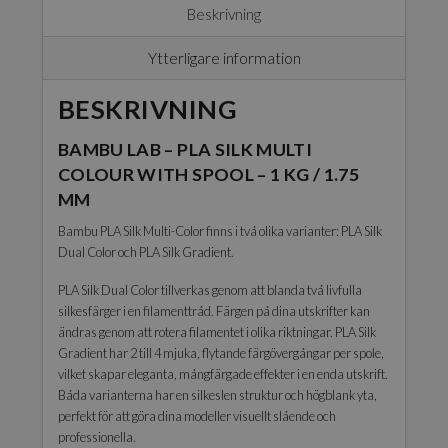
Multi
Beskrivning
Colour
with
Ytterligare information
Spool
-
BESKRIVNING
1
kg
BAMBU LAB – PLA SILK MULTI
/
1.75
COLOUR WITH SPOOL – 1 KG / 1.75
mm
MM
mängd
Bambu PLA Silk Multi-Color finns i två olika varianter: PLA Silk
Dual Color och PLA Silk Gradient.
PLA Silk Dual Color tillverkas genom att blanda två livfulla
silkesfärger i en filamenttråd. Färgen på dina utskrifter kan
ändras genom att rotera filamentet i olika riktningar. PLA Silk
Gradient har 2 till 4 mjuka, flytande färgövergångar per spole,
vilket skapar eleganta, mångfärgade effekter i en enda utskrift.
Båda varianterna har en silkeslen struktur och högblank yta,
perfekt för att göra dina modeller visuellt slående och
professionella.