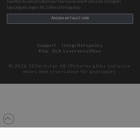
Handlar du som privatperson? Här kan du enkelt utöva din 14-dagars
lagstadgade ångerrätt. Gäller ej företagsköp.
ÅNGRA AVTALET HÄR
Support
Integritetspolicy
Köp- Och Leveransvillkor
© 2026 3DVerkstan AB (Priserna gäller exklusive
moms med reservation för ändringar).