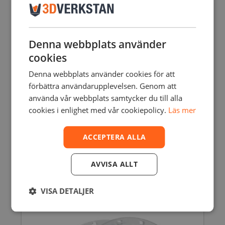
Denna webbplats använder
cookies
Denna webbplats använder cookies för att
förbättra användarupplevelsen. Genom att
använda vår webbplats samtycker du till alla
cookies i enlighet med vår cookiepolicy.
Läs mer
ACCEPTERA ALLA
KIMYA ABS KEVLAR
223,75
SEK
inkl. moms
223,75
SEK
AVVISA ALLT
179,00
SEK
exkl. moms
Den
här
VISA DETALJER
produkten
har
flera
varianter.