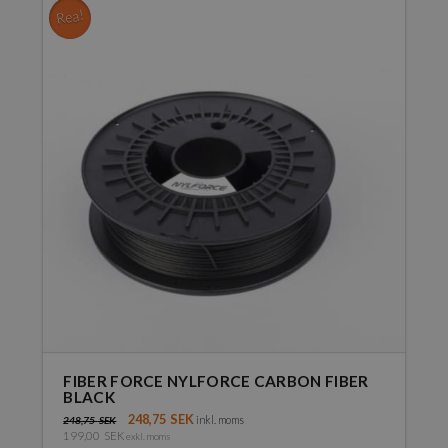
har
Rea!
flera
varianter.
De
olika
alternativen
kan
väljas
på
produktsidan
FIBER FORCE NYLFORCE CARBON FIBER
BLACK
248,75
SEK
inkl. moms
248,75
SEK
199,00
SEK
exkl. moms