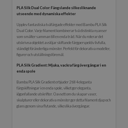
PLA Silk Dual Color: Fängslande silkesliknande
utseende med dynamiska effekter
Upplev fantastiska tvåfärgade effekter med Bambu PLA Silk
Dual Color. Varje filament kombinerar två distinkta nyanser
som smälter samman till en enda tråd. När du roterar det
utskrivna objektet avslöjar skiftande färgperspektiv livfulla,
ständigt föränderliga mönster. Perfekt för dekorativa modeller,
figurer och utställningsföremål.
PLA Silk Gradient: Mjuka, vackra färgövergångar i en
enda spole
Bambu PLA Silk Gradient erbjuder 2 till 4 eleganta
färgskiftningar i en enda spole, vilket ger eleganta,
iögonfallande utskrifter. Oavsett om du skapar vaser,
skulpturer eller dekorativa mönster ger detta filament djup och
glans genom sina flytande, silkeslika övergångar.