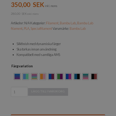
350,00
SEK
inkl. moms
280,00
SEK
exkl. moms
Artikelnr:
N/A
Kategorier:
Filament
,
Bambu Lab
,
Bambu Lab
filament
,
PLA
,
Specialfilament
Varumärke:
Bambu Lab
Silkfinish med dynamiska färger
Ska torkas innan användning
Kompatibelt med samtliga AMS
Färgvariation
Bambu
LÄGG TILL I VARUKORG
Lab
-
PLA
Silk