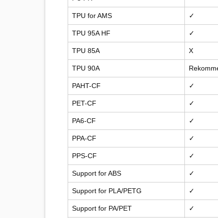
TPU for AMS
✓
TPU 95A HF
✓
TPU 85A
X
TPU 90A
Rekomme
PAHT-CF
✓
PET-CF
✓
PA6-CF
✓
PPA-CF
✓
PPS-CF
✓
Support for ABS
✓
Support for PLA/PETG
✓
Support for PA/PET
✓