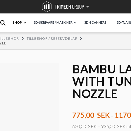
SHOP
3D-SKRIVARE / MASKINER
3D-SCANNERS
3D-TJÄN
TILLBEHÖR
TILLBEHÖR / RESERVDELAR
ZLE
BAMBU LA
WITH TUN
NOZZLE
775,00
SEK
1170
–
620,00
SEK
–
936,00
SEK
ex