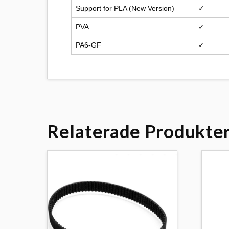
Support for PLA (New Version)
✓
PVA
✓
PA6-GF
✓
Relaterade Produkte