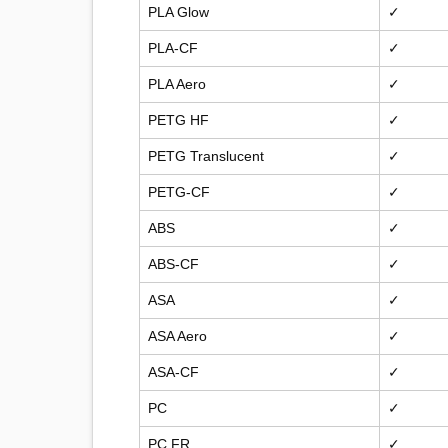
PLA Glow
✓
PLA-CF
✓
PLA Aero
✓
PETG HF
✓
PETG Translucent
✓
PETG-CF
✓
ABS
✓
ABS-CF
✓
ASA
✓
ASA Aero
✓
ASA-CF
✓
PC
✓
PC FR
✓