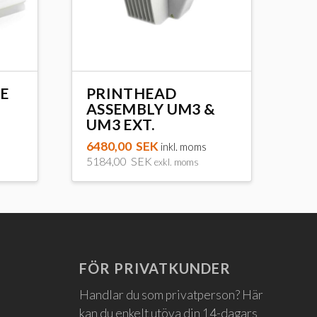
E
PRINTHEAD
ASSEMBLY UM3 &
UM3 EXT.
6480,00
SEK
inkl. moms
5184,00
SEK
exkl. moms
FÖR PRIVATKUNDER
Handlar du som privatperson? Här
kan du enkelt utöva din 14-dagars