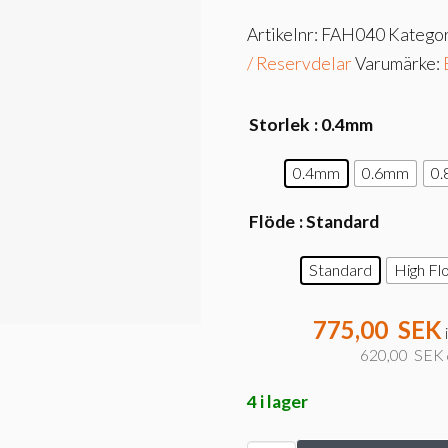
Artikelnr:
FAH040
Kategor
/ Reservdelar
Varumärke:
Storlek
: 0.4mm
0.4mm
0.6mm
0
Flöde
: Standard
Standard
High Fl
775,00
SEK
620,00
SEK
4 i lager