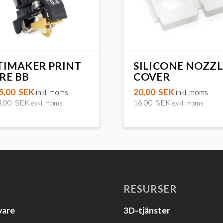
TIMAKER PRINT
SILICONE NOZZL
RE BB
COVER
5,00
SEK
20,00
SEK
inkl. moms
inkl. moms
4,00
SEK
16,00
SEK
exkl. moms
exkl. moms
dukten
a
anter.
RESURSER
vare
3D-tjänster
a