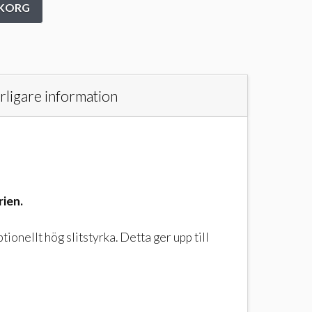
UKORG
rligare information
rien.
onellt hög slitstyrka. Detta ger upp till