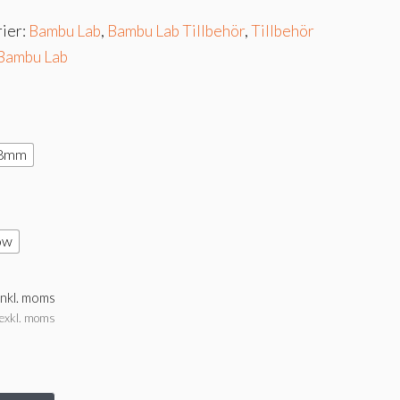
ier:
Bambu Lab
,
Bambu Lab Tillbehör
,
Tillbehör
Bambu Lab
.8mm
ow
inkl. moms
exkl. moms