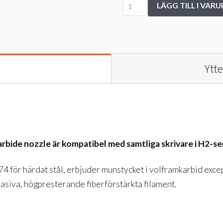
Bambu
LÄGG TILL I VAR
Lab
-
H2
Hotend
Ytte
with
tungsten
carbide
nozzle
mängd
bide nozzle är kompatibel med samtliga skrivare i H2-se
för härdat stål, erbjuder munstycket i volframkarbid excepti
rasiva, högpresterande fiberförstärkta filament.