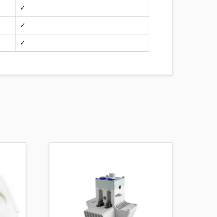
✓
✓
✓