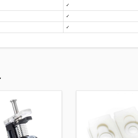
✓
✓
✓
r