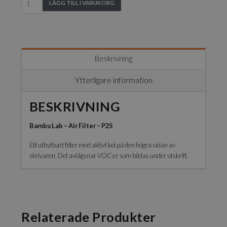
LÄGG TILL I VARUKORG
Lab
-
Air
Filter
-
Beskrivning
P2S/X2D
mängd
Ytterligare information
BESKRIVNING
Bambu Lab – Air Filter – P2S
Ett utbytbart filter med aktivt kol på den högra sidan av
skrivaren. Det avlägsnar VOC:er som bildas under utskrift.
Relaterade Produkter