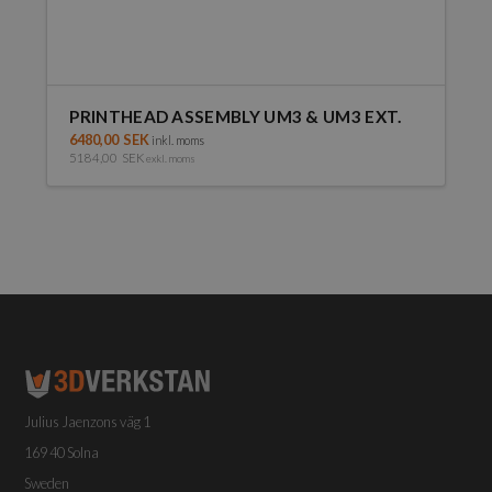
PRINTHEAD ASSEMBLY UM3 & UM3 EXT.
6480,00
SEK
inkl. moms
5184,00
SEK
exkl. moms
Julius Jaenzons väg 1
169 40 Solna
Sweden