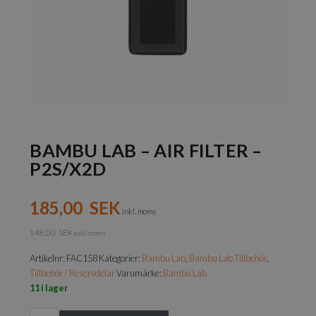
BAMBU LAB – AIR FILTER –
P2S/X2D
185,00
SEK
inkl. moms
148,00
SEK
exkl. moms
Artikelnr:
FAC158
Kategorier:
Bambu Lab
,
Bambu Lab Tillbehör
,
Tillbehör / Reservdelar
Varumärke:
Bambu Lab
11 i lager
Bambu