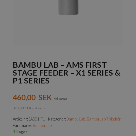
BAMBU LAB – AMS FIRST
STAGE FEEDER – X1 SERIES &
P1 SERIES
460,00
SEK
inkl. moms
368,00
SEK
exkl. moms
Artikelnr:
SA001-F1H
Kategorier:
Bambu Lab
,
Bambu Lab Tillbehör
Varumärke:
Bambu Lab
1 i lager