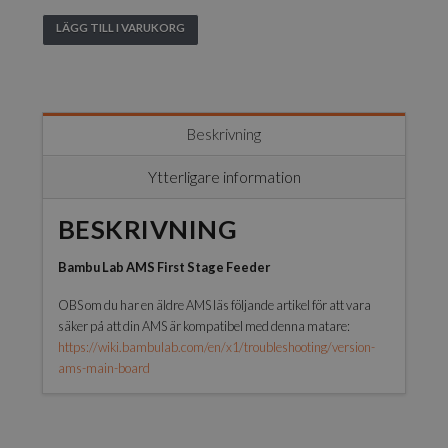
LÄGG TILL I VARUKORG
Bambu
Lab
-
AMS
First
Beskrivning
Stage
Feeder
Ytterligare information
-
X1
BESKRIVNING
Series
&
Bambu Lab AMS First Stage Feeder
P1
Series
OBS om du har en äldre AMS läs följande artikel för att vara
mängd
säker på att din AMS är kompatibel med denna matare:
https://wiki.bambulab.com/en/x1/troubleshooting/version-
ams-main-board