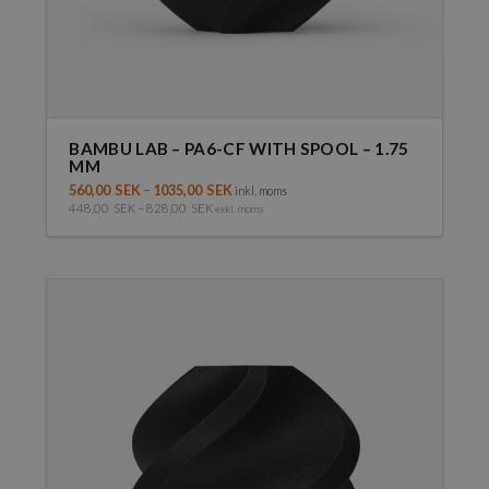
BAMBU LAB – PA6-CF WITH SPOOL – 1.75
MM
560,00
SEK
–
1035,00
SEK
inkl. moms
448,00
SEK
–
828,00
SEK
exkl. moms
Den
här
produkten
har
flera
varianter.
De
olika
alternativen
kan
väljas
på