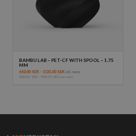
produktsidan
BAMBU LAB – PET-CF WITH SPOOL – 1.75
MM
610,00
SEK
–
1135,00
SEK
inkl. moms
488,00
SEK
–
908,00
SEK
exkl. moms
Den
här
produkten
har
flera
varianter.
De
olika
alternativen