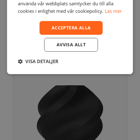
använda vår webbplats samtycker du till alla
cookies i enlighet med vår cookiepolicy.
Läs mer
BAMBU LAB – PLA-CF WITH SPOOL – 1 KG
ACCEPTERA ALLA
/ 1.75 MM
375,00
SEK
inkl. moms
300,00
SEK
exkl. moms
AVVISA ALLT
Den
här
produkten
VISA DETALJER
har
flera
varianter.
De
olika
alternativen
kan
väljas
på
produktsidan