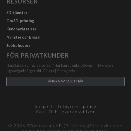
RESURSER
3D-tjänster
Om 3D-printing
Kundberättelser
Nyheter och Blogg
Jobba hos oss
FÖR PRIVATKUNDER
Handlar du som privatperson? Här kan du enkelt utöva din 14-dagars
lagstadgade ångerrätt. Gäller ej företagsköp.
ÅNGRA AVTALET HÄR
Support
Integritetspolicy
Köp- Och Leveransvillkor
© 2026 3DVerkstan AB (Priserna gäller exklusive
moms med reservation för ändringar).