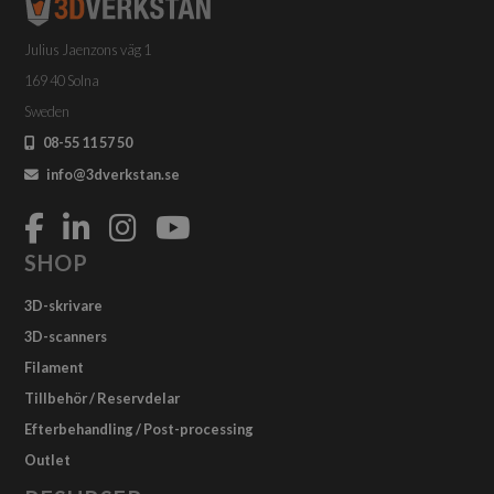
kan
väljas
Julius Jaenzons väg 1
på
produktsidan
169 40 Solna
Sweden
08-55 11 57 50
info@3dverkstan.se
SHOP
3D-skrivare
3D-scanners
Filament
Tillbehör / Reservdelar
Efterbehandling / Post-processing
Outlet