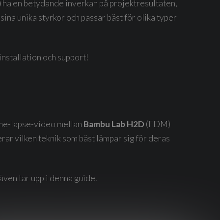
)
ha en betydande inverkan på projektresultaten,
ina unika styrkor och passar bäst för olika typer
installation och support!
time-lapse-video mellan
Bambu Lab H2D
(FDM)
ar vilken teknik som bäst lämpar sig för deras
 även tar upp i denna guide.