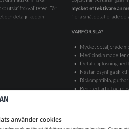
ka utskriftskvaliteten. För
mycket effektivare än 
et och detaljrikedom
flera små, detaljerade del
VARFÖR SLA?
Mycket detaljerade m
Medicinska modeller o
Detaljupplösning ned t
Nästan osynliga skiktli
Biokompatibla, gjutbara
Repeterbarhet och nog
kolfiberfilament)
ats använder cookies
änder cookies för att förbättra användarupplevelsen. Genom at