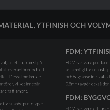
MATERIAL, YTFINISH OCH VOLY
FDM: YTFINI
 välja mellan, främst på
FDM-skrivare producera
ntal leverantörer och ett
är lämpligt för robusta 
ellan. Dessutom kan de
och begränsa intrikata d
antörer, vilket innebär
0.8mm) avgör också den 
karens filament.
FDM: BYGGV
bra för snabba prototyper.
FDM-skrivare erbjuder v