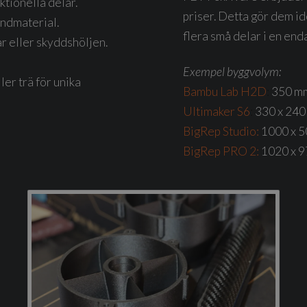
ktionella delar.
priser. Detta gör dem ide
oundmaterial.
flera små delar i en enda
r eller skyddshöljen.
Exempel byggvolym:
ler trä för unika
Bambu Lab H2D
:
350 mm
Ultimaker S6
:
330 x 240
BigRep Studio:
1000 x 5
BigRep PRO 2:
1020 x 9