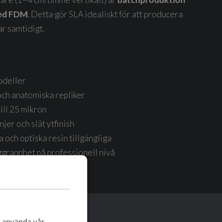
med FDM
.
Detta gör SLA idealiskt för att producera
ar samtidigt.
odeller
ch anatomiska repliker
ill 25 mikron
njer och slät ytfinish
 och optiska resin tillgängliga
grannhet på professionell nivå
t använda vår