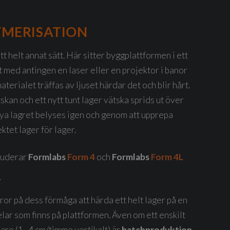
YMERISATION
t helt annat sätt.
Här sitter byggplattformen i ett
t med antingen en laser eller en projektor i banor
terialet träffas av ljuset härdar det och blir hårt.
skan och ett nytt tunt lager vätska sprids ut över
nya lagret belyses igen och genom att upprepa
tet lager för lager.
luderar
Formlabs
Form 4
och
Formlabs
Form 4L
T
ror på dess förmåga att härda ett helt lager på en
lar som finns på plattformen. Även om ett enskilt
are (1–4 cm/timme vertikalt) är
batchproduktion