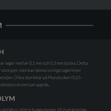
M
SH
r lager mellan 0,1 mm och 0,3 mm tjocka. Detta
prototyper, men kan lämna synliga lagerlinjer
etaljer. Olika storlekar på Munstycken (0.25 -
detaljnivå som kan uppnås.
OLYM
anligtvis större byggvolymer till överkomliga