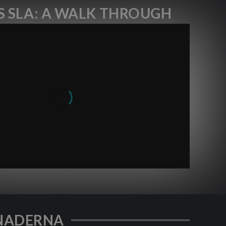
S SLA: A WALK THROUGH
LNADERNA