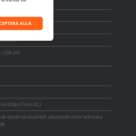
CEPTERA ALLA
0,042 mm
 slät yta
Formlabs Form 4L)
är delarnas kvalitet, utseende eller tekniska
de