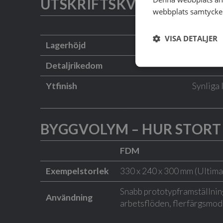
UTSKRIFTSKVALITET OCH
webbplats samtycker 
FDM
VISA DETALJER
Lagerhöjd
0,1–0,3
Detaljrikedom
Ytfinish
Synliga 
BYGGVOLYM – HUR STORT 
FDM
Exempelstorlek
330 x 240 x 300 mm (Ultima
Snabb prototypframställni
Användning
arbetsflöden, flerfärgsmod