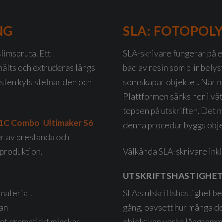
NG
SLA: FOTOPOL
limspruta. Ett
SLA-skrivare fungerar på et
mälts och extruderas längs
bad av resin som blir belys
asten kyls stelnar den och
som skapar objektet. När ma
Plattformen sänks ner i vät
toppen på utskriften. Det 
X1C Combo
,
Ultimaker S6
denna procedur byggs objek
er av prestanda och
 produktion.
Välkända SLA-skrivare ink
UTSKRIFTSHASTIGHE
material.
SLA:s utskriftshastighet be
an
gång, oavsett hur många de
et dramatiskt minskar
objekt kan verka långsamm