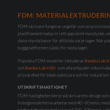
FDM: MATERIALEXTRUDERI
FDM-skrivare fungerar ungefär som en precisions
plastfilament matas in i ett uppvärmt munstycke, s
datorstyrda banor för att bilda varje lager. När pl
byggplattformen sänks för nästa lager.
Populära FDM-modeller inkluderar
Bambu Lab 
och
Bambu Lab H2D
,
som alla erbjuder olika nivå
prisvärdhet för både nybörjare och för industriell
UTSKRIFTSHASTIGHET
FDM-hastigheten beror på skrivarens design och 
Instegsmodellerna arbetar med 40–60 mm/s, med
höghastighetsmodeller
kan nå 200–500 mm/s, vilk