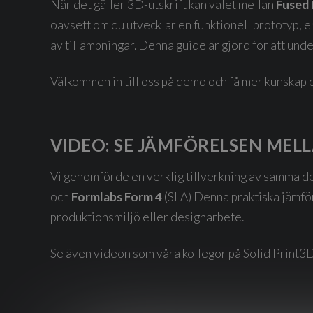
När det gäller 3D-utskrift kan valet mellan
Fused 
oavsett om du utvecklar en funktionell prototyp, en
av tillämpningar. Denna guide är gjord för att under
Välkommen in till oss på demo och få mer kunskap o
VIDEO: SE JÄMFÖRELSEN MEL
Vi genomförde en verklig tillverkning av samma d
och
Formlabs Form 4
(SLA) Denna praktiska jämför
produktionsmiljö eller designarbete.
Se även videon som våra kollegor på Solid Print3D g