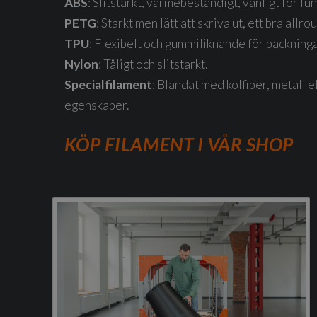
ABS
: Slitstarkt, värmebeständigt, vanligt för fun
PETG
: Starkt men lätt att skriva ut, ett bra allr
TPU
: Flexibelt och gummiliknande för packninga
Nylon
: Tåligt och slitstarkt.
Specialfilament
: Blandat med kolfiber, metall el
egenskaper.
KÖP FILAMENT I VÅR SHOP