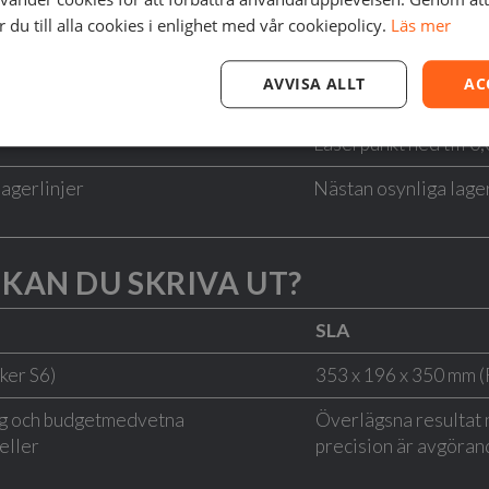
 DETALJRIKEDOM
du till alla cookies i enlighet med vår cookiepolicy.
Läs mer
SLA
AVVISA ALLT
AC
 mm
0,025–0,1 mm
Laserpunkt ned till 
lagerlinjer
Nästan osynliga lager,
KAN DU SKRIVA UT?
SLA
ker S6)
353 x 196 x 350 mm (
ng och budgetmedvetna
Överlägsna resultat n
eller
precision är avgöran