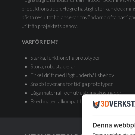
produktionstiden.
Högre hastigheter kan dock mins
bästa resultat balanserar användarna ofta hastigh
utifrån projektets behov.
VARFÖR FDM?
Starka, funktionella prototyper
Stora, robusta delar
Enkel drift med lågt underhållsbehov
Snabb leverans för tidiga prototyper
Låga material- och utrustningskostnader
Bred materialkompatibilitet (PLA, PETG, ABS, 
Denna webbpl
Denna webbplats anv