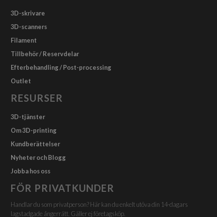
3D-skrivare
3D-scanners
Filament
Tillbehör / Reservdelar
Efterbehandling / Post-processing
Outlet
RESURSER
3D-tjänster
Om 3D-printing
Kundberättelser
Nyheter och Blogg
Jobba hos oss
FÖR PRIVATKUNDER
Handlar du som privatperson? Här kan du enkelt utöva din 14-dagars
lagstadgade ångerrätt. Gäller ej företagsköp.