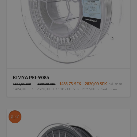
KIMYA PEI-9085
–
1483,75
SEK
–
2820,00
SEK
inkl. moms
1855,00
SEK
3525,00
SEK
1484,00
SEK
–
2820,00
SEK
1187,00
SEK
–
2256,00
SEK
exkl. moms
Den
här
produkten
har
Rea!
flera
varianter.
De