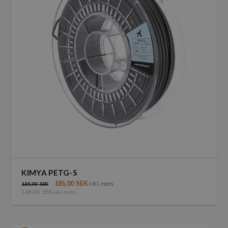
olika
alternativen
kan
väljas
på
produktsidan
KIMYA PETG-S
185,00
SEK
inkl. moms
185,00
SEK
148,00
SEK
exkl. moms
Den
här
produkten