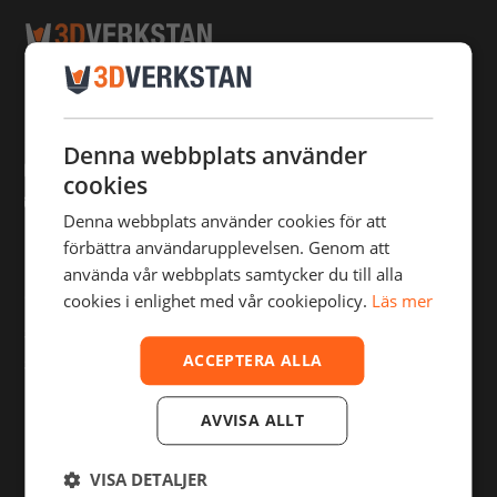
Julius Jaenzons väg 1
169 40 Solna
Sweden
Denna webbplats använder
08-55 11 57 50
cookies
info@3dverkstan.se
Denna webbplats använder cookies för att
förbättra användarupplevelsen. Genom att
använda vår webbplats samtycker du till alla
SHOP
cookies i enlighet med vår cookiepolicy.
Läs mer
3D-skrivare
ACCEPTERA ALLA
3D-scanners
Filament
AVVISA ALLT
Tillbehör / Reservdelar
Efterbehandling / Post-processing
VISA DETALJER
Outlet