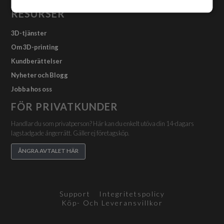
RESURSER
3D-tjänster
Om 3D-printing
Kundberättelser
Nyheter och Blogg
Jobba hos oss
FÖR PRIVATKUNDER
Handlar du som privatperson? Här kan du enkelt utöva din 14-dagars
lagstadgade ångerrätt. Gäller ej företagsköp.
ÅNGRA AVTALET HÄR
Support
Integritetspolicy
Köp- Och Leveransvillkor