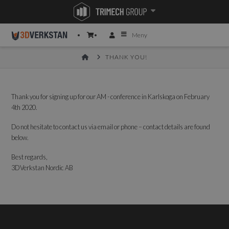
Meny
HOME
THANK YOU!
Thank you for signing up for our AM - conference in Karlskoga on February
4th 2020.
Do not hesitate to contact us via email or phone – contact details are found
below.
Best regards,
3DVerkstan Nordic AB