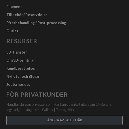
Filament
Tillbehör / Reservdelar
Efterbehandling / Post-processing
Outlet
RESURSER
3D-tjänster
Om 3D-printing
Kundberättelser
Nyheter och Blogg
Jobba hos oss
FÖR PRIVATKUNDER
Handlar du som privatperson? Här kan du enkelt utöva din 14-dagars
lagstadgade ångerrätt. Gäller ej företagsköp.
ÅNGRA AVTALET HÄR