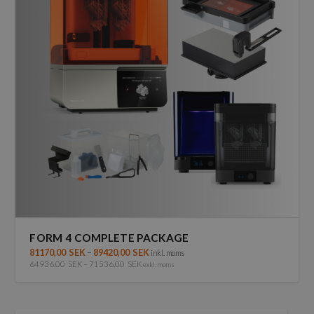
olika
alternativen
kan
väljas
på
produktsidan
FORM 4 COMPLETE PACKAGE
81170,00
SEK
–
89420,00
SEK
inkl. moms
64936,00
SEK
–
71536,00
SEK
exkl. moms
Den
här
produkten