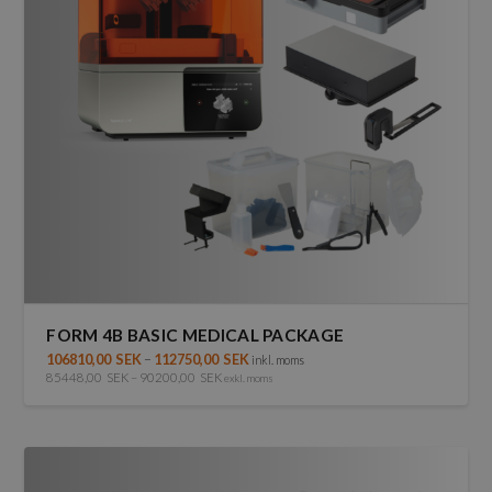
kan
väljas
på
produktsidan
FORM 4B BASIC MEDICAL PACKAGE
106810,00
SEK
–
112750,00
SEK
inkl. moms
85448,00
SEK
–
90200,00
SEK
exkl. moms
Den
här
produkten
har
flera