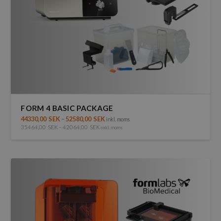
FORM 4 BASIC PACKAGE
44330,00
SEK
–
52580,00
SEK
inkl. moms
35464,00
SEK
–
42064,00
SEK
exkl. moms
Den
här
produkten
har
flera
varianter.
De
olika
alternativen