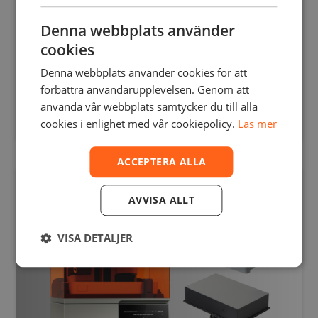
Denna webbplats använder
cookies
Denna webbplats använder cookies för att
förbättra användarupplevelsen. Genom att
FORMLABS FORM 4L BASIC PACKAGE
använda vår webbplats samtycker du till alla
161715,00
SEK
–
194355,00
SEK
inkl. moms
129372,00
SEK
–
155484,00
SEK
cookies i enlighet med vår cookiepolicy.
Läs mer
exkl. moms
Den
här
ACCEPTERA ALLA
produkten
har
flera
AVVISA ALLT
varianter.
De
olika
VISA DETALJER
alternativen
kan
väljas
på
produktsidan