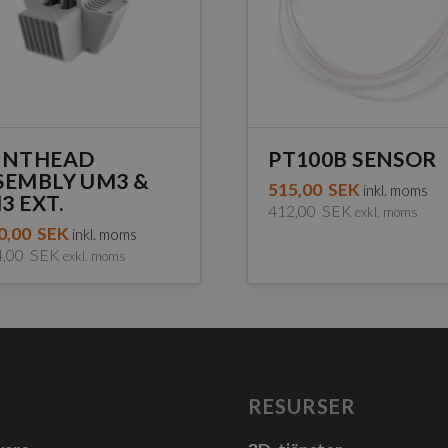
INTHEAD
PT100B SENSOR
SEMBLY UM3 &
515,00
SEK
inkl. moms
3 EXT.
412,00
SEK
exkl. moms
0,00
SEK
inkl. moms
4,00
SEK
exkl. moms
RESURSER