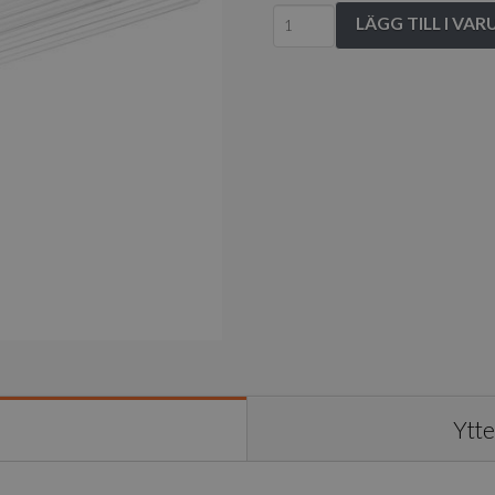
Cleaning
LÄGG TILL I VA
filament
mängd
Ytte