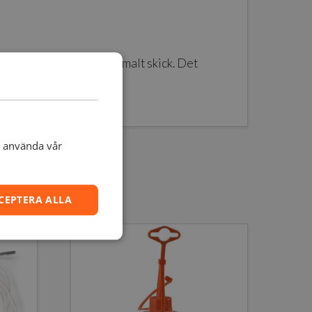
 hålla print cores i optimalt skick. Det
t använda vår
CEPTERA ALLA