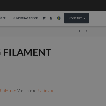
STER
KUNDBERÄTTELSER
KONTAKT
 FILAMENT
ltiMaker
Varumärke:
Ultimaker