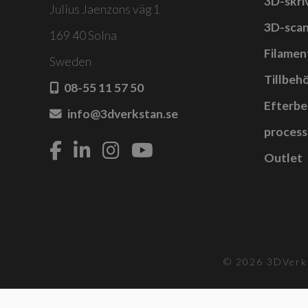
3D-skri
Julius Jaenzons väg 1
3D-sca
169 40 Solna
Filamen
Sweden
Tillbehö
08-55 11 57 50
Efterbe
info@3dverkstan.se
process
Outlet
© 2026 3DVerks