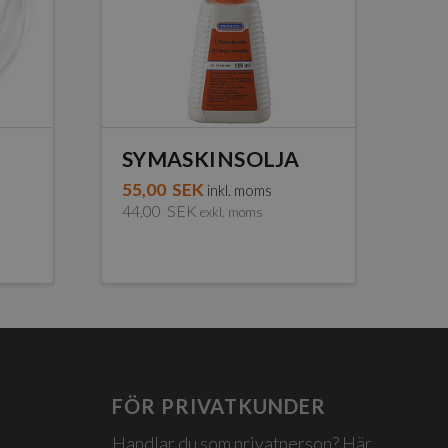
SYMASKINSOLJA
55,00
SEK
inkl. moms
44,00
SEK
exkl. moms
FÖR PRIVATKUNDER
Handlar du som privatperson? Här