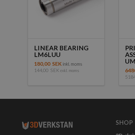
LINEAR BEARING
PR
LM6LUU
AS
UM
180,00
SEK
inkl. moms
144,00
SEK
648
exkl. moms
518
SHOP