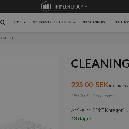
SHOP
3D-SKRIVARE / MASKINER
3D-SCANNERS
3D-TJÄN
LAMENT
CLEANING
225,00
SEK
inkl. moms
180,00
SEK
exkl. moms
Artikelnr:
2297
Kategori:
U
18 i lager