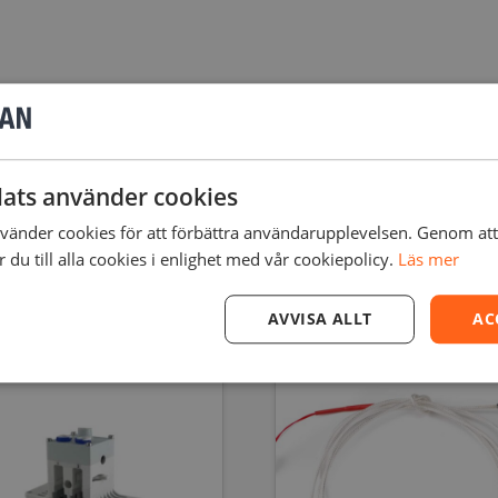
ngöring av framförallt print cores till Ultimaker 3 och för att
print cores med så kallade ”cold pulls”.
ats använder cookies
änder cookies för att förbättra användarupplevelsen. Genom at
du till alla cookies i enlighet med vår cookiepolicy.
Läs mer
r
AVVISA ALLT
AC