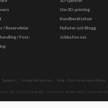
vare
3D-tjänster
nners
Om 3D-printing
t
Kundberättelser
r / Reservdelar
Nyheter och Blogg
handling / Post-
Jobba hos oss
ing
Support
Integritetspolicy
Köp- Och Leveransvillkor
tan AB (Priserna gäller exklusive moms med reservation 