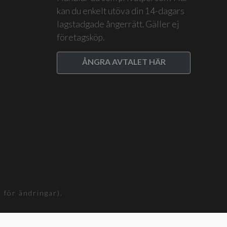
kan du enkelt utöva din 14-dagars
lagstadgade ångerrätt. Gäller ej
företagsköp.
ÅNGRA AVTALET HÄR
för ändringar).