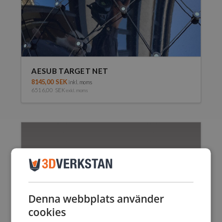
AESUB TARGET NET
8145,00
SEK
inkl. moms
6516,00
SEK
exkl. moms
Denna webbplats använder
cookies