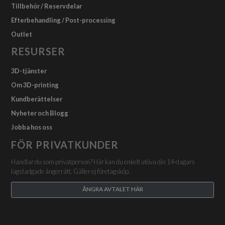
Tillbehör / Reservdelar
Efterbehandling / Post-processing
Outlet
RESURSER
3D-tjänster
Om 3D-printing
Kundberättelser
Nyheter och Blogg
Jobba hos oss
FÖR PRIVATKUNDER
Handlar du som privatperson? Här kan du enkelt utöva din 14-dagars
lagstadgade ångerrätt. Gäller ej företagsköp.
ÅNGRA AVTALET HÄR