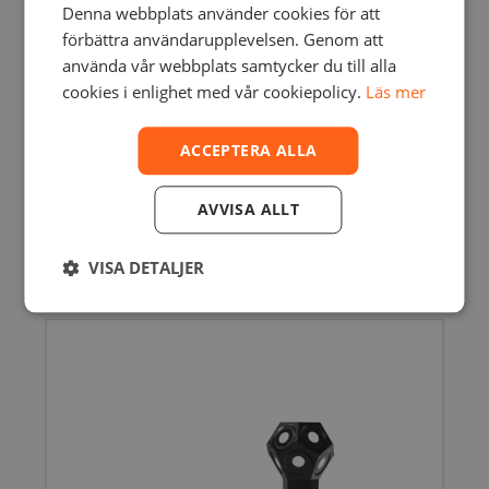
Denna webbplats använder cookies för att
förbättra användarupplevelsen. Genom att
använda vår webbplats samtycker du till alla
cookies i enlighet med vår cookiepolicy.
Läs mer
ACCEPTERA ALLA
ARTEC RAY II- 3D SCANNER
AVVISA ALLT
817440,00
SEK
inkl. moms
653952,00
SEK
exkl. moms
VISA DETALJER