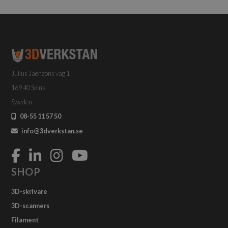
Julius Jaenzons väg 1
169 40 Solna
Sweden
08-55 11 57 50
info@3dverkstan.se
SHOP
3D-skrivare
3D-scanners
Filament