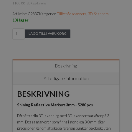
1100,00
SEK
exkl. moms
Artikelnr:
C9837
Kategorier:
Tillbehör scanners
,
3D-Scanners
10 i lager
Shining
LÄGG TILL I VARUKORG
Reflective
Markers
3mm
-
5280
Beskrivning
pcs
mängd
Ytterligare information
BESKRIVNING
Shining Reflective Markers 3mm – 5280 pcs
Förbättra din 3D-skanning med 3D-skannermarkörer på 3
mm. Dessa markörer, som finns i storleken 3,0 mm, ökar
precisionen genom att skapa referenspunkter på objekt utan