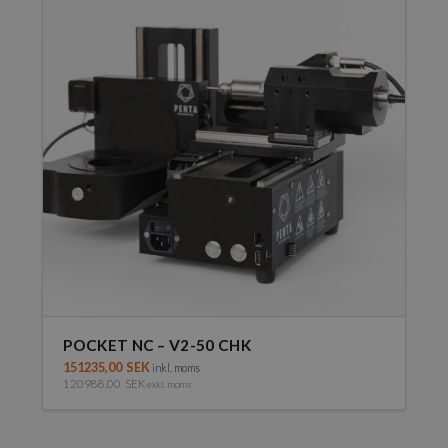
POCKET NC – V2-50 CHK
151235,00
SEK
inkl. moms
120988,00
SEK
exkl. moms