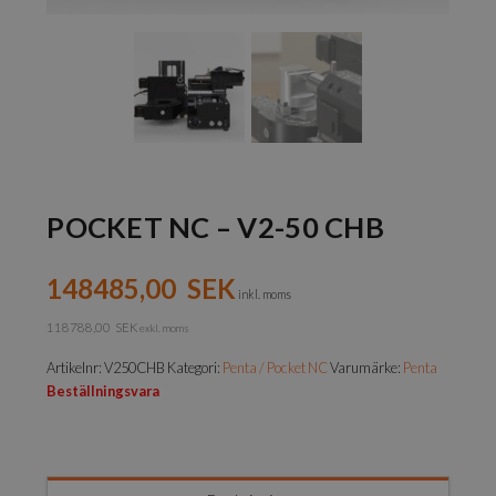
POCKET NC – V2-50 CHB
148485,00
SEK
inkl. moms
118788,00
SEK
exkl. moms
Artikelnr:
V250CHB
Kategori:
Penta / Pocket NC
Varumärke:
Penta
Beställningsvara