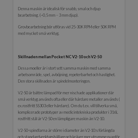
Denna maskin är idealisk för snabb, smal och djup
bearbetning. (~0,5 mm – 3 mm djup).
Grovbearbetning bör utföras vid 25-30K RPM eller 50K RPM
med mycket små verktyg.
Skillnaden mellan Pocket NC V2-10 och V2-50
Dessa moeller är i stort sett samma maskin med samma
arbetsområde, spel, avböjning, repeterbarhet och hastighet.
Den stora skillnaden är spindelmonteringen.
V2-50 är bättre lämpad för mer nischade applikationer där
små verktyg används ofta eller där hårdare metaller används (
ex.rostfritt SS303 eller hårdare). Om du t.ex. vill tillverka små,
komplicerade prototyper av medicintekniska produkter i 316L
rostfritt stål är V2-50 en lämpligare maskin än V2-10.
V2-50-spindlarna är större i diameter än V2-10:s förlängda
och standardverktygshållare och kräver mer utrymme ovanför