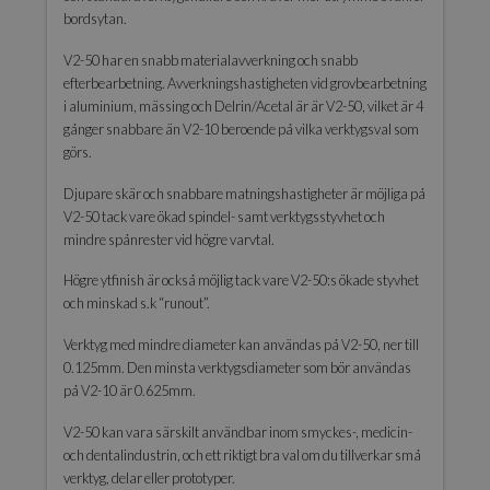
bordsytan.
V2-50 har en snabb materialavverkning och snabb
efterbearbetning. Avverkningshastigheten vid grovbearbetning
i aluminium, mässing och Delrin/Acetal är är V2-50, vilket är 4
gånger snabbare än V2-10 beroende på vilka verktygsval som
görs.
Djupare skär och snabbare matningshastigheter är möjliga på
V2-50 tack vare ökad spindel- samt verktygsstyvhet och
mindre spånrester vid högre varvtal.
Högre ytfinish är också möjlig tack vare V2-50:s ökade styvhet
och minskad s.k “runout”.
Verktyg med mindre diameter kan användas på V2-50, ner till
0.125mm. Den minsta verktygsdiameter som bör användas
på V2-10 är 0.625mm.
V2-50 kan vara särskilt användbar inom smyckes-, medicin-
och dentalindustrin, och ett riktigt bra val om du tillverkar små
verktyg, delar eller prototyper.