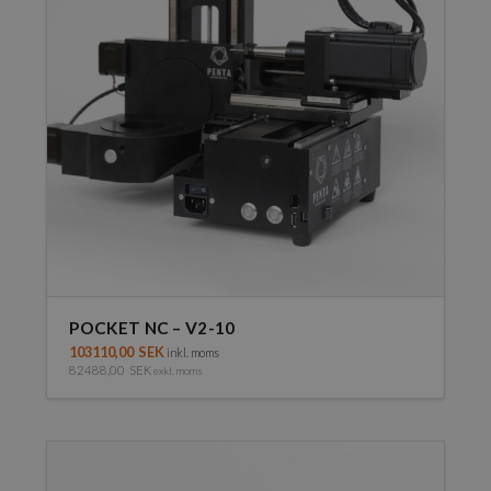
POCKET NC – V2-10
103110,00
SEK
inkl. moms
82488,00
SEK
exkl. moms