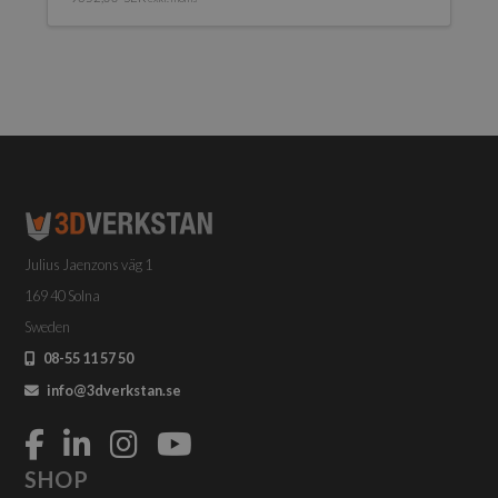
Julius Jaenzons väg 1
169 40 Solna
Sweden
08-55 11 57 50
info@3dverkstan.se
SHOP