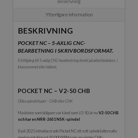
Beskrivning
Ytterligare information
BESKRIVNING
POCKET NC – 5-AXLIG CNC-
BEARBETNING I SKRIVBORDSFORMAT.
Få tillgång till 5-axlig CNC-bearbetning direkt på arbetsbänken, i
klassrummet eller labbet.
POCKET NC – V2-50 CHB
Olika spindeltyper – CHB eller CHK
Maskinen som tidigare var känd som V2-50 är nu
V2-50 CHB
och har en NRR-2651 NSK-spindel
(I juli 2021 introducerade Pocket NC ett nytt spindelalternativ
med en rotation på 50.000 RPM som använder CHK-