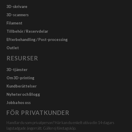
3D-skrivare
3D-scanners
Filament
Tillbehör / Reservdelar
Efterbehandling / Post-processing
Outlet
RESURSER
3D-tjänster
Om 3D-printing
Kundberättelser
Nyheter och Blogg
Jobba hos oss
FÖR PRIVATKUNDER
Handlar du som privatperson? Här kan du enkelt utöva din 14-dagars
lagstadgade ångerrätt. Gäller ej företagsköp.