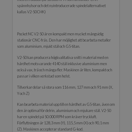
spännhylsor och det nyintroducerade spindelalternativet
kallas V2-50CHK)
Pocket NC V2-50 är en kompakt men mycket mångsidig
stationär CNC-fräs. Den har möjlighet att bearbeta metaller
som aluminium, mjukt stål och G5-titan.
V2-50 kan producera högkvalitativa snitt i material med en
hårdhet motsvarande 4140 stål inklusive aluminium men
också vax, trä och många fler. Maskinen är liten, kompakt och
passar i vilken verkstad som helst.
Tillverkar delar så stora som 116 mm, 127 mm och 91 mm (X,
Y och Z)
Kan bearbeta material upp till en hårdhet av G5-titan, även om
den är optimal för delrin, aluminium och mjukare stål. V2-50
har en spindel på 50.000 RPM som kräver tryckluft.
Förflyttningen är 128,3 mm (Y), 115,5 mm (X) och 90,1 mm
(Z). Maskinen accepterar standard G-kod.