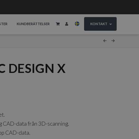
STER
KUNDBERÄTTELSER
KONTAKT
 DESIGN X
t.
lig CAD-data från 3D-scanning.
upp CAD-data.