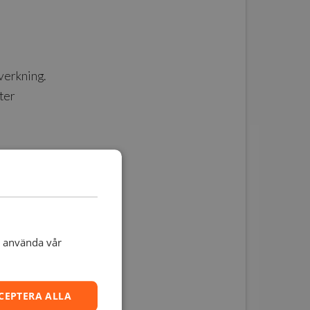
lverkning.
ter
t använda vår
deller.
CEPTERA ALLA