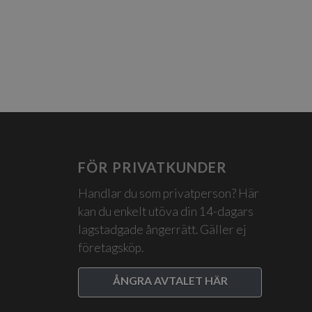
FÖR PRIVATKUNDER
Handlar du som privatperson? Här
kan du enkelt utöva din 14-dagars
lagstadgade ångerrätt. Gäller ej
företagsköp.
ÅNGRA AVTALET HÄR