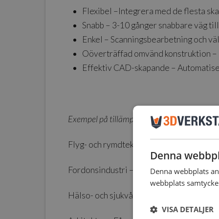
Flexibel –
Integrera med de flesta ska
Snabb –
3-10 gånger snabbare väg til
Enkel –
Scanningsbearbetning och väl
Oöverträffad omvänd konstruktion –
Effektiv CAD-skapande –
Automatise
Exempel på tillämpningsindustrier:
Flyg- och rymdteknik – Återskapa blad oc
Denna webbpl
Fordonsindustri – Samla in monteringsda
Denna webbplats anv
webbplats samtycker 
Hälso- och sjukvård – Registrera patient
VISA DETALJER