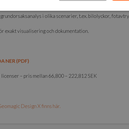
oniska detaljer för restaurering.
grundorsaksanalys i olika scenarier, t.ex. bilolyckor, fotavtry
ör exakt visualisering och dokumentation.
A NER (PDF)
r licenser – pris mellan 66,800 – 222,812 SEK
omagic Design X finns här.