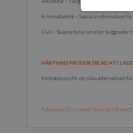
Arkitektur – Fånga in invecklade arkitekt
Kriminalteknik – Samla in information för 
Civil – Skanna hela rum eller byggnader f
HÄR FINNS PRODUKTBLAD ATT LADD
Kontakta oss för de olika alternativen fö
Paket med 3D-scanner Einscan HX med Ge