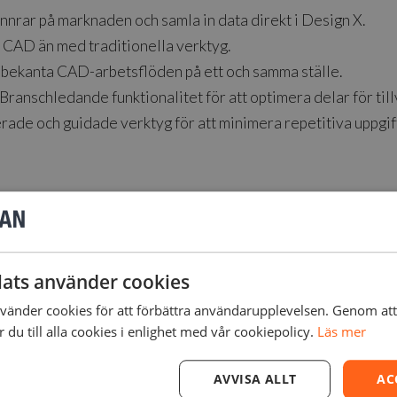
nnrar på marknaden och samla in data direkt i Design X.
l CAD än med traditionella verktyg.
bekanta CAD-arbetsflöden på ett och samma ställe.
Branschledande funktionalitet för att optimera delar för til
rade och guidade verktyg för att minimera repetitiva uppgif
h blisks med dedikerade verktyg för bladgeometri.
ats använder cookies
ta för att bygga ersättningskomponenter.
änder cookies för att förbättra användarupplevelsen. Genom at
du till alla cookies i enlighet med vår cookiepolicy.
Läs mer
data för att modellera direkt av 3D-scannade anatomiska mo
AVVISA ALLT
AC