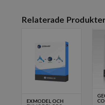
Relaterade Produkte
GE
CO
EXMODEL OCH