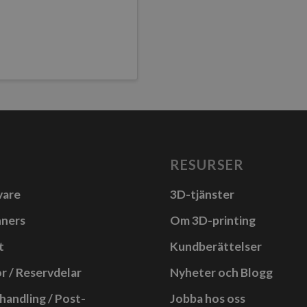
RESURSER
vare
3D-tjänster
nners
Om 3D-printing
t
Kundberättelser
r / Reservdelar
Nyheter och Blogg
handling / Post-
Jobba hos oss