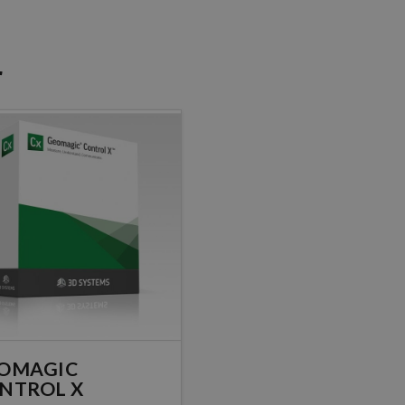
r
OMAGIC
NTROL X