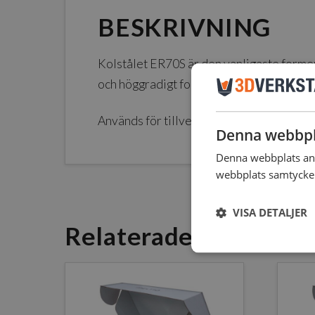
BESKRIVNING
Kolstålet ER70S är den vanligaste formen
och höggradigt formbar. Kolstål har ocks
Används för tillverkning av maskindelar, 
Denna webbpl
Denna webbplats anv
webbplats samtycker 
VISA DETALJER
Relaterade Produkte