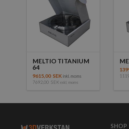
MELTIO TITANIUM
ME
64
139
9615,00
SEK
111
inkl. moms
7692,00
SEK
exkl. moms
SHOP