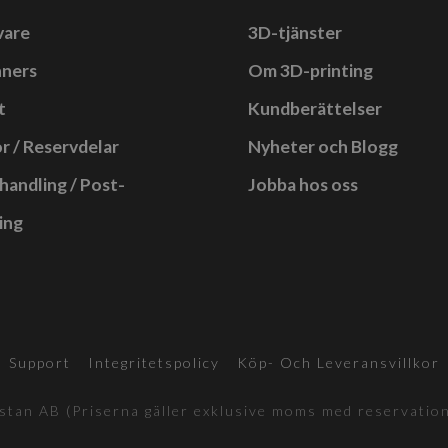
vare
3D-tjänster
nners
Om 3D-printing
t
Kundberättelser
r / Reservdelar
Nyheter och Blogg
handling / Post-
Jobba hos oss
ing
Support
Integritetspolicy
Köp- Och Leveransvillkor
tan AB (Priserna gäller exklusive moms med reservation 