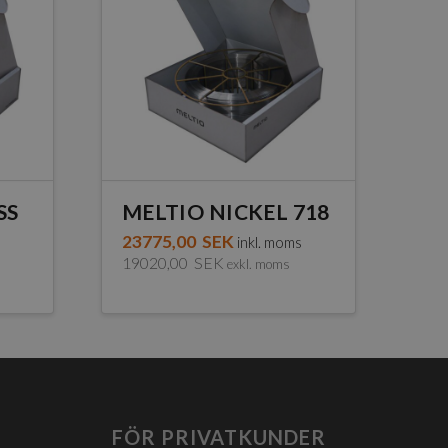
SS
MELTIO NICKEL 718
23775,00
SEK
inkl. moms
19020,00
SEK
exkl. moms
FÖR PRIVATKUNDER