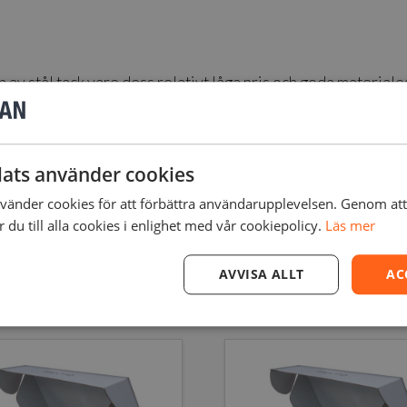
 av stål tack vare dess relativt låga pris och goda material
å oöverträffad svetsbarhet och bearbetbarhet.
verktyg och prototyper för maskiner, bilindustrin, pipelines 
ats använder cookies
änder cookies för att förbättra användarupplevelsen. Genom at
du till alla cookies i enlighet med vår cookiepolicy.
Läs mer
AVVISA ALLT
AC
r