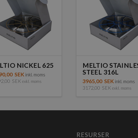
LTIO NICKEL 625
MELTIO STAINLE
STEEL 316L
90,00
SEK
inkl. moms
92,00
SEK
3965,00
SEK
exkl. moms
inkl. moms
3172,00
SEK
exkl. moms
RESURSER