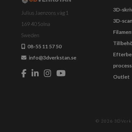
3D-skri
Julius Jaenzons väg 1
3D-sca
169 40 Solna
Filamen
Sweden
Tillbehö
08-55 11 57 50
Efterbe
info@3dverkstan.se
process
Outlet
© 2026 3DVerks