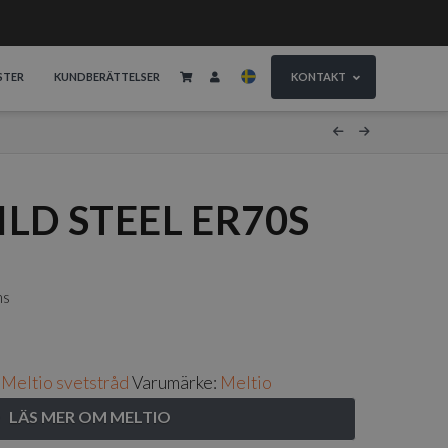
STER
KUNDBERÄTTELSER
KONTAKT
LD STEEL ER70S
ms
:
Meltio svetstråd
Varumärke:
Meltio
LÄS MER OM MELTIO