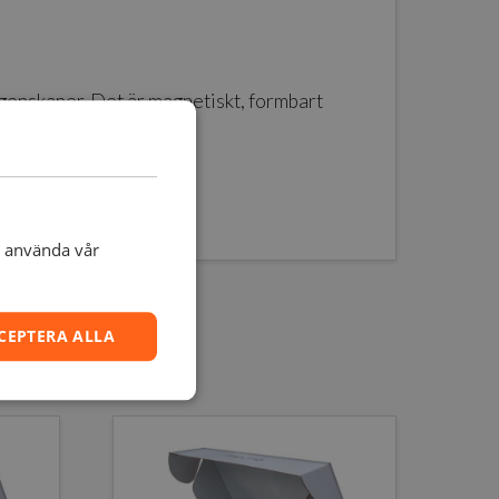
egenskaper. Det är magnetiskt, formbart
och ramar.
t använda vår
CEPTERA ALLA