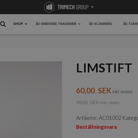
SHOP
3D-SKRIVARE / MASKINER
3D-SCANNERS
3D-TJÄN
LIMSTIFT
60,00
SEK
inkl. moms
48,00
SEK
exkl. moms
Artikelnr:
AC01002
Katego
Beställningsvara