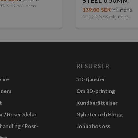
STEEL 0.50MM
,00
SEK
exkl. moms
139,00
SEK
inkl. moms
111,20
SEK
exkl. moms
RESURSER
vare
3D-tjänster
nners
Om 3D-printing
t
Kundberättelser
r / Reservdelar
Nyheter och Blogg
handling / Post-
Jobba hos oss
ing