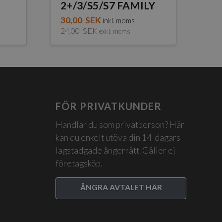
2+/3/S5/S7 FAMILY
30,00
SEK
inkl. moms
24,00
SEK
exkl. moms
FÖR PRIVATKUNDER
Handlar du som privatperson? Här
kan du enkelt utöva din 14-dagars
lagstadgade ångerrätt. Gäller ej
företagsköp.
ÅNGRA AVTALET HÄR