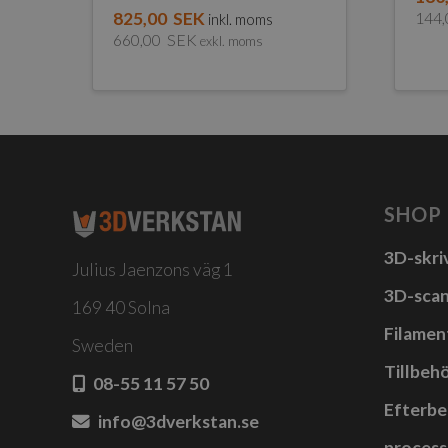
825,00
SEK
144
inkl. moms
660,00
SEK
exkl. moms
SHOP
3D-skri
Julius Jaenzons väg 1
3D-sca
169 40 Solna
Filamen
Sweden
Tillbehö
08-55 11 57 50
Efterbe
info@3dverkstan.se
process