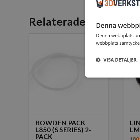
Relaterade Produkte
Denna webbpl
Denna webbplats anv
webbplats samtycker 
VISA DETALJER
BOWDEN PACK
LI
L850 (S SERIES) 2-
LM
PACK
180