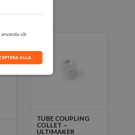
t använda vår
CEPTERA ALLA
TUBE COUPLING
COLLET –
ULTIMAKER