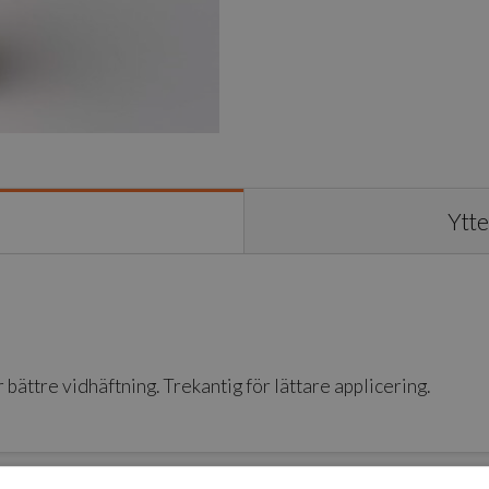
Ytte
 bättre vidhäftning. Trekantig för lättare applicering.