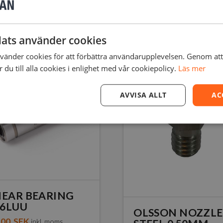
r
ats använder cookies
änder cookies för att förbättra användarupplevelsen. Genom at
du till alla cookies i enlighet med vår cookiepolicy.
Läs mer
AVVISA ALLT
AC
NEAR BEARING
6LUU
OLSSON NOZZLE
,00
SEK
inkl. moms