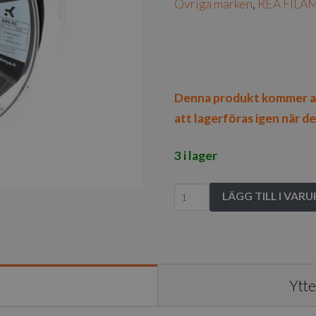
Övriga märken
,
REA FILA
Denna produkt kommer at
att lagerföras igen när de
3 i lager
Kimya
LÄGG TILL I VAR
ABS-
EC
black
1.75mm
Ytte
500g
mängd