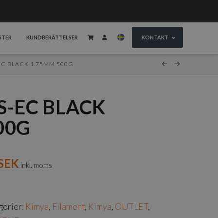
STER
KUNDBERÄTTELSER
KONTAKT
EC BLACK 1.75MM 500G
S-EC BLACK
00G
SEK
inkl. moms
gorier:
Kimya
,
Filament
,
Kimya
,
OUTLET
,