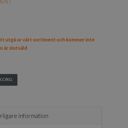
MENT
t utgå ur vårt sortiment och kommer inte
n är slutsåld
UKORG
rligare information