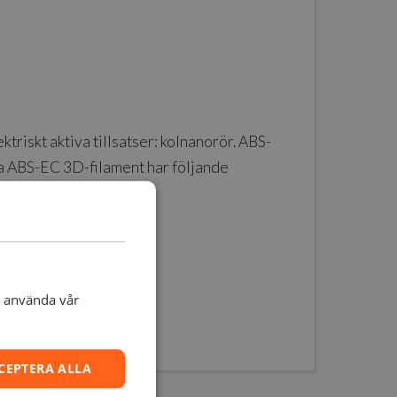
ktriskt aktiva tillsatser: kolnanorör. ABS-
ya ABS-EC 3D-filament har följande
t använda vår
CEPTERA ALLA