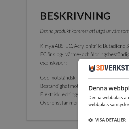
BESKRIVNING
Denna produkt kommer att utgå ur vårt sorti
Kimya ABS-EC, Acrylonitrile Butadiene 
EC är slag-, värme- och åldringsbeständi
egenskaper:
God motståndskraft mot slag och stötar
Beständighet mot höga temperaturer
Denna webbpl
Elektrisk ledningsförmåga
Denna webbplats anv
Överensstämmer med REACH-standard
webbplats samtycker 
VISA DETALJER