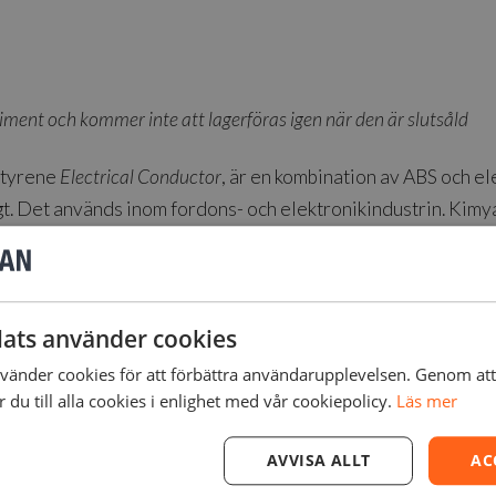
ment och kommer inte att lagerföras igen när den är slutsåld
Styrene
Electrical Conductor
, är en kombination av ABS och ele
gt. Det används inom fordons- och elektronikindustrin. Kim
ats använder cookies
änder cookies för att förbättra användarupplevelsen. Genom at
en
du till alla cookies i enlighet med vår cookiepolicy.
Läs mer
AVVISA ALLT
AC