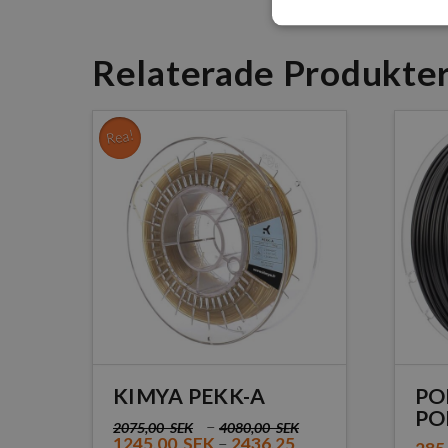
Relaterade Produkte
Rea!
KIMYA PEKK-A
PO
PO
–
2075,00
SEK
4080,00
SEK
1245,00
SEK
–
2436,25