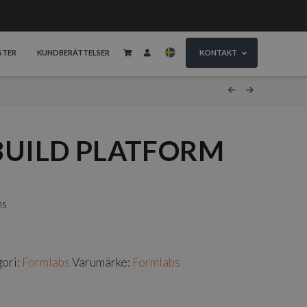
STER
KUNDBERÄTTELSER
KONTAKT
BUILD PLATFORM
ms
ori:
Formlabs
Varumärke:
Formlabs