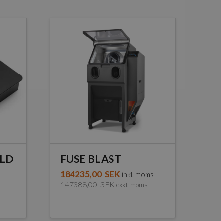
ILD
FUSE BLAST
184235,00
SEK
inkl. moms
147388,00
SEK
exkl. moms