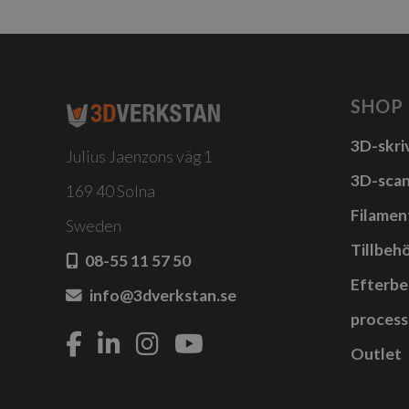
SHOP
3D-skri
Julius Jaenzons väg 1
3D-sca
169 40 Solna
Filamen
Sweden
Tillbehö
08-55 11 57 50
Efterbe
info@3dverkstan.se
process
Outlet