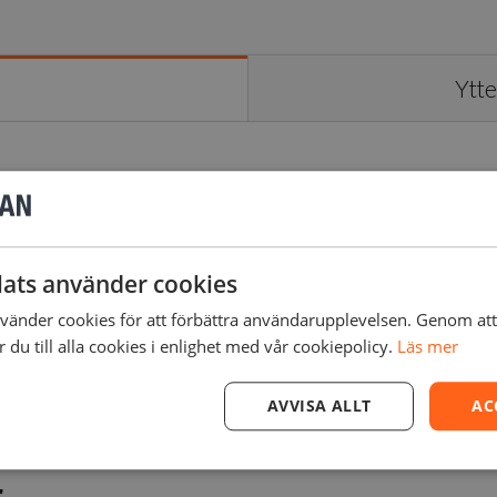
Ytte
ats använder cookies
tt ha för att snabbt starta upp en ny utskrift under tiden so
änder cookies för att förbättra användarupplevelsen. Genom at
du till alla cookies i enlighet med vår cookiepolicy.
Läs mer
AVVISA ALLT
AC
r