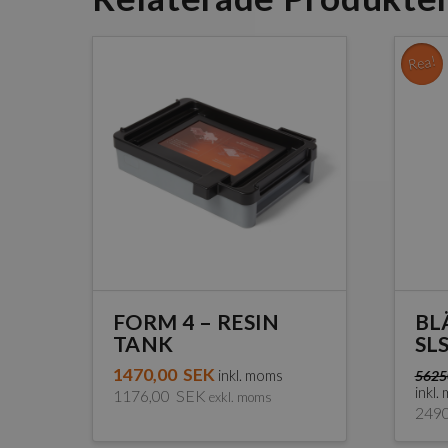
Rea!
FORM 4 – RESIN
BL
TANK
SL
1470,00
SEK
inkl. moms
5625
inkl.
1176,00
SEK
exkl. moms
249