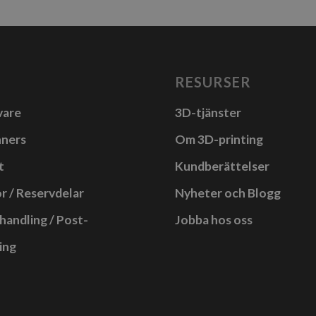
RESURSER
vare
3D-tjänster
nners
Om 3D-printing
t
Kundberättelser
r / Reservdelar
Nyheter och Blogg
handling / Post-
Jobba hos oss
ing