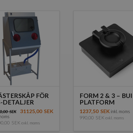
ÄSTERSKÅP FÖR
FORM 2 & 3 – BU
S-DETALJER
PLATFORM
31125,00
SEK
1237,50
SEK
0,00
SEK
inkl. moms
 moms
990,00
SEK
exkl. moms
00,00
SEK
exkl. moms