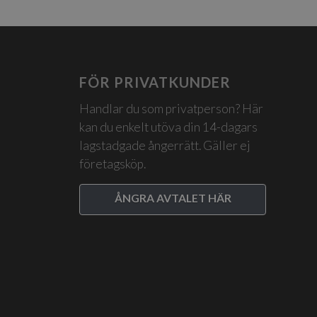
FÖR PRIVATKUNDER
Handlar du som privatperson? Här
kan du enkelt utöva din 14-dagars
lagstadgade ångerrätt. Gäller ej
företagsköp.
ÅNGRA AVTALET HÄR