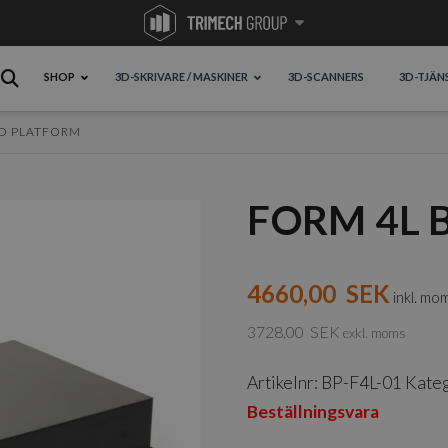
SHOP
3D-SKRIVARE / MASKINER
3D-SCANNERS
3D-TJÄN
LD PLATFORM
FORM 4L 
4660,00
SEK
inkl. mo
3728,00
SEK
exkl. moms
Artikelnr:
BP-F4L-01
Kateg
Beställningsvara