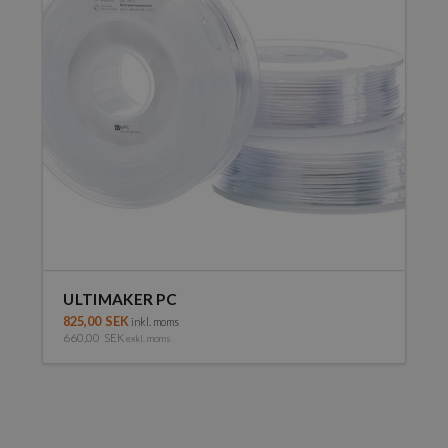
olika
alternativen
kan
väljas
på
produktsidan
ULTIMAKER PC
825,00
SEK
inkl. moms
660,00
SEK
exkl. moms
Den
här
produkten
har
flera