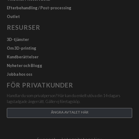
Efterbehandling / Post-processing
Outlet
RESURSER
3D-tjänster
Om 3D-printing
Kundberättelser
Nyheter och Blogg
Jobba hos oss
FÖR PRIVATKUNDER
Handlar du som privatperson? Här kan du enkelt utöva din 14-dagars
lagstadgade ångerrätt. Gäller ej företagsköp.
ÅNGRA AVTALET HÄR