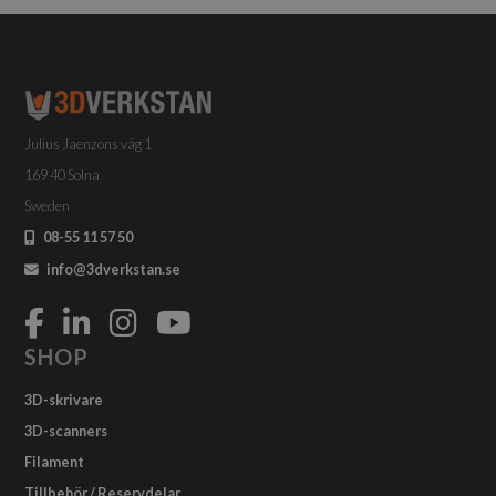
varianter.
De
olika
alternativen
kan
väljas
Julius Jaenzons väg 1
på
produktsidan
169 40 Solna
Sweden
08-55 11 57 50
info@3dverkstan.se
SHOP
3D-skrivare
3D-scanners
Filament
Tillbehör / Reservdelar