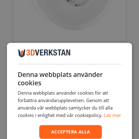
ULTIMAKER CPE+
825,00
SEK
inkl. moms
660,00
SEK
exkl. moms
Den
här
Denna webbplats använder
produkten
cookies
har
Rea!
flera
Denna webbplats använder cookies för att
varianter.
förbättra användarupplevelsen. Genom att
De
använda vår webbplats samtycker du till alla
olika
cookies i enlighet med vår cookiepolicy.
Läs mer
alternativen
kan
väljas
ACCEPTERA ALLA
på