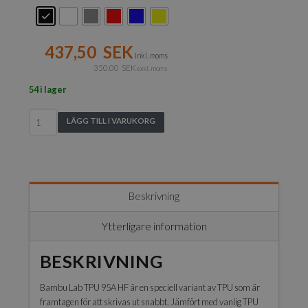
437,50
SEK
inkl. moms
350,00
SEK
exkl. moms
54 i lager
Bambu
LÄGG TILL I VARUKORG
Lab
-
TPU
95A
HF
Beskrivning
with
Spool
Ytterligare information
-
1kg
BESKRIVNING
mängd
Bambu Lab TPU 95A HF är en speciell variant av TPU som är
framtagen för att skrivas ut snabbt. Jämfört med vanlig TPU