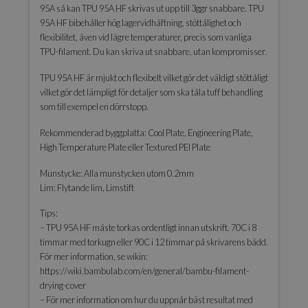
95A så kan TPU 95A HF skrivas ut upp till 3ggr snabbare. TPU
95A HF bibehåller hög lagervidhäftning, stöttålighet och
flexibilitet, även vid lägre temperaturer, precis som vanliga
TPU-filament. Du kan skriva ut snabbare, utan kompromisser.
TPU 95A HF är mjukt och flexibelt vilket gör det väldigt stöttåligt
vilket gör det lämpligt för detaljer som ska tåla tuff behandling
som till exempel en dörrstopp.
Rekommenderad byggplatta: Cool Plate, Engineering Plate,
High Temperature Plate eller Textured PEI Plate
Munstycke: Alla munstycken utom 0.2mm
Lim: Flytande lim, Limstift
Tips:
– TPU 95A HF måste torkas ordentligt innan utskrift. 70C i 8
timmar med torkugn eller 90C i 12 timmar på skrivarens bädd.
För mer information, se wikin:
https://wiki.bambulab.com/en/general/bambu-filament-
drying-cover
– För mer information om hur du uppnår bäst resultat med