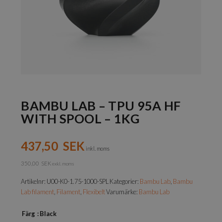
BAMBU LAB – TPU 95A HF
WITH SPOOL – 1KG
437,50
SEK
inkl. moms
350,00
SEK
exkl. moms
Artikelnr:
U00-K0-1.75-1000-SPL
Kategorier:
Bambu Lab
,
Bambu
Lab filament
,
Filament
,
Flexibelt
Varumärke:
Bambu Lab
Färg
: Black