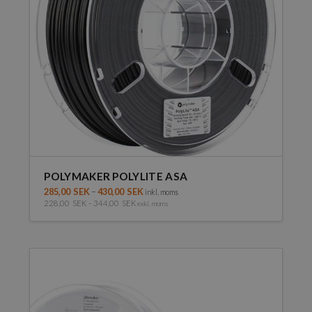
kan
väljas
på
produktsidan
POLYMAKER POLYLITE ASA
285,00
SEK
–
430,00
SEK
inkl. moms
228,00
SEK
–
344,00
SEK
exkl. moms
Den
här
produkten
har
flera
varianter.
De