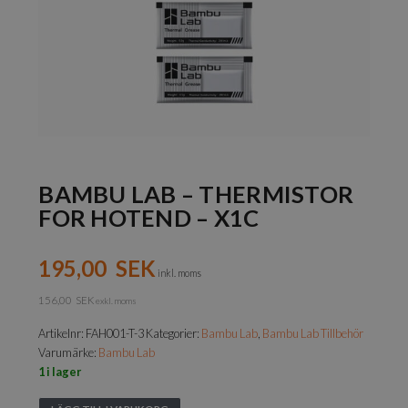
BAMBU LAB – THERMISTOR
FOR HOTEND – X1C
195,00
SEK
inkl. moms
156,00
SEK
exkl. moms
Artikelnr:
FAH001-T-3
Kategorier:
Bambu Lab
,
Bambu Lab Tillbehör
Varumärke:
Bambu Lab
1 i lager