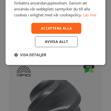
förbättra användarupplevelsen. Genom att
använda vår webbplats samtycker du till alla
cookies i enlighet med vår cookiepolicy.
Läs mer
ACCEPTERA ALLA
BAMBU LAB PC WITH SPOOL – 1 KG / 1.75
MM
535,00
SEK
inkl. moms
AVVISA ALLT
428,00
SEK
exkl. moms
Den
här
VISA DETALJER
produkten
har
flera
varianter.
De
olika
alternativen
kan
väljas
på
produktsidan