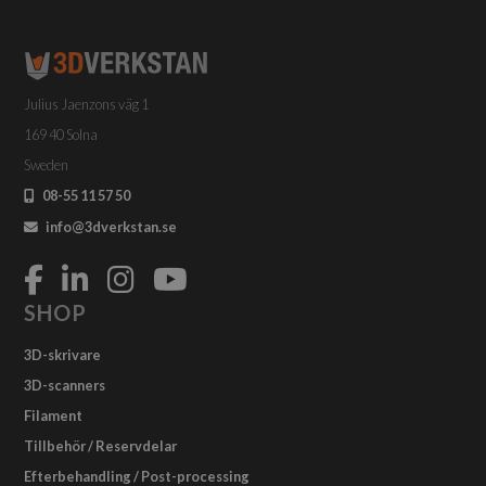
olika
alternativen
kan
väljas
Julius Jaenzons väg 1
på
produktsidan
169 40 Solna
Sweden
08-55 11 57 50
info@3dverkstan.se
SHOP
3D-skrivare
3D-scanners
Filament
Tillbehör / Reservdelar
Efterbehandling / Post-processing