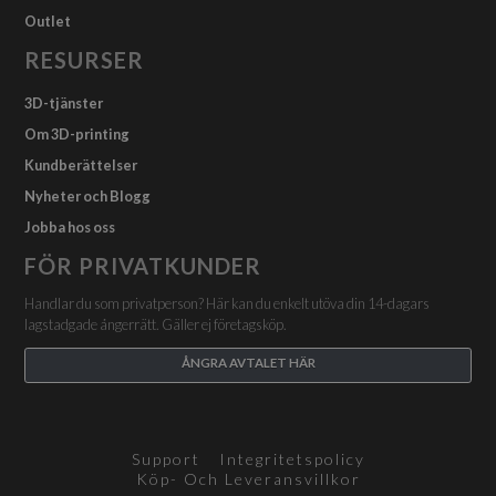
Outlet
RESURSER
3D-tjänster
Om 3D-printing
Kundberättelser
Nyheter och Blogg
Jobba hos oss
FÖR PRIVATKUNDER
Handlar du som privatperson? Här kan du enkelt utöva din 14-dagars
lagstadgade ångerrätt. Gäller ej företagsköp.
ÅNGRA AVTALET HÄR
Support
Integritetspolicy
Köp- Och Leveransvillkor