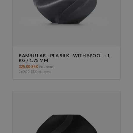
BAMBU LAB – PLA SILK+ WITH SPOOL – 1
KG / 1.75 MM
325,00
SEK
inkl. moms
260,00
SEK
exkl. moms
Den
här
produkten
har
flera
varianter.
De
olika
alternativen
kan