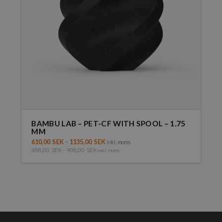
väljas
på
produktsidan
BAMBU LAB – PET-CF WITH SPOOL – 1.75
MM
610,00
SEK
–
1135,00
SEK
inkl. moms
488,00
SEK
–
908,00
SEK
exkl. moms
Den
här
produkten
har
flera
varianter.
De