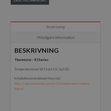
LÄGG TILL I VARUKORG
Bambu
Lab
-
Thermistor
for
Beskrivning
hotend
-
Ytterligare information
X1C
mängd
BESKRIVNING
Thermistor – X1 Series
Temperatursensor till X1 och X1C (ej X1E)
Installationsinstruktioner finns här:
https://wiki.bambulab.com/en/x1/maintenance/replace-
hotend