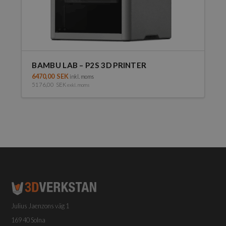
BAMBU LAB – P2S 3D PRINTER
6470,00
SEK
inkl. moms
5176,00
SEK
exkl. moms
Julius Jaenzons väg 1
169 40 Solna