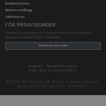
Kundberättelser
Nyheter och Blogg
Jobba hos oss
FÖR PRIVATKUNDER
Handlar du som privatperson? Här kan du enkelt utöva din 14-dagars
lagstadgade ångerrätt. Gäller ej företagsköp.
ÅNGRA AVTALET HÄR
Support
Integritetspolicy
Köp- Och Leveransvillkor
© 2026 3DVerkstan AB (Priserna gäller exklusive
moms med reservation för ändringar).