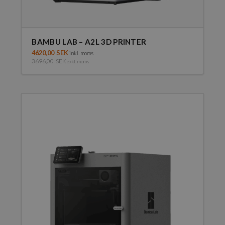
BAMBU LAB – A2L 3D PRINTER
4620,00
SEK
inkl. moms
3696,00
SEK
exkl. moms