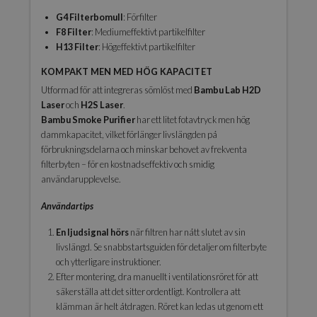
G4 Filterbomull
: Förfilter
F8 Filter
: Mediumeffektivt partikelfilter
H13 Filter
: Högeffektivt partikelfilter
KOMPAKT MEN MED HÖG KAPACITET
Utformad för att integreras sömlöst med
Bambu Lab H2D
Laser
och
H2S Laser
.
Bambu Smoke Purifier
har ett litet fotavtryck men hög
dammkapacitet, vilket förlänger livslängden på
förbrukningsdelarna och minskar behovet av frekventa
filterbyten – för en kostnadseffektiv och smidig
användarupplevelse.
Användartips
En ljudsignal hörs
när filtren har nått slutet av sin
livslängd. Se snabbstartsguiden för detaljer om filterbyte
och ytterligare instruktioner.
Efter montering, dra manuellt i ventilationsröret för att
säkerställa att det sitter ordentligt. Kontrollera att
klämman är helt åtdragen. Röret kan ledas ut genom ett