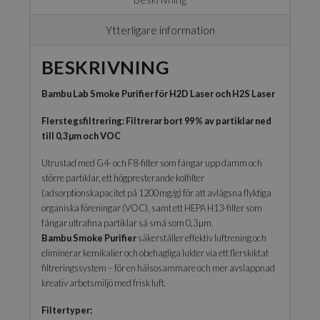
Ytterligare information
BESKRIVNING
Bambu Lab Smoke Purifier för H2D Laser och H2S Laser
Flerstegsfiltrering: Filtrerar bort 99 % av partiklar ned
till 0,3 µm och VOC
Utrustad med G4- och F8-filter som fångar upp damm och
större partiklar, ett högpresterande kolfilter
(adsorptionskapacitet på 1200 mg/g) för att avlägsna flyktiga
organiska föreningar (VOC), samt ett HEPA H13-filter som
fångar ultrafina partiklar så små som 0,3 µm.
Bambu Smoke Purifier
säkerställer effektiv luftrening och
eliminerar kemikalier och obehagliga lukter via ett flerskiktat
filtreringssystem – för en hälsosammare och mer avslappnad
kreativ arbetsmiljö med frisk luft.
Filtertyper: