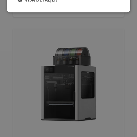
10595,00
SEK
inkl. moms
8476,00
SEK
exkl. moms