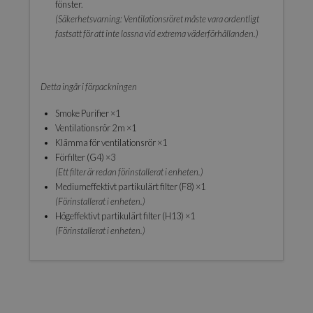
fönster.
(Säkerhetsvarning: Ventilationsröret måste vara ordentligt
fastsatt för att inte lossna vid extrema väderförhållanden.)
Detta ingår i förpackningen
Smoke Purifier ×1
Ventilationsrör 2 m ×1
Klämma för ventilationsrör ×1
Förfilter (G4) ×3
(Ett filter är redan förinstallerat i enheten.)
Mediumeffektivt partikulärt filter (F8) ×1
(Förinstallerat i enheten.)
Högeffektivt partikulärt filter (H13) ×1
(Förinstallerat i enheten.)