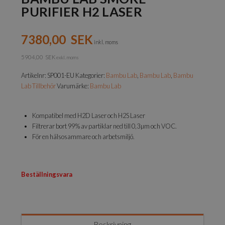
PURIFIER H2 LASER
7380,00
SEK
inkl. moms
5904,00
SEK
exkl. moms
Artikelnr:
SP001-EU
Kategorier:
Bambu Lab
,
Bambu Lab
,
Bambu
Lab Tillbehör
Varumärke:
Bambu Lab
Kompatibel med H2D Laser och H2S Laser
Filtrerar bort 99 % av partiklar ned till 0,3 µm och VOC.
För en hälsosammare och arbetsmiljö.
Beställningsvara
Beskrivning