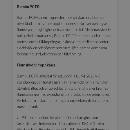
Bambu PC FR
Bambu PC FR är en högpresterande polykarbonat som är
utvecklad för krävande applikationer som kräver överlägset
flamskydd, slagtålighet och värmestabilitet. Med enastående
hållbarhet utmärker sig Bambu PC FR i ett brett spektrum av
professionella tillämpningar, inklusive industrikomponenter,
skyddshöljen och högtemperaturmiljöer inom sektorer som
fordonsindustri, elektronik och tillverkning.
Flamskydd i toppklass
Bambu PC FR är testat för att uppfylla UL 94-2023 V-0-
standarden, den högsta nivån av flamskydd för filament för
3D-utskrifter, och är utvecklat för att förhindra eller bromsa
flamspridning med exceptionella självsläckande egenskaper.
Perfekt för kritiska tillämpningar inom elektronik, fordons- och
maskinteknik.
UL 94 är en standard för plasters brandfarlighet som
fastställts av Underwriters Laboratories (USA). V-0 – den
högsta V-klassificeringen enligt UL 94 – innebär att flamman