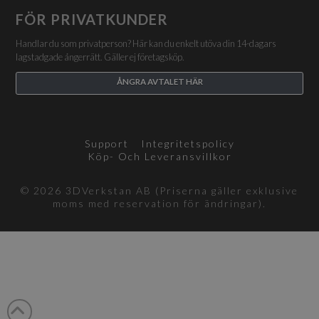
FÖR PRIVATKUNDER
Handlar du som privatperson? Här kan du enkelt utöva din 14-dagars
lagstadgade ångerrätt. Gäller ej företagsköp.
ÅNGRA AVTALET HÄR
Support
Integritetspolicy
Köp- Och Leveransvillkor
© 2026 3DVerkstan AB (Priserna gäller exklusive
moms med reservation för ändringar).