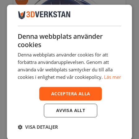
Denna webbplats använder
cookies
Denna webbplats använder cookies för att
förbättra användarupplevelsen. Genom att
använda vår webbplats samtycker du till alla
cookies i enlighet med vår cookiepolicy.
Läs mer
ACCEPTERA ALLA
AVVISA ALLT
KIMYA TPU-92A
248,75
SEK
inkl. moms
248,75
SEK
199,00
SEK
exkl. moms
VISA DETALJER
Den
här