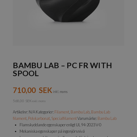
BAMBU LAB – PC FR WITH
SPOOL
710,00
SEK
inkl. moms
568,00
SEK
exkl. moms
Artikelnr:
N/A
Kategorier:
Filament
,
Bambu Lab
,
Bambu Lab
filament
,
Polykarbonat
,
Specialfilament
Varumärke:
Bambu Lab
Flamskyddande egenskaper enligt UL 94-2023 V-0
Mekaniska egenskaper på ingenjörsnivå