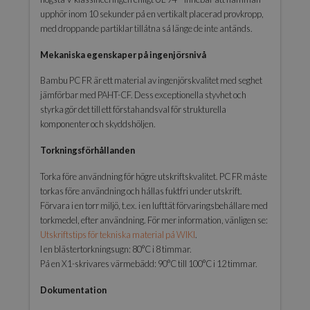
upphör inom 10 sekunder på en vertikalt placerad provkropp,
med droppande partiklar tillåtna så länge de inte antänds.
Mekaniska egenskaper på ingenjörsnivå
Bambu PC FR är ett material av ingenjörskvalitet med seghet
jämförbar med PAHT-CF. Dess exceptionella styvhet och
styrka gör det till ett förstahandsval för strukturella
komponenter och skyddshöljen.
Torkningsförhållanden
Torka före användning för högre utskriftskvalitet. PC FR måste
torkas före användning och hållas fuktfri under utskrift.
Förvara i en torr miljö, t.ex. i en lufttät förvaringsbehållare med
torkmedel, efter användning. För mer information, vänligen se:
Utskriftstips för tekniska material på WIKI
.
I en blästertorkningsugn: 80°C i 8 timmar.
På en X1-skrivares värmebädd: 90°C till 100°C i 12 timmar.
Dokumentation