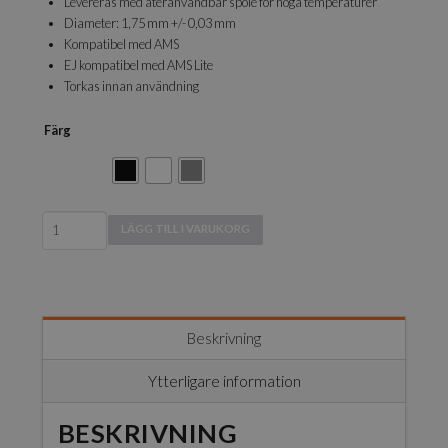
Levereras med återanvändbar spole för höga temperaturer
Diameter: 1,75 mm +/- 0,03 mm
Kompatibel med AMS
EJ kompatibel med AMS Lite
Torkas innan användning
Färg
Bambu
LÄGG TILL I VARUKORG
Lab
-
PC
FR
with
Beskrivning
Spool
mängd
Ytterligare information
BESKRIVNING