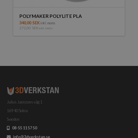
POLYMAKER POLYLITE PLA
340,00
SEK
inkl. moms
272,00
SEK
exkl. moms
Den
här
produkten
har
flera
varianter.
De
olika
alternativen
kan
väljas
Julius Jaenzons väg 1
på
produktsidan
169 40 Solna
Sweden
08-55 11 57 50
info@3dverkstan.se