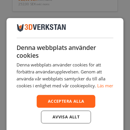
252,00
SEK
exkl. moms
Den
här
produkten
har
flera
varianter.
De
Denna webbplats använder
olika
cookies
alternativen
kan
Denna webbplats använder cookies för att
väljas
förbättra användarupplevelsen. Genom att
på
använda vår webbplats samtycker du till alla
produktsidan
cookies i enlighet med vår cookiepolicy.
Läs mer
ACCEPTERA ALLA
AVVISA ALLT