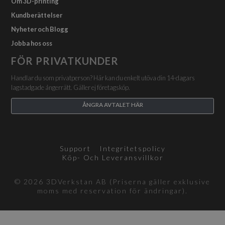
Om 3D-printing
Kundberättelser
Nyheter och Blogg
Jobba hos oss
FÖR PRIVATKUNDER
Handlar du som privatperson? Här kan du enkelt utöva din 14-dagars
lagstadgade ångerrätt. Gäller ej företagsköp.
ÅNGRA AVTALET HÄR
Support
Integritetspolicy
Köp- Och Leveransvillkor
© 2026 3DVerkstan AB (Priserna gäller exklusive
moms med reservation för ändringar).