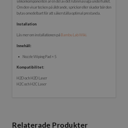
silikonkomponenten är en del av det rutinmässiga underhållet.
Om den visar tecken på åldrande, sprickor eller skador bör den
bytas omedelbart för att säkerställa optimal prestanda.
Installation
Läs mer om installationen på
Bambu Lab Wiki.
Innehåll:
Nozzle Wiping Pad × 5
Kompatibilitet:
H2D och H2D Laser
H2C och H2C Laser
Relaterade Produkter