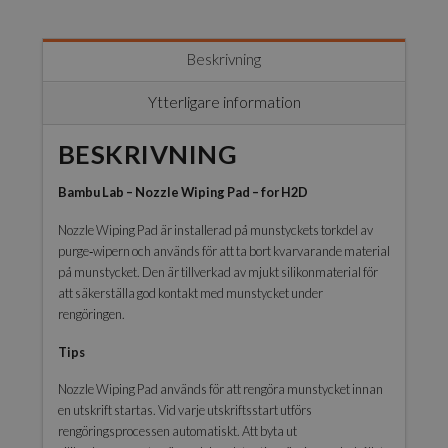
Beskrivning
Ytterligare information
BESKRIVNING
Bambu Lab – Nozzle Wiping Pad – for H2D
Nozzle Wiping Pad är installerad på munstyckets torkdel av
purge‑wipern och används för att ta bort kvarvarande material
på munstycket. Den är tillverkad av mjukt silikonmaterial för
att säkerställa god kontakt med munstycket under
rengöringen.
Tips
Nozzle Wiping Pad används för att rengöra munstycket innan
en utskrift startas. Vid varje utskriftsstart utförs
rengöringsprocessen automatiskt. Att byta ut