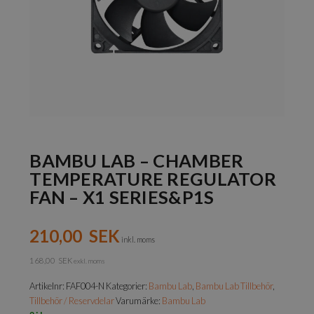
BAMBU LAB – CHAMBER
TEMPERATURE REGULATOR
FAN – X1 SERIES&P1S
210,00
SEK
inkl. moms
168,00
SEK
exkl. moms
Artikelnr:
FAF004-N
Kategorier:
Bambu Lab
,
Bambu Lab Tillbehör
,
Tillbehör / Reservdelar
Varumärke:
Bambu Lab