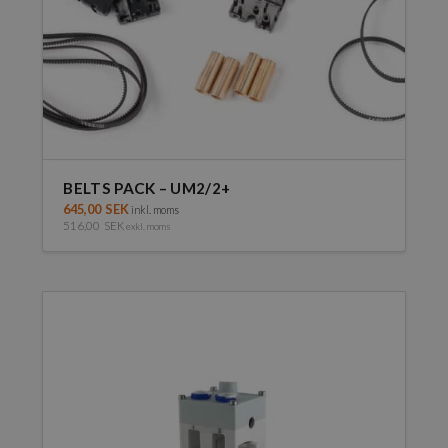
BELTS PACK – UM2/2+
645,00
SEK
inkl. moms
516,00
SEK
exkl. moms