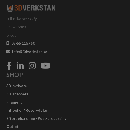
Julius Jaenzons väg 1
169 40 Solna
Sweden
08-55 11 57 50
info@3dverkstan.se
SHOP
3D-skrivare
3D-scanners
Filament
Tillbehör / Reservdelar
Efterbehandling / Post-processing
Outlet