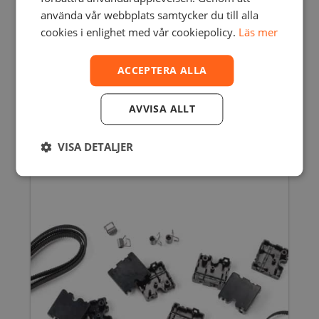
använda vår webbplats samtycker du till alla
cookies i enlighet med vår cookiepolicy.
Läs mer
ACCEPTERA ALLA
PT 100B SENSOR GLASSFIBER
AVVISA ALLT
910,00
SEK
inkl. moms
728,00
SEK
exkl. moms
VISA DETALJER