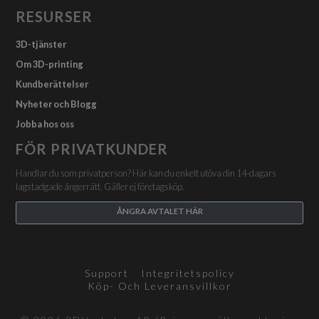
RESURSER
3D-tjänster
Om 3D-printing
Kundberättelser
Nyheter och Blogg
Jobba hos oss
FÖR PRIVATKUNDER
Handlar du som privatperson? Här kan du enkelt utöva din 14-dagars
lagstadgade ångerrätt. Gäller ej företagsköp.
ÅNGRA AVTALET HÄR
Support
Integritetspolicy
Köp- Och Leveransvillkor