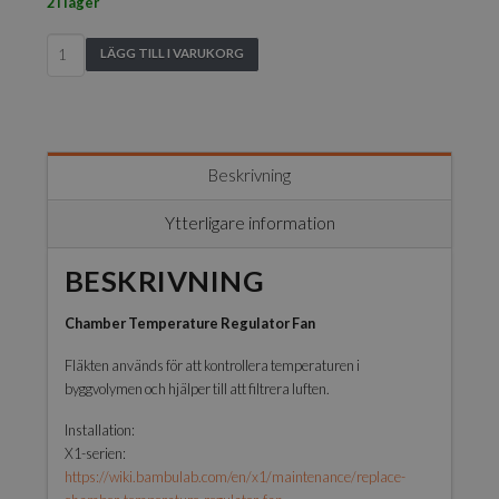
2 i lager
Bambu
LÄGG TILL I VARUKORG
Lab
-
Chamber
temperature
regulator
Beskrivning
fan
-
Ytterligare information
X1
Series&P1S
BESKRIVNING
mängd
Chamber Temperature Regulator Fan
Fläkten används för att kontrollera temperaturen i
byggvolymen och hjälper till att filtrera luften.
Installation:
X1-serien:
https://wiki.bambulab.com/en/x1/maintenance/replace-