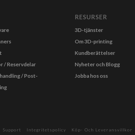
har
a
flera
RESURSER
anter.
varianter.
vare
3D-tjänster
De
a
olika
nners
Om 3D-printing
rnativen
alternativen
t
Kundberättelser
kan
r / Reservdelar
Nyheter och Blogg
as
väljas
på
handling / Post-
Jobba hos oss
uktsidan
produktsidan
ing
Support
Integritetspolicy
Köp- Och Leveransvillkor