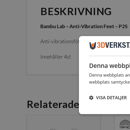
BESKRIVNING
Bambu Lab – Anti-Vibration Feet – P2S
Anti-vibrationsfötter för Bambu Lab P2S 
Innehåller 4st
Denna webbpl
Denna webbplats anv
webbplats samtycker 
VISA DETALJER
Relaterade Produkte