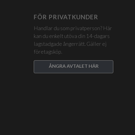
flera
varianter.
FÖR PRIVATKUNDER
De
Handlar du som privatperson? Här
olika
kan du enkelt utöva din 14-dagars
alternativen
lagstadgade ångerrätt. Gäller ej
kan
företagsköp.
väljas
ÅNGRA AVTALET HÄR
på
produktsidan