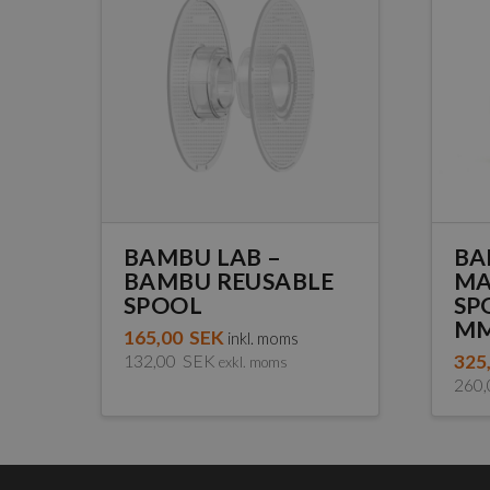
BAMBU LAB –
BA
BAMBU REUSABLE
MA
SPOOL
SPO
M
165,00
SEK
inkl. moms
132,00
SEK
325
exkl. moms
260
Den
här
pro