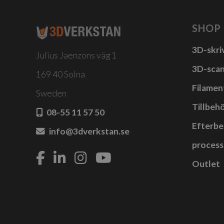
har
fler
SHOP
vari
3D-skri
De
Julius Jaenzons väg 1
olik
3D-sca
169 40 Solna
alte
Filamen
kan
Sweden
Tillbehö
välj
08-55 11 57 50
på
Efterbe
info@3dverkstan.se
prod
process
Outlet