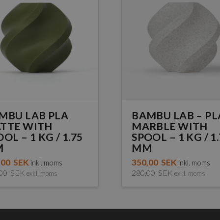
MBU LAB PLA
BAMBU LAB – PL
TTE WITH
MARBLE WITH
OL – 1 KG / 1.75
SPOOL – 1 KG / 1
M
MM
,00
SEK
350,00
SEK
inkl. moms
inkl. moms
,00
SEK
280,00
SEK
exkl. moms
exkl. moms
Den
här
dukten
produkten