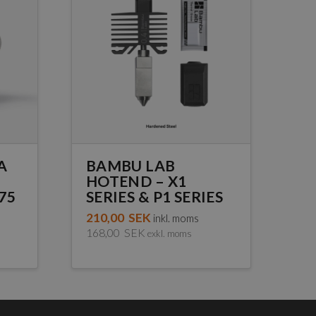
A
BAMBU LAB
HOTEND – X1
.75
SERIES & P1 SERIES
210,00
SEK
inkl. moms
168,00
SEK
exkl. moms
Den
här
produkten
har