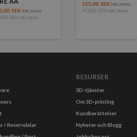
RE AA
515,00
SEK
inkl. moms
5,00
SEK
412,00
SEK
inkl. moms
exkl. moms
4,00
SEK
exkl. moms
dukten
a
anter.
RESURSER
a
vare
3D-tjänster
rnativen
nners
Om 3D-printing
as
t
Kundberättelser
r / Reservdelar
Nyheter och Blogg
uktsidan
handling / Post-
Jobba hos oss