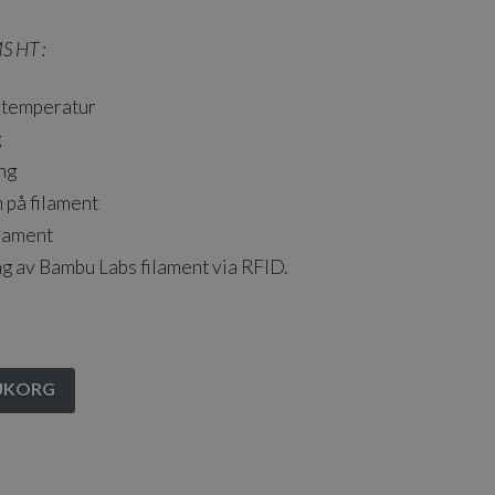
S HT :
gstemperatur
g
ing
 på filament
ilament
ng av Bambu Labs filament via RFID.
RUKORG