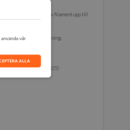
och effektiv torkning av filament upp till
re,
garanterar jämn torkning.
t använda vår
nuell inmatning.
CEPTERA ALLA
ering kommer under Q3 2025)