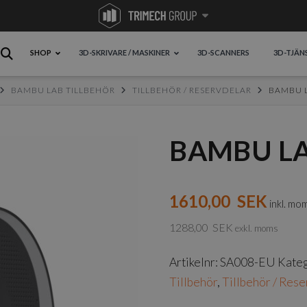
SHOP
3D-SKRIVARE / MASKINER
3D-SCANNERS
3D-TJÄN
BAMBU LAB TILLBEHÖR
TILLBEHÖR / RESERVDELAR
BAMBU L
BAMBU LA
1610,00
SEK
inkl. mo
1288,00
SEK
exkl. moms
Artikelnr:
SA008-EU
Kateg
Tillbehör
,
Tillbehör / Res