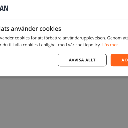
tilation
och
automatiserad avluftning
ger den snabb, jämn 
tskrifter.
ats använder cookies
0 % snabbare
, medan
auto-roterande filamentspole hålla
änder cookies för att förbättra användarupplevelsen. Genom at
du till alla cookies i enlighet med vår cookiepolicy.
Läs mer
av filamenttyp och optimerar inställningarna – helt utan ma
AVVISA ALLT
AC
bs 3D-skrivare (förutom A1/A1 mini förrän en mjukvaruuppdat