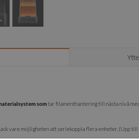
HT
mängd
Ytte
 materialsystem som
tar filamenthantering till nästa nivå m
ack vare möjligheten att seriekoppla flera enheter. (Upp til