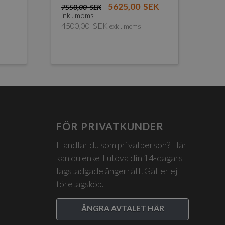
5625,00
SEK
7550,00
SEK
inkl. moms
4500,00
SEK
exkl. moms
FÖR PRIVATKUNDER
Handlar du som privatperson? Här
kan du enkelt utöva din 14-dagars
lagstadgade ångerrätt. Gäller ej
företagsköp.
ÅNGRA AVTALET HÄR