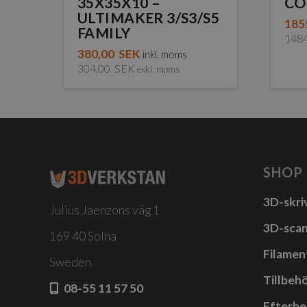
35X35X10 –
CO
ULTIMAKER 3/S3/S5
185
FAMILY
148
Den
380,00
SEK
inkl. moms
304,00
SEK
exkl. moms
här
pro
har
fler
vari
SHOP
De
olik
3D-skri
Julius Jaenzons väg 1
alte
3D-sca
kan
169 40 Solna
välj
Filamen
Sweden
på
Tillbehö
08-55 11 57 50
prod
Efterbe