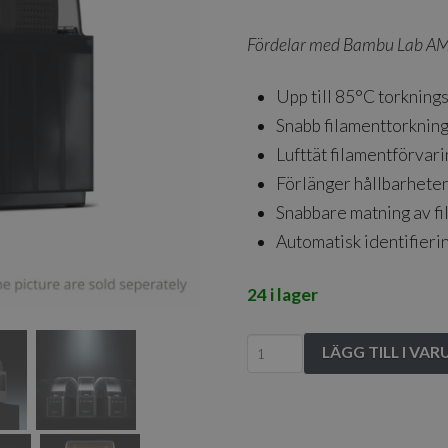
Fördelar med Bambu Lab AM
Upp till 85°C torknin
Snabb filamenttorknin
Lufttät filamentförvar
Förlänger hållbarheten
Snabbare matning av f
Automatisk identifieri
24 i lager
Bambu
LÄGG TILL I VA
Lab
-
AMS