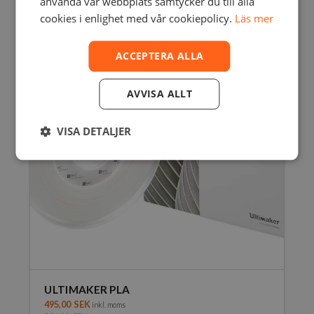
använda vår webbplats samtycker du till alla
produkten
cookies i enlighet med vår cookiepolicy.
Läs mer
har
flera
varianter.
ACCEPTERA ALLA
De
olika
AVVISA ALLT
alternativen
kan
väljas
VISA DETALJER
på
produktsidan
ULTIMAKER PLA
495,00
SEK
inkl. moms