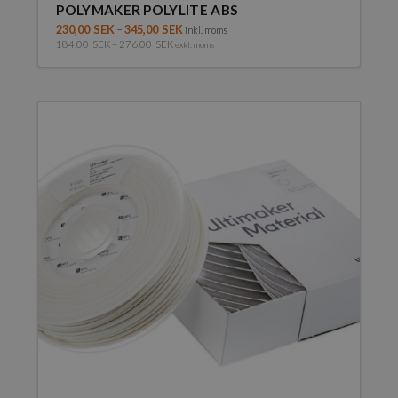
POLYMAKER POLYLITE ABS
230,00
SEK
–
345,00
SEK
inkl. moms
184,00
SEK
–
276,00
SEK
exkl. moms
Den
här
produkten
har
flera
varianter.
De
olika
alternativen
kan
väljas
på
produktsidan