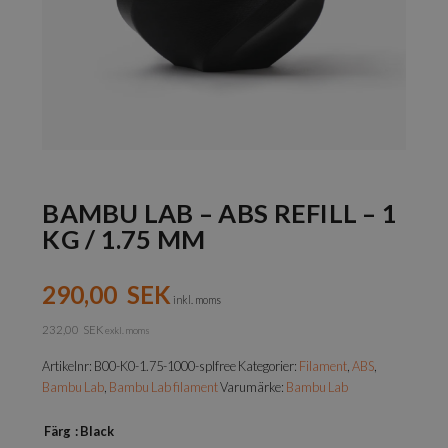
BAMBU LAB – ABS REFILL – 1
KG / 1.75 MM
290,00
SEK
inkl. moms
232,00
SEK
exkl. moms
Artikelnr:
B00-K0-1.75-1000-splfree
Kategorier:
Filament
,
ABS
,
Bambu Lab
,
Bambu Lab filament
Varumärke:
Bambu Lab
Färg
: Black