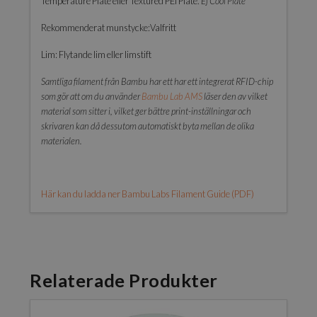
Temperature Plate eller Textured PEI Plate.
Ej Cool Plate
Rekommenderat munstycke:Valfritt
Lim: Flytande lim eller limstift
Samtliga filament från Bambu har ett har ett integrerat RFID-chip
som gör att om du använder
Bambu Lab AMS
läser den av vilket
material som sitter i, vilket ger bättre print-inställningar och
skrivaren kan då dessutom automatiskt byta mellan de olika
materialen.
Här kan du ladda ner Bambu Labs Filament Guide (PDF)
Relaterade Produkter