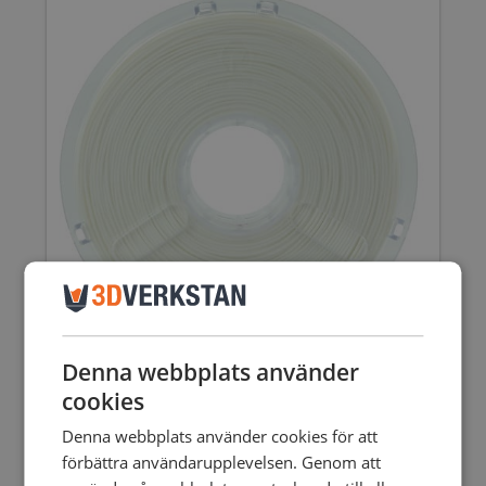
Denna webbplats använder
cookies
POLYMAKER POLYSMOOTH
515,00
SEK
inkl. moms
Denna webbplats använder cookies för att
412,00
SEK
exkl. moms
Den
förbättra användarupplevelsen. Genom att
här