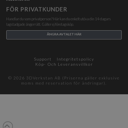
FÖR PRIVATKUNDER
Handlar du som privatperson? Här kan du enkelt utöva din 14-dagars
lagstadgade ångerrätt. Gäller ej företagsköp.
ÅNGRA AVTALET HÄR
Support
Integritetspolicy
Köp- Och Leveransvillkor
© 2026 3DVerkstan AB (Priserna gäller exklusive
moms med reservation för ändringar).