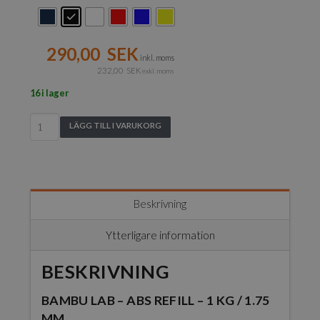
290,00
SEK
inkl. moms
232,00
SEK
exkl. moms
16 i lager
Bambu
LÄGG TILL I VARUKORG
Lab
-
ABS
Refill
-
Beskrivning
1
kg
Ytterligare information
/
1.75
BESKRIVNING
mm
mängd
BAMBU LAB – ABS REFILL – 1 KG / 1.75
MM