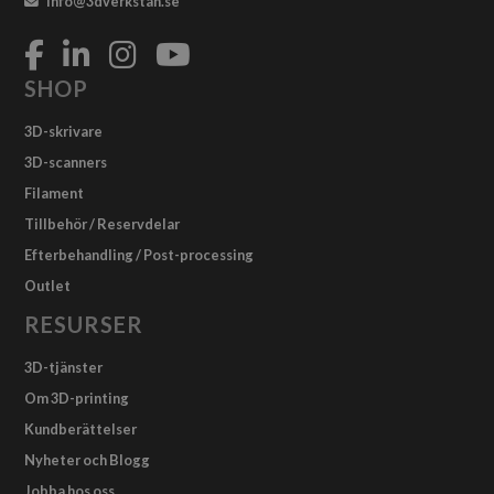
info@3dverkstan.se
SHOP
3D-skrivare
3D-scanners
Filament
Tillbehör / Reservdelar
Efterbehandling / Post-processing
Outlet
RESURSER
3D-tjänster
Om 3D-printing
Kundberättelser
Nyheter och Blogg
Jobba hos oss