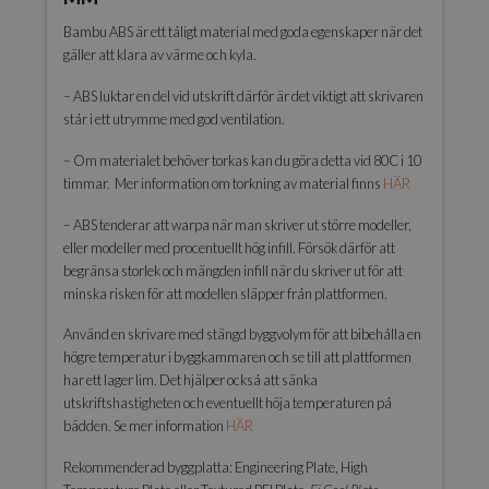
Bambu ABS är ett tåligt material med goda egenskaper när det
gäller att klara av värme och kyla.
– ABS luktar en del vid utskrift därför är det viktigt att skrivaren
står i ett utrymme med god ventilation.
– Om materialet behöver torkas kan du göra detta vid 80C i 10
timmar. Mer information om torkning av material finns
HÄR
– ABS tenderar att warpa när man skriver ut större modeller,
eller modeller med procentuellt hög infill. Försök därför att
begränsa storlek och mängden infill när du skriver ut för att
minska risken för att modellen släpper från plattformen.
Använd en skrivare med stängd byggvolym för att bibehålla en
högre temperatur i byggkammaren och se till att plattformen
har ett lager lim. Det hjälper också att sänka
utskriftshastigheten och eventuellt höja temperaturen på
bädden. Se mer information
HÄR
Rekommenderad byggplatta: Engineering Plate, High