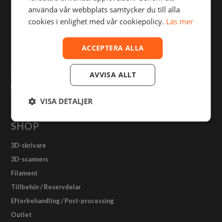
använda vår webbplats samtycker du till alla
olika
cookies i enlighet med vår cookiepolicy.
Läs mer
alternativen
Julius Jaenzons väg 1
kan
väljas
169 40 Solna
ACCEPTERA ALLA
på
Sweden
produktsidan
08-55 11 57 50
AVVISA ALLT
info@3dverkstan.se
VISA DETALJER
SHOP
3D-skrivare
3D-scanners
Filament
Tillbehör / Reservdelar
Efterbehandling / Post-processing
Outlet