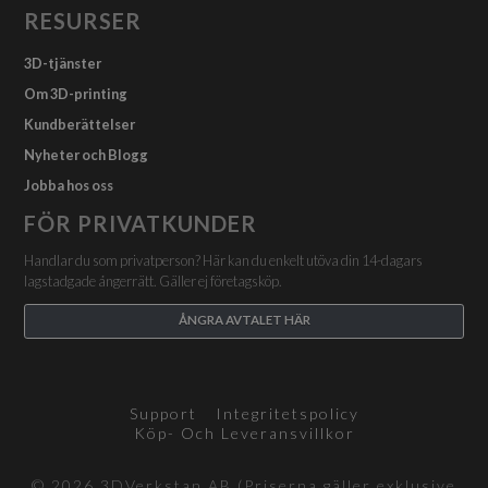
RESURSER
3D-tjänster
Om 3D-printing
Kundberättelser
Nyheter och Blogg
Jobba hos oss
FÖR PRIVATKUNDER
Handlar du som privatperson? Här kan du enkelt utöva din 14-dagars
lagstadgade ångerrätt. Gäller ej företagsköp.
ÅNGRA AVTALET HÄR
Support
Integritetspolicy
Köp- Och Leveransvillkor
© 2026 3DVerkstan AB (Priserna gäller exklusive