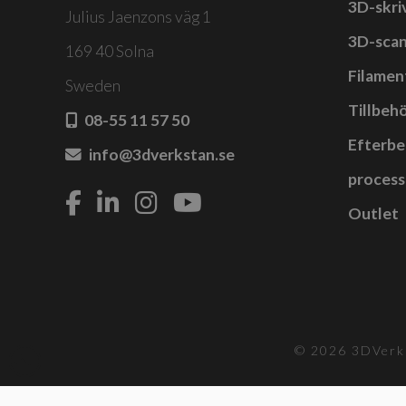
3D-skri
De
Julius Jaenzons väg 1
olika
3D-sca
169 40 Solna
alternativen
Filamen
Sweden
kan
Tillbehö
väljas
08-55 11 57 50
på
Efterbe
info@3dverkstan.se
produktsidan
process
Outlet
© 2026 3DVerks