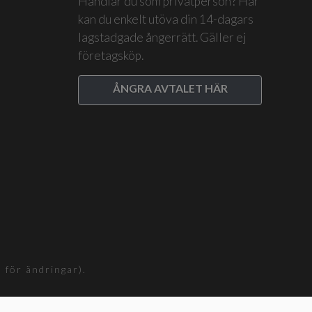
Handlar du som privatperson? Här
kan du enkelt utöva din 14-dagars
lagstadgade ångerrätt. Gäller ej
företagsköp.
ÅNGRA AVTALET HÄR
för ändringar).