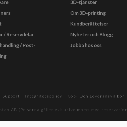
vare
3D-tjänster
nners
Om 3D-printing
t
Kundberättelser
r / Reservdelar
Nyheter och Blogg
handling / Post-
Jobba hos oss
ing
Support
Integritetspolicy
Köp- Och Leveransvillkor
tan AB (Priserna gäller exklusive moms med reservation 