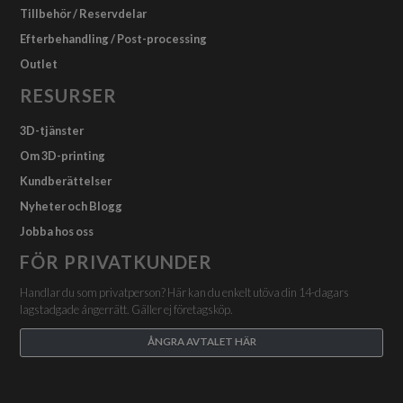
Tillbehör / Reservdelar
Efterbehandling / Post-processing
Outlet
RESURSER
3D-tjänster
Om 3D-printing
Kundberättelser
Nyheter och Blogg
Jobba hos oss
FÖR PRIVATKUNDER
Handlar du som privatperson? Här kan du enkelt utöva din 14-dagars
lagstadgade ångerrätt. Gäller ej företagsköp.
ÅNGRA AVTALET HÄR