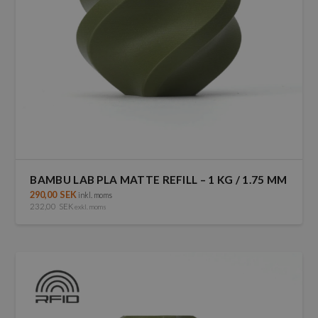
BAMBU LAB PLA MATTE REFILL – 1 KG / 1.75 MM
290,00
SEK
inkl. moms
232,00
SEK
exkl. moms
Den
här
produkten
har
flera
varianter.
De