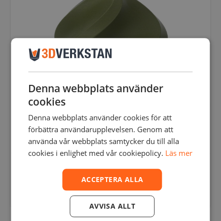
olika
alternativen
kan
väljas
på
produktsidan
Denna webbplats använder
cookies
Denna webbplats använder cookies för att
förbättra användarupplevelsen. Genom att
använda vår webbplats samtycker du till alla
cookies i enlighet med vår cookiepolicy.
Läs mer
BAMBU LAB PLA MATTE WITH SPOOL – 1 KG /
1.75 MM
ACCEPTERA ALLA
325,00
SEK
inkl. moms
260,00
SEK
exkl. moms
Den
AVVISA ALLT
här